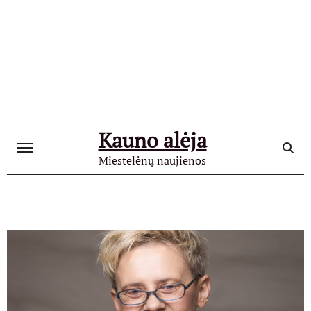
Skip
to
content
Kauno alėja
Miestelėnų naujienos