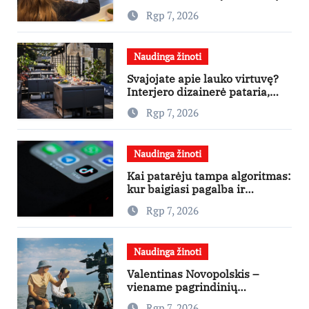
kaupimo – prie jų supratimo ir
Rgp 7, 2026
taikymo
Naudinga žinoti
Svajojate apie lauko virtuvę?
Interjero dizainerė pataria,
nuo ko pradėti
Rgp 7, 2026
Naudinga žinoti
Kai patarėju tampa algoritmas:
kur baigiasi pagalba ir
prasideda reklama?
Rgp 7, 2026
Naudinga žinoti
Valentinas Novopolskis –
viename pagrindinių
vaidmenų penkių šalių filme
Rgp 7, 2026