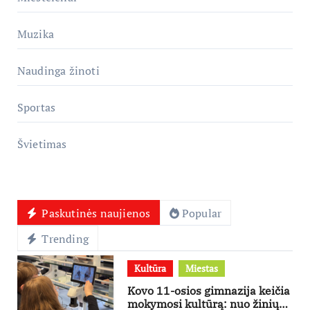
Muzika
Naudinga žinoti
Sportas
Švietimas
Paskutinės naujienos
Popular
Trending
Kultūra
Miestas
Kovo 11-osios gimnazija keičia
mokymosi kultūrą: nuo žinių