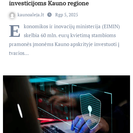
investicijoms Kauno regione
kaunoaleja.lt
Rgp 5, 2025
E
konomikos ir inovacijų ministerija (EIMIN)
skelbia 60 mln. eurų kvietimą stambioms
pramonės įmonėms Kauno apskrityje investuoti į
tvarios…