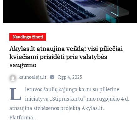
Naudinga žinoti
Akylas.lt atnaujina veiklą: visi piliečiai
kviečiami prisidėti prie valstybės
saugumo
kaunoaleja.lt
Rgp 4, 2025
L
ietuvos šaulių sąjunga kartu su pilietine
iniciatyva „Stiprūs kartu“ nuo rugpjūčio 4 d.
atnaujina stebėsenos projektą Akylas.lt.
Platforma…