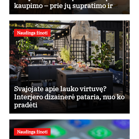
kaupimo – prie jų supratimo ir
taikymo
Naudinga žinoti
Svajojate apie lauko virtuvę?
Interjero dizainerė pataria, nuo ko
pradėti
Naudinga žinoti