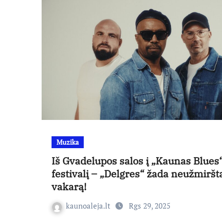
Muzika
Iš Gvadelupos salos į „Kaunas Blues
festivalį – „Delgres“ žada neužmirš
vakarą!
kaunoaleja.lt
Rgs 29, 2025