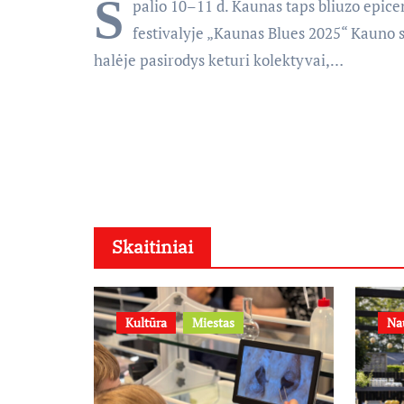
S
palio 10–11 d. Kaunas taps bliuzo epice
festivalyje „Kaunas Blues 2025“ Kauno 
halėje pasirodys keturi kolektyvai,…
Skaitiniai
Kultūra
Miestas
Na