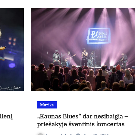
Muzika
dienį
„Kaunas Blues“ dar nesibaigia –
priešakyje šventinis koncertas