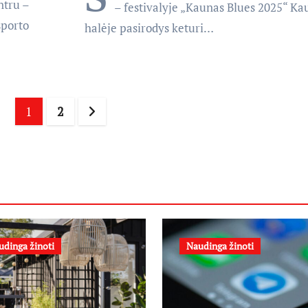
ntru –
– festivalyje „Kaunas Blues 2025“ Ka
sporto
halėje pasirodys keturi…
Įrašų
1
2
puslapiavimas
udinga žinoti
Naudinga žinoti