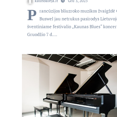
kaunoaleja.lt
Gru 3, 2025
P
rancūzijos bliuzroko muzikos žvaigždė 
Buswel jau netrukus pasirodys Lietuvoj
šventiniame festivalio „Kaunas Blues“ koncer
Gruodžio 7 d.…