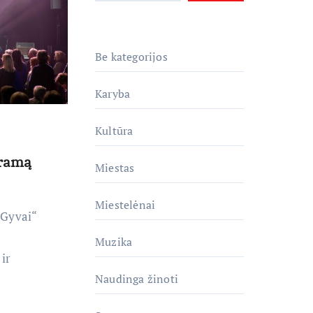
Be kategorijos
Karyba
Kultūra
gramą
Miestas
Miestelėnai
 Gyvai“
Muzika
 ir
Naudinga žinoti