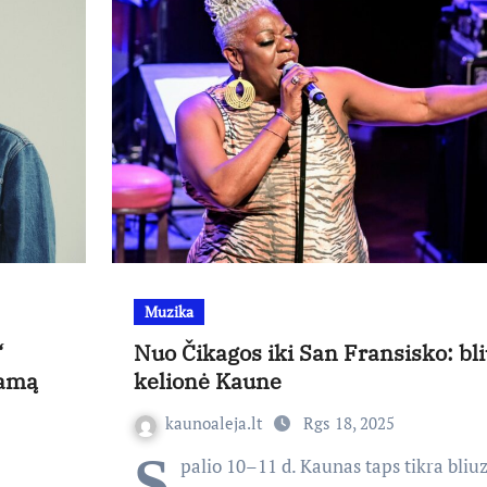
Muzika
“
Nuo Čikagos iki San Fransisko: bl
tamą
kelionė Kaune
kaunoaleja.lt
Rgs 18, 2025
S
palio 10–11 d. Kaunas taps tikra bliuz