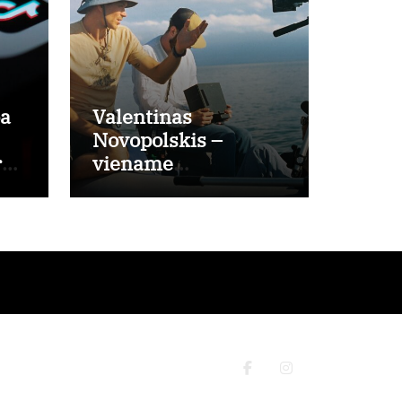
pa
Valentinas
Novopolskis –
r
viename
a?
pagrindinių
vaidmenų penkių
šalių filme
„Nugalėtoja“:
Lietuvos kino
teatruose – nuo
rugpjūčio 7-osios