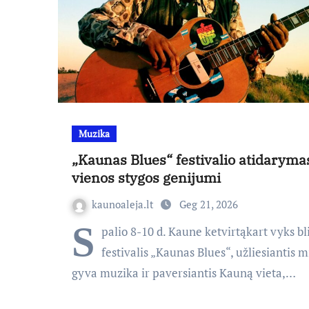
Muzika
„Kaunas Blues“ festivalio atidaryma
vienos stygos genijumi
kaunoaleja.lt
Geg 21, 2026
S
palio 8-10 d. Kaune ketvirtąkart vyks bl
festivalis „Kaunas Blues“, užliesiantis m
gyva muzika ir paversiantis Kauną vieta,…