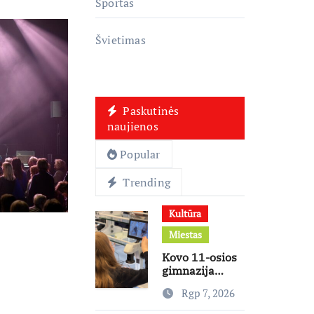
Sportas
Švietimas
Paskutinės
naujienos
Popular
Trending
Kultūra
Miestas
Kovo 11-osios
gimnazija
keičia
Rgp 7, 2026
mokymosi
kultūrą: nuo