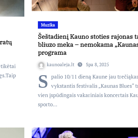
Muzika
Šeštadienį Kauno stoties rajonas t
 ratų
bliuzo meka – nemokama „Kaunas
programa
kaunoaleja.lt
Spa 8, 2025
etikėtai
S
ęs.Taip
palio 10/11 dieną Kaune jau trečiąkar
vykstantis festivalis „Kaunas Blues“ 
vien įspūdingais vakariniais koncertais Ka
sporto…