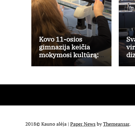
Kovo 11-osios
Sv
gimnazija keičia
vi
mokymosi kultūrą:
di
nuo žinių kaupimo –
nu
prie jų supratimo ir
taikymo
2018© Kauno alėja
|
Paper News
by
Themeansar
.