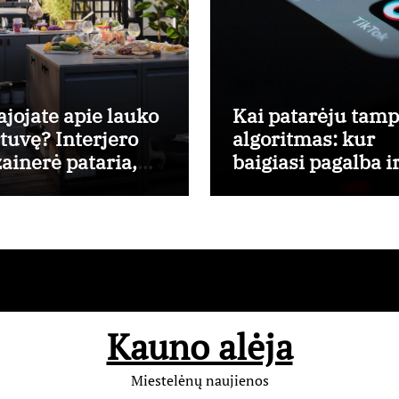
ajojate apie lauko
Kai patarėju tam
rtuvę? Interjero
algoritmas: kur
zainerė pataria,
baigiasi pagalba i
o ko pradėti
prasideda reklam
Kauno alėja
Miestelėnų naujienos