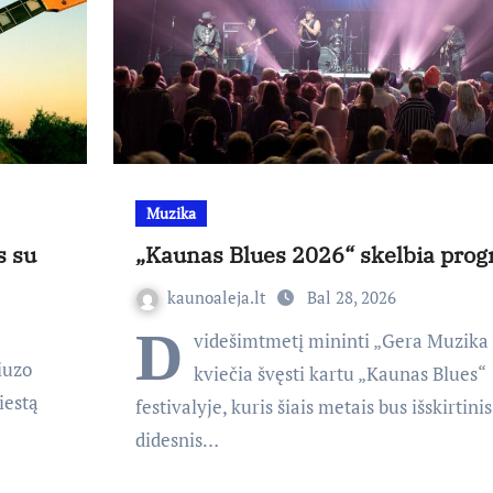
Muzika
s su
„Kaunas Blues 2026“ skelbia pro
kaunoaleja.lt
Bal 28, 2026
D
videšimtmetį mininti „Gera Muzika
iuzo
kviečia švęsti kartu „Kaunas Blues“
iestą
festivalyje, kuris šiais metais bus išskirtinis
didesnis…