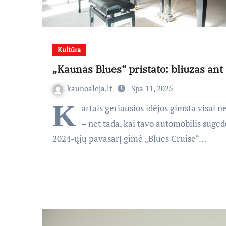
Kultūra
„Kaunas Blues“ pristato: bliuzas ant
kaunoaleja.lt
Spa 11, 2025
K
artais geriausios idėjos gimsta visai n
– net tada, kai tavo automobilis suged
2024-ųjų pavasarį gimė „Blues Cruise“…