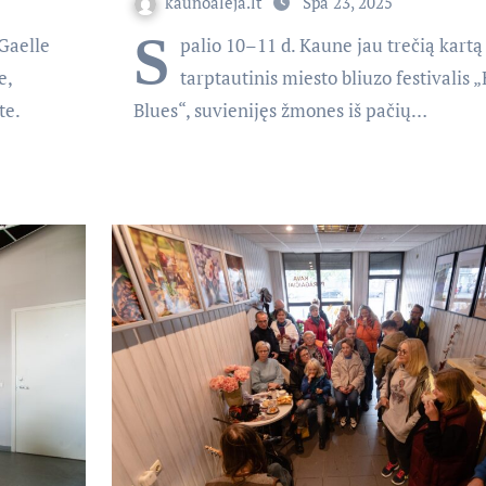
kaunoaleja.lt
Spa 23, 2025
S
Gaelle
palio 10–11 d. Kaune jau trečią kart
e,
tarptautinis miesto bliuzo festivalis 
te.
Blues“, suvienijęs žmones iš pačių…