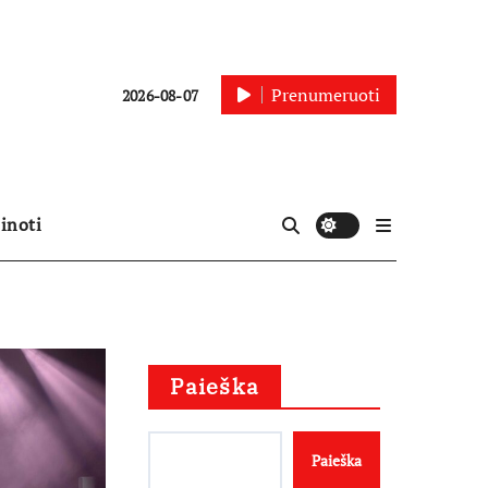
Prenumeruoti
2026-08-07
inoti
Paieška
Paieška