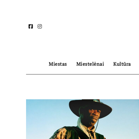
Skip
to
content
Miestas
Miestelėnai
Kultūra