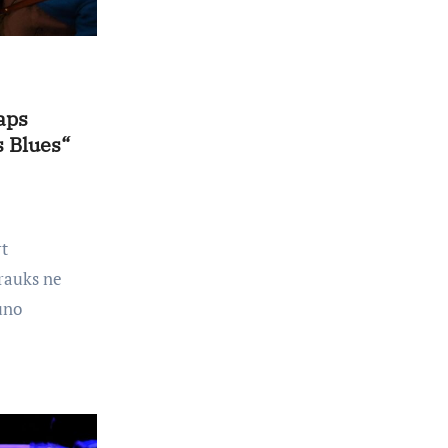
filme
„Nugalėtoja“:
Lietuvos kino
teatruose –
nuo rugpjūčio
7-osios
aps
 Blues“
t
trauks ne
uno