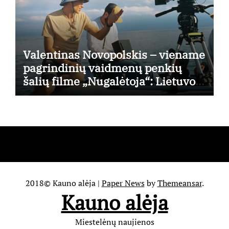
Valentinas Novopolskis – viename
pagrindinių vaidmenų penkių
šalių filme „Nugalėtoja“: Lietuvos
kino teatruose – nuo rugpjūčio 7-
osios
2018© Kauno alėja
|
Paper News
by
Themeansar
.
Kauno alėja
Miestelėnų naujienos