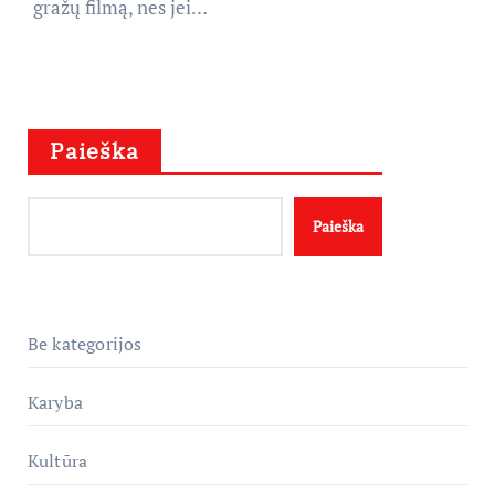
gražų filmą, nes jei…
Paieška
Paieška
Be kategorijos
Karyba
Kultūra