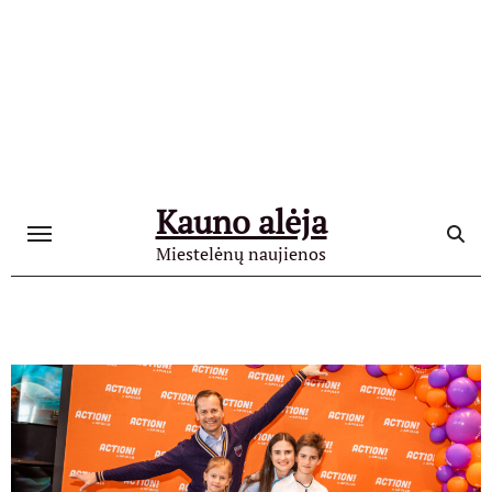
Skip
to
content
Kauno alėja
Miestelėnų naujienos