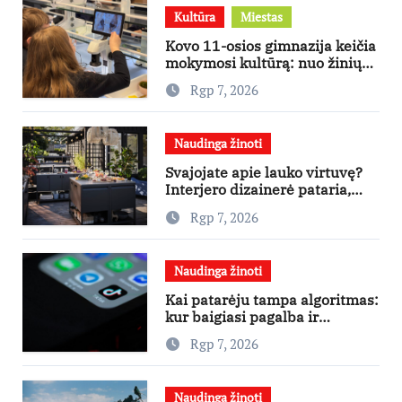
Kultūra
Miestas
Kovo 11-osios gimnazija keičia
mokymosi kultūrą: nuo žinių
kaupimo – prie jų supratimo ir
Rgp 7, 2026
taikymo
Naudinga žinoti
Svajojate apie lauko virtuvę?
Interjero dizainerė pataria,
nuo ko pradėti
Rgp 7, 2026
Naudinga žinoti
Kai patarėju tampa algoritmas:
kur baigiasi pagalba ir
prasideda reklama?
Rgp 7, 2026
Naudinga žinoti