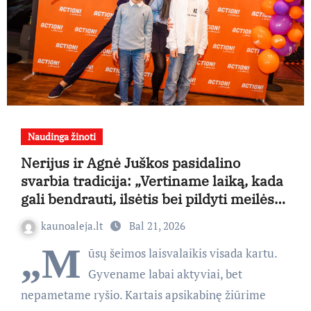
Naudinga žinoti
Nerijus ir Agnė Juškos pasidalino
svarbia tradicija: „Vertiname laiką, kada
gali bendrauti, ilsėtis bei pildyti meilės
rezervuarus“
kaunoaleja.lt
Bal 21, 2026
„M
ūsų šeimos laisvalaikis visada kartu.
Gyvename labai aktyviai, bet
nepametame ryšio. Kartais apsikabinę žiūrime