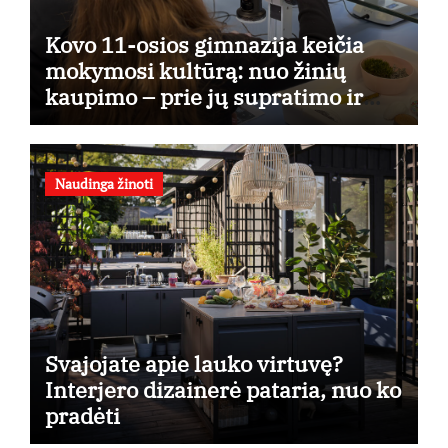
Kovo 11-osios gimnazija keičia
mokymosi kultūrą: nuo žinių
kaupimo – prie jų supratimo ir
taikymo
Naudinga žinoti
Svajojate apie lauko virtuvę?
Interjero dizainerė pataria, nuo ko
pradėti