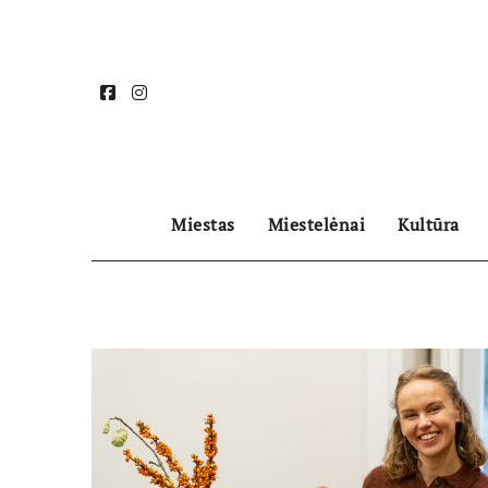
Skip
to
content
Miestas
Miestelėnai
Kultūra