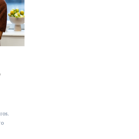
ą
ros.
ro