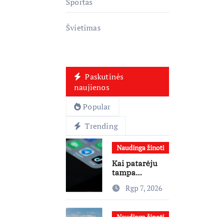
Sportas
Švietimas
Paskutinės
naujienos
Popular
Trending
Naudinga žinoti
Kai patarėju
tampa
algoritmas: kur
Rgp 7, 2026
baigiasi
pagalba ir
prasideda
Naudinga žinoti