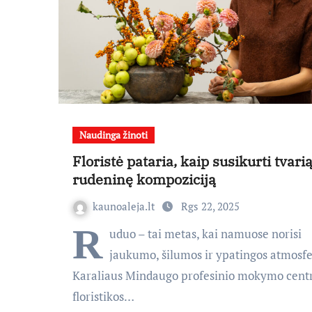
Naudinga žinoti
Floristė pataria, kaip susikurti tvari
rudeninę kompoziciją
kaunoaleja.lt
Rgs 22, 2025
R
uduo – tai metas, kai namuose norisi
jaukumo, šilumos ir ypatingos atmosfe
Karaliaus Mindaugo profesinio mokymo cent
floristikos…