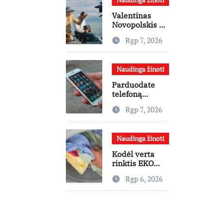
reklama?
Valentinas
Novopolskis –
viename
Rgp 7, 2026
pagrindinių
vaidmenų
penkių šalių
Naudinga žinoti
filme
„Nugalėtoja“:
Parduodate
Lietuvos kino
telefoną
teatruose –
skelbimuose?
nuo rugpjūčio
Rgp 7, 2026
Štai ką privalu
7-osios
padaryti
Naudinga žinoti
Kodėl verta
rinktis EKO
programą?
Rgp 6, 2026
Ekspertai
paneigia
dažniausius
mitus