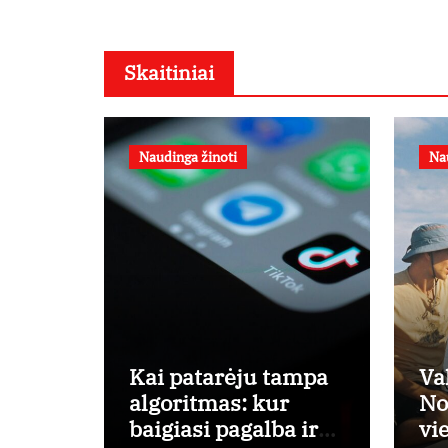
Skaitiniai
Naudinga žinoti
Na
Kai patarėju tampa
Va
algoritmas: kur
No
baigiasi pagalba ir
vi