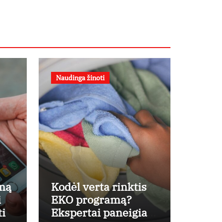
Naudinga žinoti
oną
Kodėl verta rinktis
i
EKO programą?
ti
Ekspertai paneigia