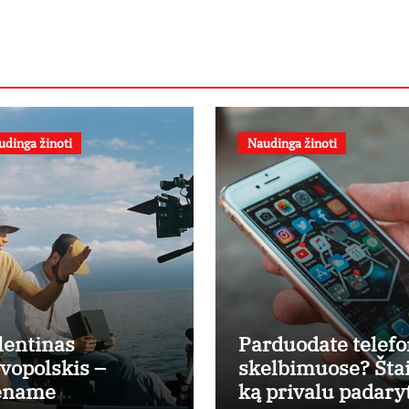
udinga žinoti
Naudinga žinoti
lentinas
Parduodate telef
vopolskis –
skelbimuose? Šta
ename
ką privalu padary