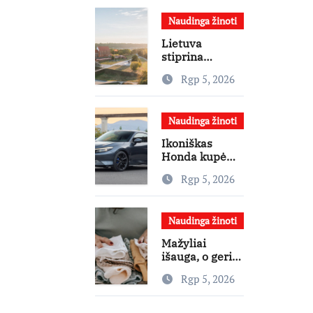
daugiau judėti
Naudinga žinoti
Lietuva
stiprina
atvykstamąjį
Rgp 5, 2026
turizmą: 70
tūkst. eurų
investicijų
Naudinga žinoti
užsienio
turistams
Ikoniškas
pritraukti
Honda kupė
automobilis
Rgp 5, 2026
atgimė – ar jis
pateisins
pirkėjų
Naudinga žinoti
lūkesčius?
Mažyliai
išauga, o geri
daiktai lieka:
Rgp 5, 2026
kam paaukoti
jie gali būti
aukso vertės?