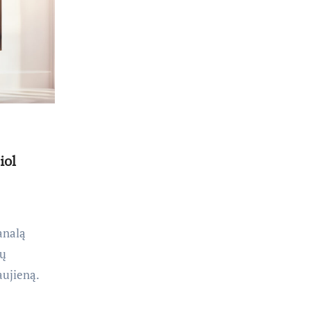
iol
analą
ių
aujieną.