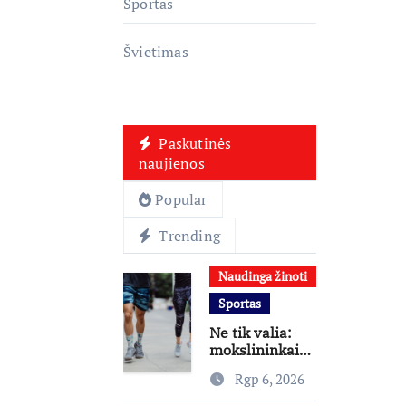
Sportas
Švietimas
Paskutinės
naujienos
Popular
Trending
Naudinga žinoti
Sportas
Ne tik valia:
mokslininkai
atskleidė, kas
Rgp 6, 2026
skatina
žmones