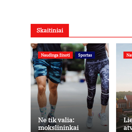
Skaitiniai
Naudinga žinoti
Sportas
Na
Ne tik valia:
Li
mokslininkai
at