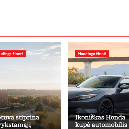
udinga žinoti
Naudinga žinoti
etuva stiprina
Ikoniškas Honda
vykstamąjį
kupė automobilis