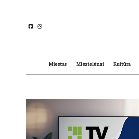
Skip
to
content
Miestas
Miestelėnai
Kultūra