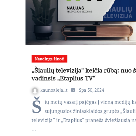
Naudinga žinoti
„Šiaulių televizija“ keičia rūbą: nuo š
vadinsis „Etaplius TV“
kaunoaleja.lt
Spa 30, 2024
Š
ių metų vasarį pajėgas į vieną medijų k
sujungusios žiniasklaidos grupės „Šiaul
televizija“ ir „Etaplius“ praneša šviežiausią n
…