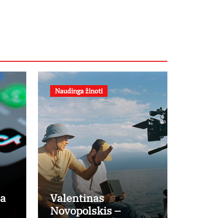
filme
„Nugalėtoja“:
Lietuvos kino
teatruose –
nuo rugpjūčio
7-osios
Naudinga žinoti
pa
Valentinas
Novopolskis –