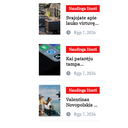
žinių kaupimo
Naudinga žinoti
– prie jų
supratimo ir
Svajojate apie
taikymo
lauko virtuvę?
Interjero
Rgp 7, 2026
dizainerė
pataria, nuo ko
pradėti
Naudinga žinoti
Kai patarėju
tampa
algoritmas: kur
Rgp 7, 2026
baigiasi
pagalba ir
prasideda
Naudinga žinoti
reklama?
Valentinas
Novopolskis –
viename
Rgp 7, 2026
pagrindinių
vaidmenų
penkių šalių