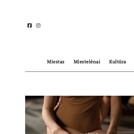
Skip
to
content
Miestas
Miestelėnai
Kultūra