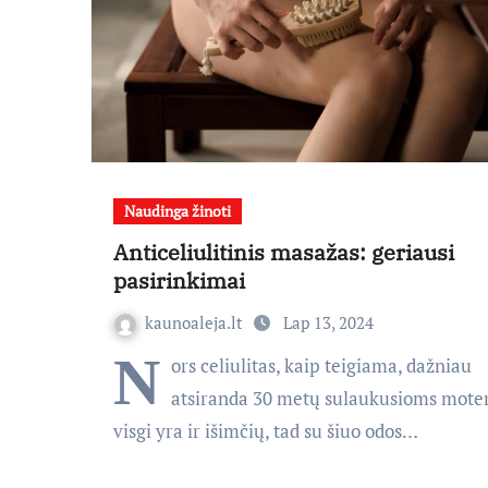
Naudinga žinoti
Anticeliulitinis masažas: geriausi
pasirinkimai
kaunoaleja.lt
Lap 13, 2024
N
ors celiulitas, kaip teigiama, dažniau
atsiranda 30 metų sulaukusioms mote
visgi yra ir išimčių, tad su šiuo odos…