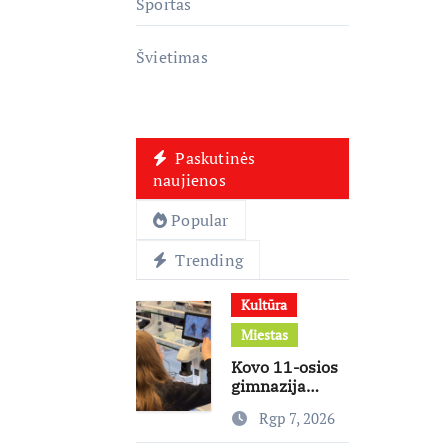
Sportas
Švietimas
Paskutinės
naujienos
Popular
Trending
Kultūra
Miestas
Kovo 11-osios
gimnazija
keičia
Rgp 7, 2026
mokymosi
kultūrą: nuo