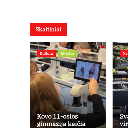
Skaitiniai
Kultūra
Miestas
Na
Kovo 11-osios
Sv
gimnazija keičia
vi