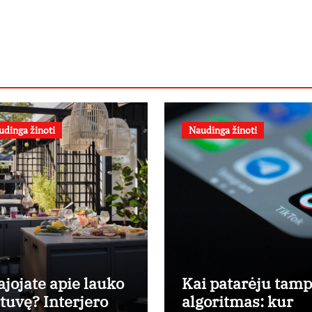
udinga žinoti
Naudinga žinoti
ajojate apie lauko
Kai patarėju tam
rtuvę? Interjero
algoritmas: kur