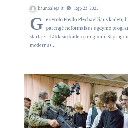
kaunoaleja.lt
Rgp 23, 2025
G
enerolo Povilo Plechavičiaus kadetų l
parengė neformalaus ugdymo progra
skirtą 5–12 klasių kadetų rengimui. Ši progr
modernus…