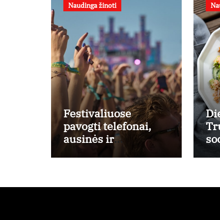
Naudinga žinoti
Na
Festivaliuose
Di
pavogti telefonai,
Tr
ausinės ir
so
laikrodžiai –
ti
ekspertai primena
iš
apie didžiausias
la
finansines rizikas
re