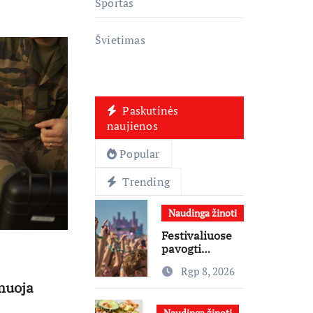
Sportas
Švietimas
Paskutinės
naujienos
Popular
Trending
Naudinga žinoti
Festivaliuose
pavogti
telefonai,
Rgp 8, 2026
ausinės ir
rmuoja
laikrodžiai –
ekspertai
Naudinga žinoti