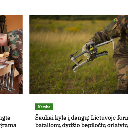
Karyba
ngta
Šauliai kyla į dangų: Lietuvoje fo
ograma
batalionų dydžio bepiločių orlaivių