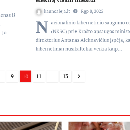
kaunoaleja.lt
Rgp 8, 2025
enas iš
N
acionalinio kibernetinio saugumo c
ų
(NKSC) prie Krašto apsaugos ministe
. Jo…
direktorius Antanas Aleknavičius įspėja, k
kibernetiniai nusikaltėliai veikia kaip…
…
9
10
11
…
13
iavimas