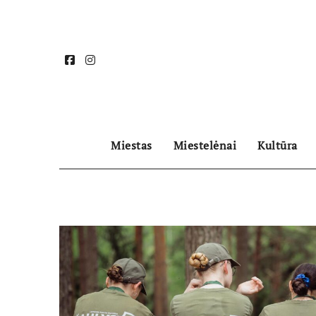
Skip
to
content
Miestas
Miestelėnai
Kultūra