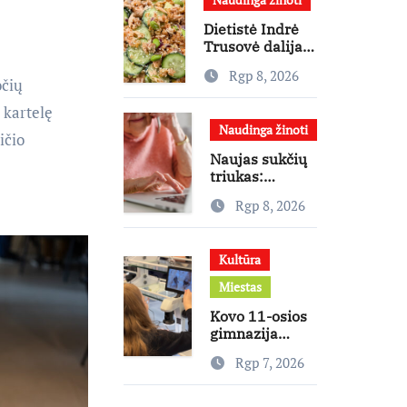
primena apie
didžiausias
Dietistė Indrė
finansines
Trusovė dalijasi
rizikas
socialiniuose
Rgp 8, 2026
tinkluose
očių
išpopuliarėjusiu
 kartelę
lašišos salotų
Naudinga žinoti
receptu
ičio
Naujas sukčių
triukas:
gyventojams
Rgp 8, 2026
vis dažniau
skambina per
„Viber“
Kultūra
Miestas
Kovo 11-osios
gimnazija
keičia
Rgp 7, 2026
mokymosi
kultūrą: nuo
žinių kaupimo