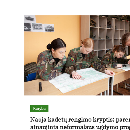
Karyba
Nauja kadetų rengimo kryptis: pare
atnaujinta neformalaus ugdymo pr