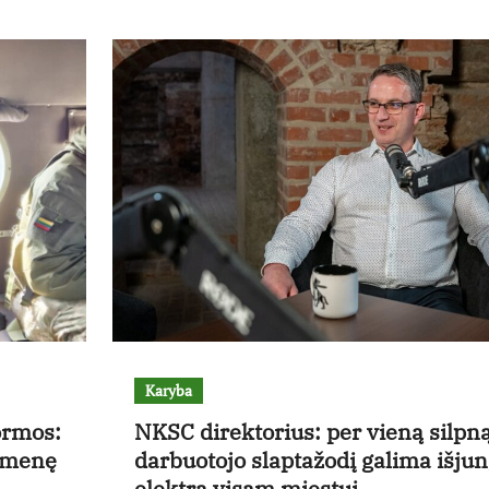
Karyba
ormos:
NKSC direktorius: per vieną silpn
uomenę
darbuotojo slaptažodį galima išjun
elektrą visam miestui