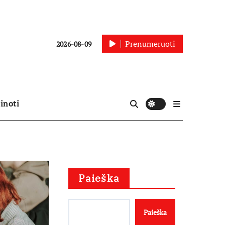
Prenumeruoti
2026-08-09
inoti
Paieška
Paieška