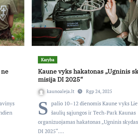
Karyba
 ne
Kaune vyks hakatonas „Ugninis s
misija DI 2025“
kaunoaleja.lt
Rgp 24, 2025
S
davinys
palio 10–12 dienomis Kaune vyks Lie
andien
šaulių sąjungos ir Tech-Park Kaunas
organizuojamas hakatonas „Ugninis skydas:
DI 2025“.…