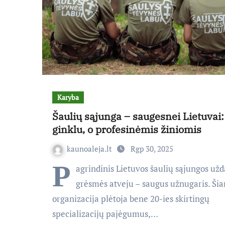
Karyba
Šaulių sąjunga – saugesnei Lietuvai:
ginklu, o profesinėmis žiniomis
kaunoaleja.lt
Rgp 30, 2025
P
agrindinis Lietuvos šaulių sąjungos už
grėsmės atveju – saugus užnugaris. Ši
organizacija plėtoja bene 20-ies skirtingų
specializacijų pajėgumus,…