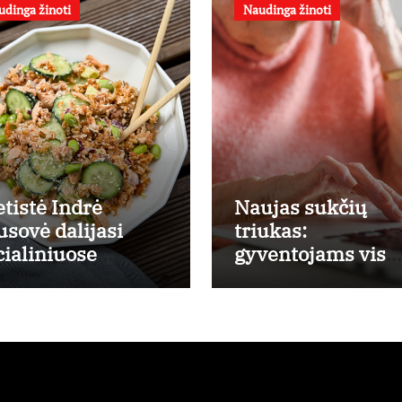
udinga žinoti
Naudinga žinoti
etistė Indrė
Naujas sukčių
usovė dalijasi
triukas:
cialiniuose
gyventojams vis
nkluose
dažniau skambin
populiarėjusiu
per „Viber“
šišos salotų
ceptu