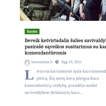
Karyba
Beveik ketvirtadalis šalies savivaldy
pasirašė sąveikos susitarimus su ka
komendantūromis
kaunoaleja.lt
Rgp 19, 2025
L
ietuvos kariuomenė tęsia karo komen
plėtrą. Šių metų kovą įsteigus Karo
komendantūrų valdybą, prasidėjo nuolat
savivaldybėse dirbsiančių karo…