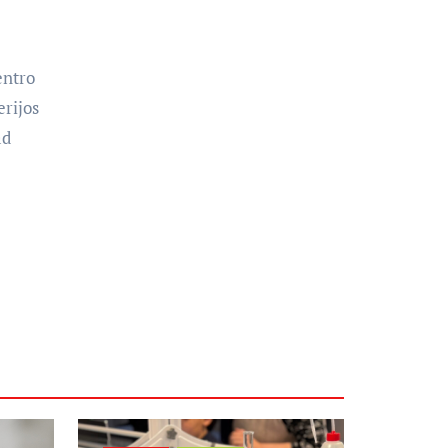
entro
rijos
ad