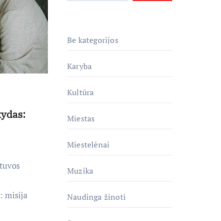
Be kategorijos
Karyba
Kultūra
kydas:
Miestas
Miestelėnai
tuvos
Muzika
 misija
Naudinga žinoti