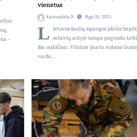
vienetus
kaunoaleja.lt
Rgp 20, 2025
icėjus
L
ietuvos šaulių sąjungos įdirbis bepil
mą,
orlaivių srityje tampa pagrindu kelti
ama –
dar aukščiau: Vilniuje įkurta Antano Gusta
vardo…