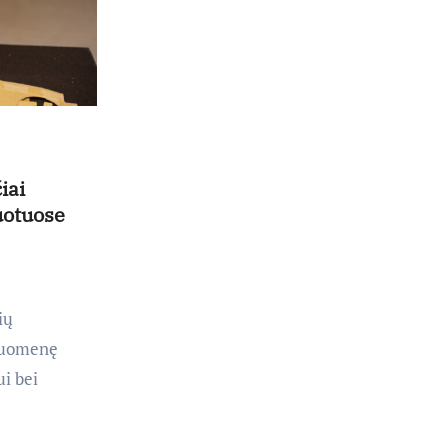
– prie jų
supratimo ir
taikymo
iai
uotuose
ių
isuomenę
i bei