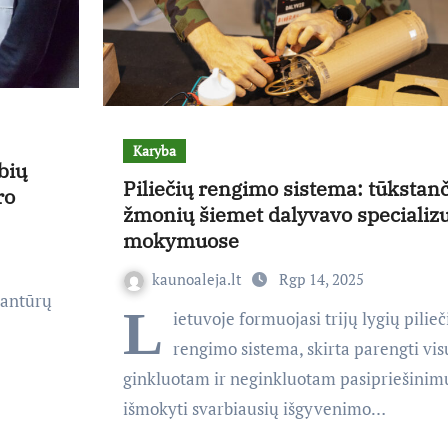
Karyba
bių
Piliečių rengimo sistema: tūkstanč
ro
žmonių šiemet dalyvavo specializ
mokymuose
kaunoaleja.lt
Rgp 14, 2025
dantūrų
L
ietuvoje formuojasi trijų lygių pilieč
rengimo sistema, skirta parengti v
ginkluotam ir neginkluotam pasipriešinimu
išmokyti svarbiausių išgyvenimo…