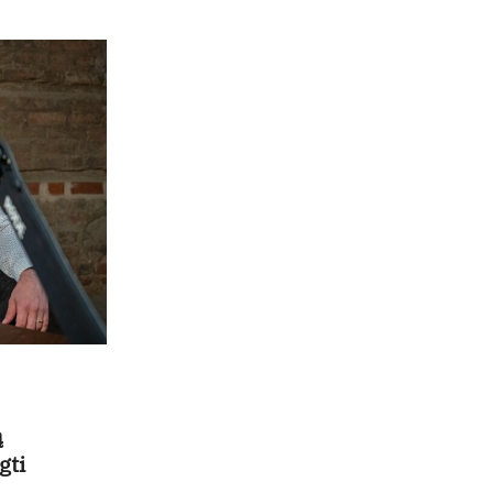
ą
gti