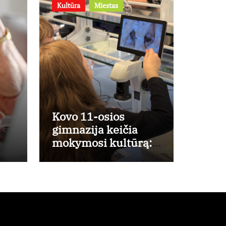
Kultūra
Miestas
Kovo 11-osios
gimnazija keičia
mokymosi kultūrą:
a
nuo žinių kaupimo –
prie jų supratimo ir
taikymo