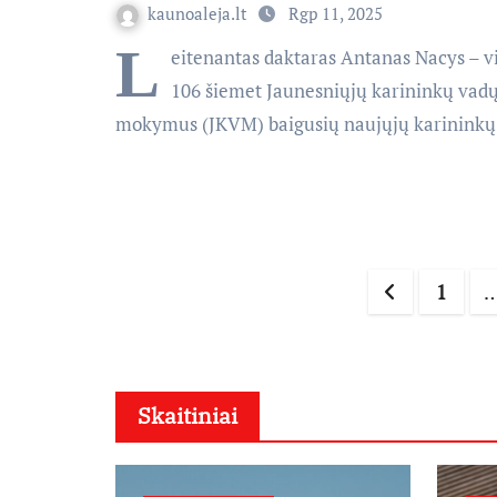
kaunoaleja.lt
Rgp 11, 2025
L
eitenantas daktaras Antanas Nacys – vi
106 šiemet Jaunesniųjų karininkų vad
mokymus (JKVM) baigusių naujųjų karininkų
Įrašų
1
puslap
Skaitiniai