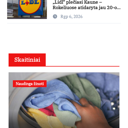
„Lidl“ plečiasi Kaune –
Rokeliuose atidaryta jau 20-oji
parduotuvė mieste
Rgp 6, 2026
Skaitiniai
Naudinga žinoti