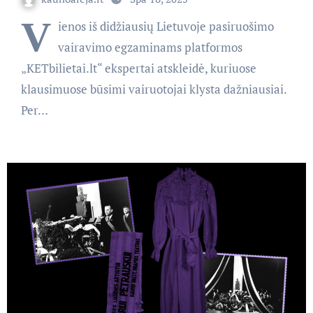
V
ienos iš didžiausių Lietuvoje pasiruošimo
vairavimo egzaminams platformos
„KETbilietai.lt“ ekspertai atskleidė, kuriuose
klausimuose būsimi vairuotojai klysta dažniausiai.
Per…