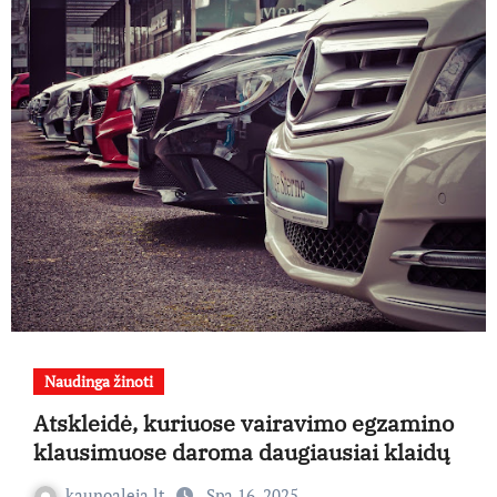
Naudinga žinoti
Atskleidė, kuriuose vairavimo egzamino
klausimuose daroma daugiausiai klaidų
kaunoaleja.lt
Spa 16, 2025