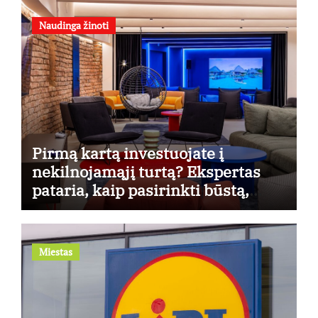
Naudinga žinoti
Pirmą kartą investuojate į
nekilnojamąjį turtą? Ekspertas
pataria, kaip pasirinkti būstą,
kuris generuos grąžą
Miestas