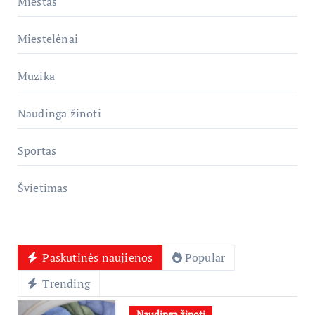
Miestas
Miestelėnai
Muzika
Naudinga žinoti
Sportas
Švietimas
Paskutinės naujienos
Popular
Trending
Naudinga žinoti