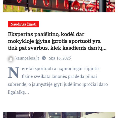
Naudinga žinoti
Ekspertas paaiškino, kodėl dar
mokykloje įgytas įprotis sportuoti yra
tiek pat svarbus, kiek kasdienis dantų
valymas
kaunoaleja.lt
Spa 16, 2025
N
eretai sportuoti ar sąmoningai rūpintis
fizine sveikata žmonės pradeda pilnai
subrendę, o jaunystėje įgyti judėjimo įpročiai daro
ilgalaikę…