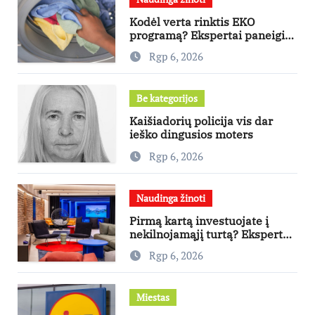
Kodėl verta rinktis EKO
programą? Ekspertai paneigia
dažniausius mitus
Rgp 6, 2026
Be kategorijos
Kaišiadorių policija vis dar
ieško dingusios moters
Rgp 6, 2026
Naudinga žinoti
Pirmą kartą investuojate į
nekilnojamąjį turtą? Ekspertas
pataria, kaip pasirinkti būstą,
Rgp 6, 2026
kuris generuos grąžą
Miestas