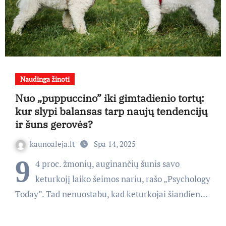
Naudinga žinoti
Nuo „puppuccino” iki gimtadienio tortų:
kur slypi balansas tarp naujų tendencijų
ir šuns gerovės?
kaunoaleja.lt
Spa 14, 2025
9
4 proc. žmonių, auginančių šunis savo
keturkojį laiko šeimos nariu, rašo „Psychology
Today”. Tad nenuostabu, kad keturkojai šiandien…