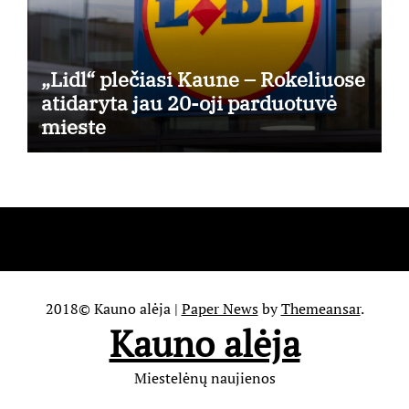
„Lidl“ plečiasi Kaune – Rokeliuose
atidaryta jau 20-oji parduotuvė
mieste
2018© Kauno alėja
|
Paper News
by
Themeansar
.
Kauno alėja
Miestelėnų naujienos