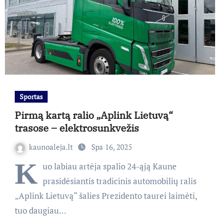
Sportas
Pirmą kartą ralio „Aplink Lietuvą“
trasose – elektrosunkvežis
kaunoaleja.lt
Spa 16, 2025
K
uo labiau artėja spalio 24-ąją Kaune
prasidėsiantis tradicinis automobilių ralis
„Aplink Lietuvą“ šalies Prezidento taurei laimėti,
tuo daugiau…