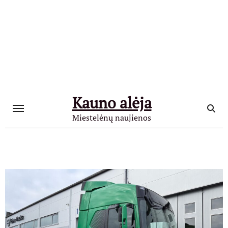
Skip
to
content
Kauno alėja
Miestelėnų naujienos