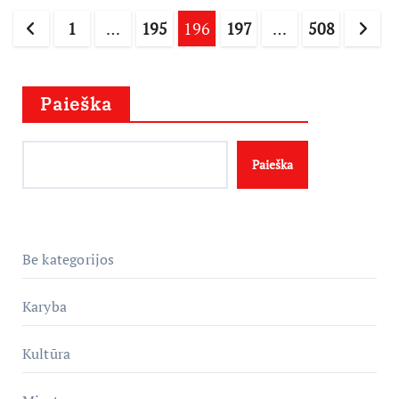
Įrašų
1
…
195
196
197
…
508
puslapiavimas
Paieška
Paieška
Be kategorijos
Karyba
Kultūra