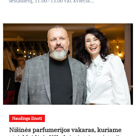
šeštadienį, 11.00–13.00 val. kviečia…
Naudinga žinoti
Nišinės parfumerijos vakaras, kuriame