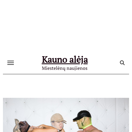
Skip
to
content
Kauno alėja
Miestelėnų naujienos