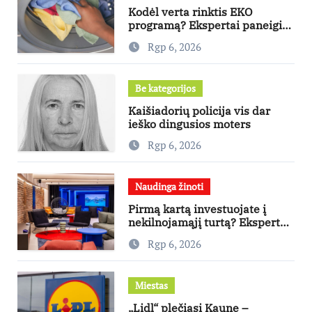
Kodėl verta rinktis EKO
programą? Ekspertai paneigia
dažniausius mitus
Rgp 6, 2026
Be kategorijos
Kaišiadorių policija vis dar
ieško dingusios moters
Rgp 6, 2026
Naudinga žinoti
Pirmą kartą investuojate į
nekilnojamąjį turtą? Ekspertas
pataria, kaip pasirinkti būstą,
Rgp 6, 2026
kuris generuos grąžą
Miestas
„Lidl“ plečiasi Kaune –