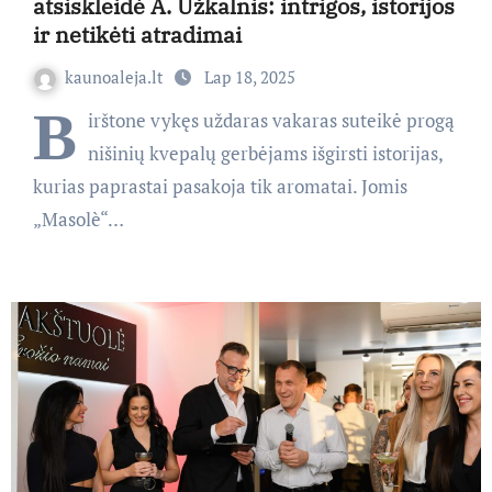
atsiskleidė A. Užkalnis: intrigos, istorijos
ir netikėti atradimai
kaunoaleja.lt
Lap 18, 2025
B
irštone vykęs uždaras vakaras suteikė progą
nišinių kvepalų gerbėjams išgirsti istorijas,
kurias paprastai pasakoja tik aromatai. Jomis
„Masolè“…