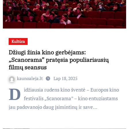
Kultūra
Džiugi žinia kino gerbėjams:
„Scanorama” pratęsia populiariausių
filmų seansus
kaunoaleja.lt
Lap 18, 2025
D
idžiausia rudens kino šventė – Europos kino
festivalis „Scanorama” – kino entuziastams
jau padovanojo daug įsimintinų ir save…