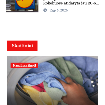
Rokeliuose atidaryta jau 20-oji
parduotuvė mieste
Rgp 6, 2026
Skaitiniai
Naudinga žinoti