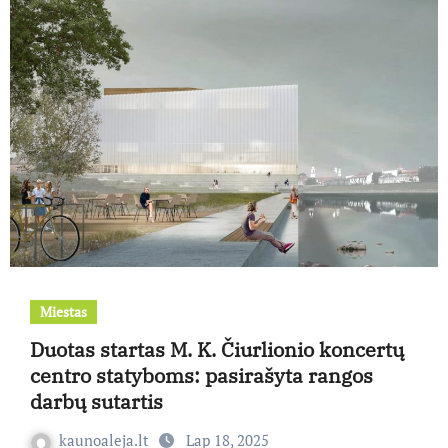
Miestas
Duotas startas M. K. Čiurlionio koncertų
centro statyboms: pasirašyta rangos
darbų sutartis
kaunoaleja.lt
Lap 18, 2025