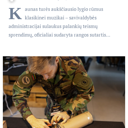
K
aunas turės aukščiausio lygio rūmus
klasikinei muzikai – savivaldybės
administracijai sulaukus palankių teismų
sprendimų, oficialiai sudaryta rangos sutartis…