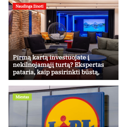
Naudinga žinoti
Pirmą kartą investuojate į
nekilnojamąjį turtą? Ekspertas
pataria, kaip pasirinkti būstą,
kuris generuos grąžą
Miestas