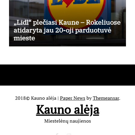
„Lidl“ plečiasi Kaune – Rokeliuose
atidaryta jau 20-oji parduotuvė
mieste
2018© Kauno alėja
|
Paper News
by
Themeansar
.
Kauno alėja
Miestelėnų naujienos