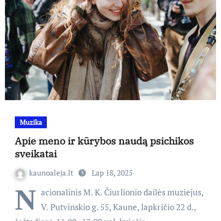
Muzika
Apie meno ir kūrybos naudą psichikos
sveikatai
kaunoaleja.lt
Lap 18, 2025
N
acionalinis M. K. Čiurlionio dailės muziejus,
V. Putvinskio g. 55, Kaune, lapkričio 22 d.,