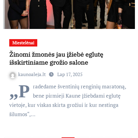
Miestelėnai
Žinomi žmonės jau įžiebė eglutę
išskirtiniame grožio salone
kaunoaleja.lt
Lap 17, 2025
„P
radedame šventinių renginių maratoną,
bene pirmieji Kaune įžiebdami eglutę
vietoje, kur viskas skirta grožiui ir kur nestinga
šilumos“,…