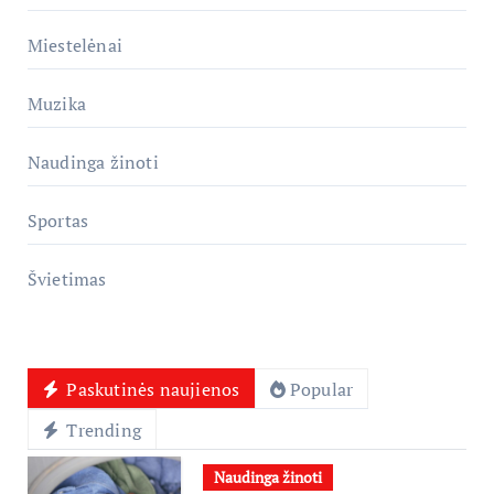
Miestelėnai
Muzika
Naudinga žinoti
Sportas
Švietimas
Paskutinės naujienos
Popular
Trending
Naudinga žinoti