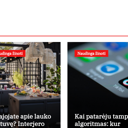
udinga žinoti
Naudinga žinoti
ajojate apie lauko
Kai patarėju tam
rtuvę? Interjero
algoritmas: kur