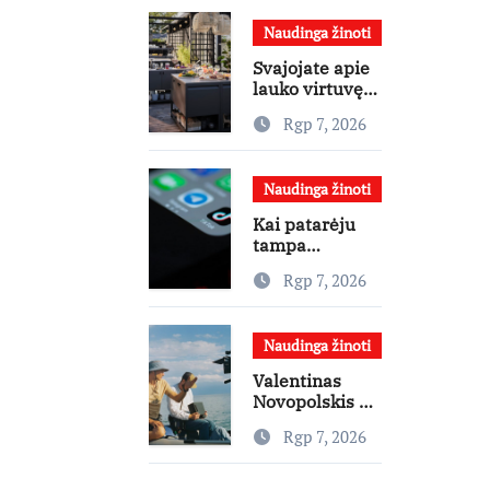
žinių kaupimo
Naudinga žinoti
– prie jų
supratimo ir
Svajojate apie
taikymo
lauko virtuvę?
Interjero
Rgp 7, 2026
dizainerė
pataria, nuo ko
pradėti
Naudinga žinoti
Kai patarėju
tampa
algoritmas: kur
Rgp 7, 2026
baigiasi
pagalba ir
prasideda
Naudinga žinoti
reklama?
Valentinas
Novopolskis –
viename
Rgp 7, 2026
pagrindinių
vaidmenų
penkių šalių