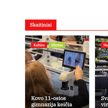
Skaitiniai
Kultūra
Miestas
Na
Kovo 11-osios
Sv
gimnazija keičia
vi