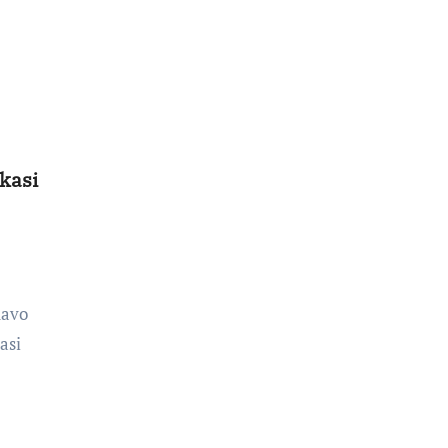
nkasi
navo
asi