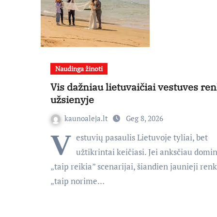
Naudinga žinoti
Vis dažniau lietuvaičiai vestuves re
užsienyje
kaunoaleja.lt
Geg 8, 2026
V
estuvių pasaulis Lietuvoje tyliai, bet
užtikrintai keičiasi. Jei anksčiau domi
„taip reikia” scenarijai, šiandien jaunieji renk
„taip norime…