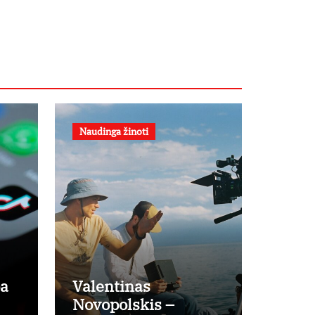
filme
„Nugalėtoja“:
Lietuvos kino
teatruose –
nuo rugpjūčio
7-osios
Naudinga žinoti
pa
Valentinas
Novopolskis –