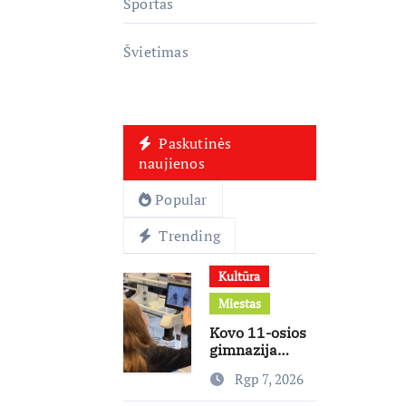
Sportas
Švietimas
Paskutinės
naujienos
Popular
Trending
Kultūra
Miestas
Kovo 11-osios
gimnazija
keičia
Rgp 7, 2026
mokymosi
kultūrą: nuo