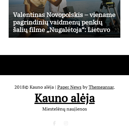
Valentinas Novopolskis – viename
pagrindinių vaidmenų penkių
šalių filme „Nugalėtoja“: Lietuvos
kino teatruose – nuo rugpjūčio 7-
osios
2018© Kauno alėja
|
Paper News
by
Themeansar
.
Kauno alėja
Miestelėnų naujienos