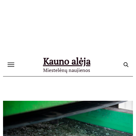
Skip
to
content
Kauno alėja
Miestelėnų naujienos