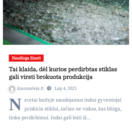
Naudinga žinoti
Tai klaida, dėl kurios perdirbtas stiklas
gali virsti brokuota produkcija
kaunoaleja.lt
Lap 4, 2025
N
eretai buityje naudojamus indus gyventojai
priskiria stiklui, tačiau ne viskas, kas blizga,
tinka perdirbimui. Indai gali būti iš…