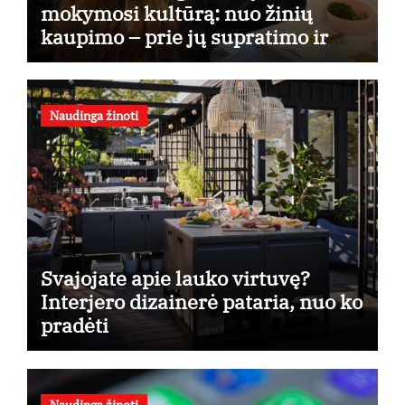
mokymosi kultūrą: nuo žinių
kaupimo – prie jų supratimo ir
taikymo
Naudinga žinoti
Svajojate apie lauko virtuvę?
Interjero dizainerė pataria, nuo ko
pradėti
Naudinga žinoti