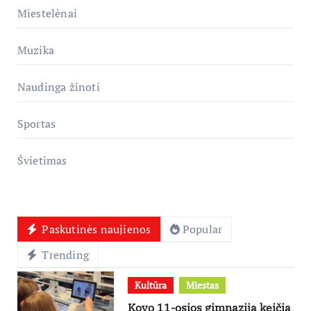
Miestelėnai
Muzika
Naudinga žinoti
Sportas
Švietimas
Paskutinės naujienos
Popular
Trending
Kultūra
Miestas
Kovo 11-osios gimnazija keičia