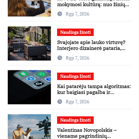
mokymosi kultūrą: nuo žinių
kaupimo – prie jų supratimo ir
Rgp 7, 2026
taikymo
Naudinga žinoti
Svajojate apie lauko virtuvę?
Interjero dizainerė pataria,
nuo ko pradėti
Rgp 7, 2026
Naudinga žinoti
Kai patarėju tampa algoritmas:
kur baigiasi pagalba ir
prasideda reklama?
Rgp 7, 2026
Naudinga žinoti
Valentinas Novopolskis –
viename pagrindinių