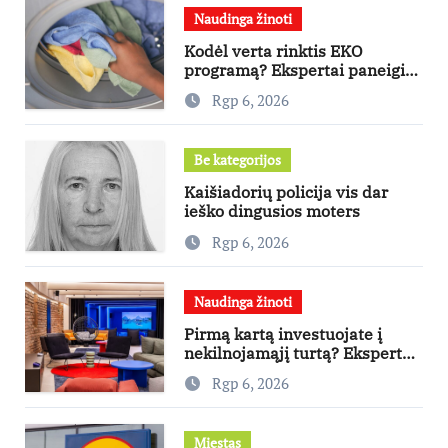
Naudinga žinoti
Kodėl verta rinktis EKO
programą? Ekspertai paneigia
dažniausius mitus
Rgp 6, 2026
Be kategorijos
Kaišiadorių policija vis dar
ieško dingusios moters
Rgp 6, 2026
Naudinga žinoti
Pirmą kartą investuojate į
nekilnojamąjį turtą? Ekspertas
pataria, kaip pasirinkti būstą,
Rgp 6, 2026
kuris generuos grąžą
Miestas