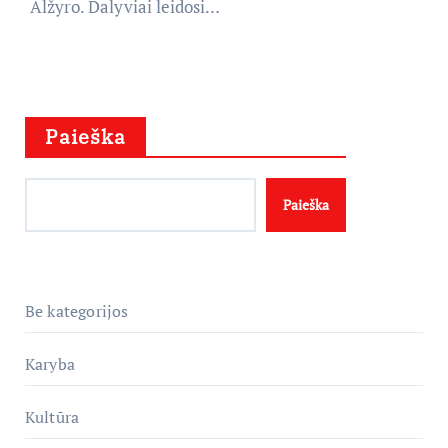
Alžyro. Dalyviai leidosi…
Paieška
Paieška
Be kategorijos
Karyba
Kultūra