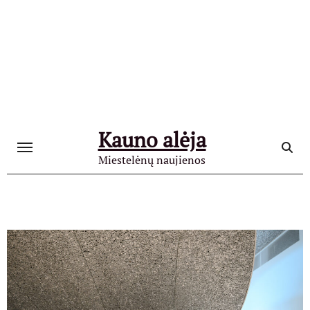
Skip
to
content
Kauno alėja
Miestelėnų naujienos