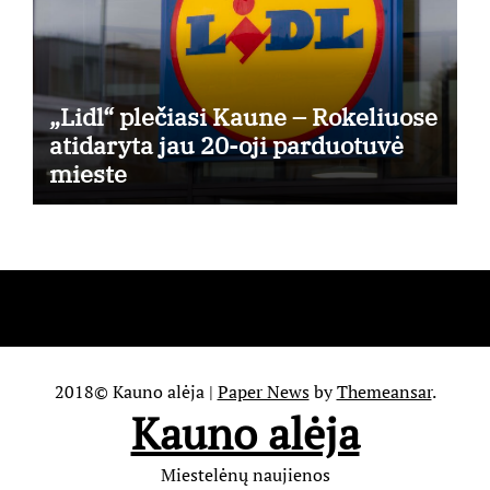
„Lidl“ plečiasi Kaune – Rokeliuose
atidaryta jau 20-oji parduotuvė
mieste
2018© Kauno alėja
|
Paper News
by
Themeansar
.
Kauno alėja
Miestelėnų naujienos