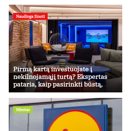
Naudinga žinoti
Pirmą kartą investuojate į
nekilnojamąjį turtą? Ekspertas
pataria, kaip pasirinkti būstą,
kuris generuos grąžą
Miestas