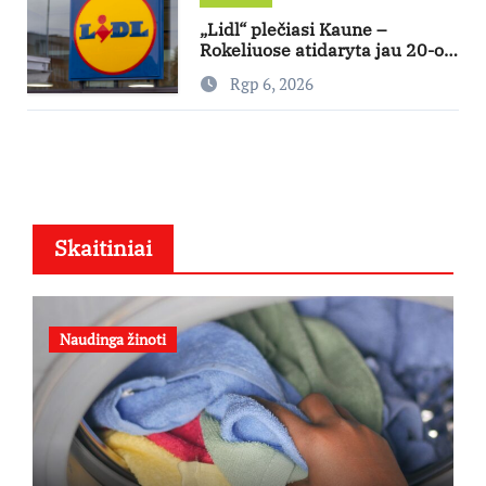
„Lidl“ plečiasi Kaune –
Rokeliuose atidaryta jau 20-oji
parduotuvė mieste
Rgp 6, 2026
Skaitiniai
Naudinga žinoti