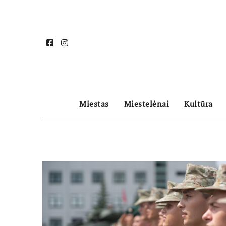
Skip
to
content
Miestas
Miestelėnai
Kultūra