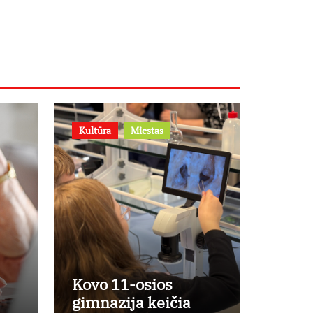
– prie jų
supratimo ir
taikymo
Kultūra
Miestas
Kovo 11-osios
gimnazija keičia