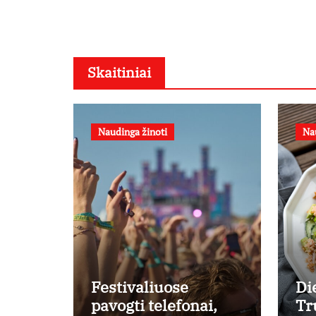
Skaitiniai
Naudinga žinoti
Na
Festivaliuose
Di
pavogti telefonai,
Tr