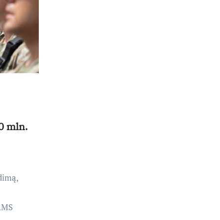
0 mln.
dimą,
SAMS