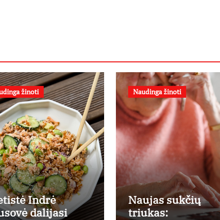
udinga žinoti
Naudinga žinoti
etistė Indrė
Naujas sukčių
usovė dalijasi
triukas: