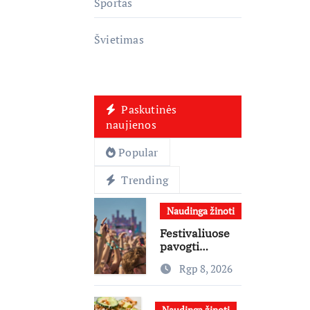
Sportas
Švietimas
Paskutinės
naujienos
Popular
Trending
Naudinga žinoti
Festivaliuose
pavogti
telefonai,
Rgp 8, 2026
ausinės ir
laikrodžiai –
ekspertai
Naudinga žinoti