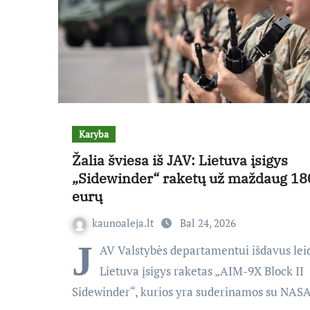
Karyba
Žalia šviesa iš JAV: Lietuva įsigys
„Sidewinder“ raketų už maždaug 18
eurų
kaunoaleja.lt
Bal 24, 2026
J
AV Valstybės departamentui išdavus lei
Lietuva įsigys raketas „AIM-9X Block II
Sidewinder“, kurios yra suderinamos su NA