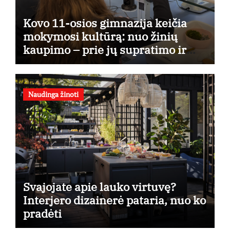
Kovo 11-osios gimnazija keičia
mokymosi kultūrą: nuo žinių
kaupimo – prie jų supratimo ir
taikymo
Naudinga žinoti
Svajojate apie lauko virtuvę?
Interjero dizainerė pataria, nuo ko
pradėti