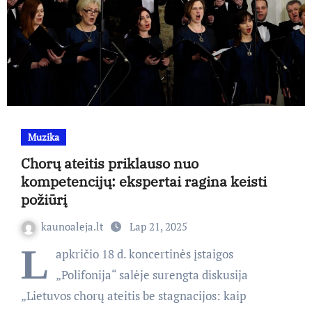
Muzika
Chorų ateitis priklauso nuo
kompetencijų: ekspertai ragina keisti
požiūrį
kaunoaleja.lt
Lap 21, 2025
L
apkričio 18 d. koncertinės įstaigos
„Polifonija“ salėje surengta diskusija
„Lietuvos chorų ateitis be stagnacijos: kaip