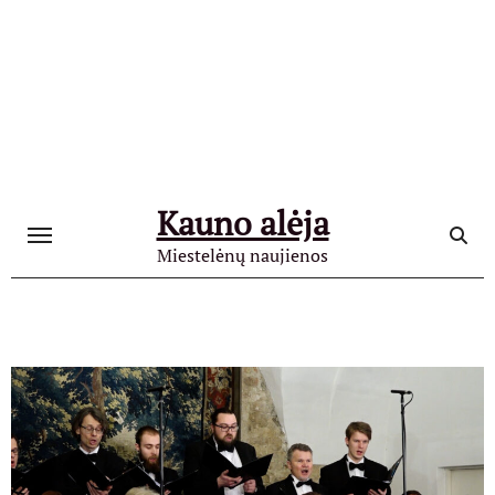
Skip
to
content
Kauno alėja
Miestelėnų naujienos