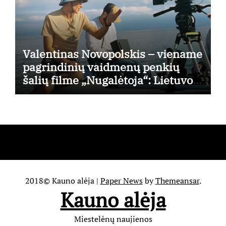
Valentinas Novopolskis – viename
pagrindinių vaidmenų penkių
šalių filme „Nugalėtoja“: Lietuvos
kino teatruose – nuo rugpjūčio 7-
osios
2018© Kauno alėja
|
Paper News
by
Themeansar
.
Kauno alėja
Miestelėnų naujienos