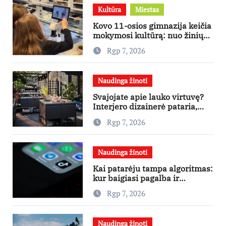
Kultūra
Miestas
Kovo 11-osios gimnazija keičia
mokymosi kultūrą: nuo žinių
kaupimo – prie jų supratimo ir
Rgp 7, 2026
taikymo
Naudinga žinoti
Svajojate apie lauko virtuvę?
Interjero dizainerė pataria,
nuo ko pradėti
Rgp 7, 2026
Naudinga žinoti
Kai patarėju tampa algoritmas:
kur baigiasi pagalba ir
prasideda reklama?
Rgp 7, 2026
Naudinga žinoti