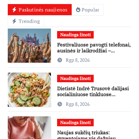
Paskutinės naujienos
Popular
Trending
Naudinga žinoti
Festivaliuose pavogti telefonai,
ausinės ir laikrodžiai –
ekspertai primena apie
Rgp 8, 2026
didžiausias finansines rizikas
Naudinga žinoti
Dietistė Indrė Trusovė dalijasi
socialiniuose tinkluose
išpopuliarėjusiu lašišos salotų
Rgp 8, 2026
receptu
Naudinga žinoti
Naujas sukčių triukas:
gyventojams vis dažniau