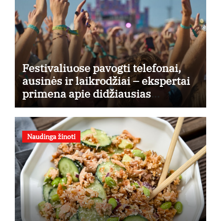
Festivaliuose pavogti telefonai,
ausinės ir laikrodžiai – ekspertai
primena apie didžiausias
finansines rizikas
Naudinga žinoti