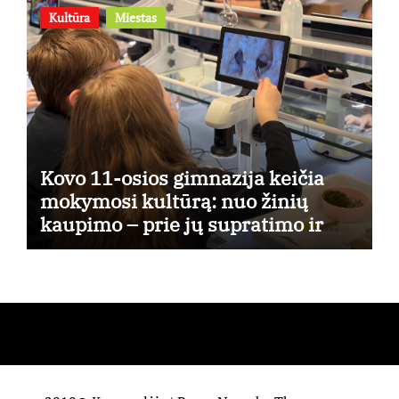
Kultūra
Miestas
Kovo 11-osios gimnazija keičia
mokymosi kultūrą: nuo žinių
kaupimo – prie jų supratimo ir
taikymo