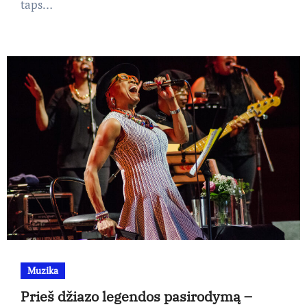
taps…
Muzika
Prieš džiazo legendos pasirodymą –