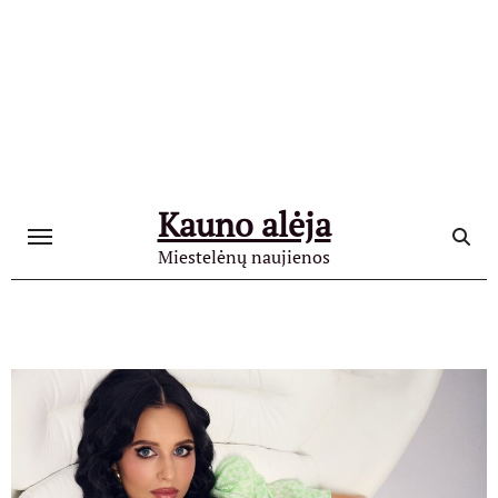
Skip
to
content
Kauno alėja
Miestelėnų naujienos