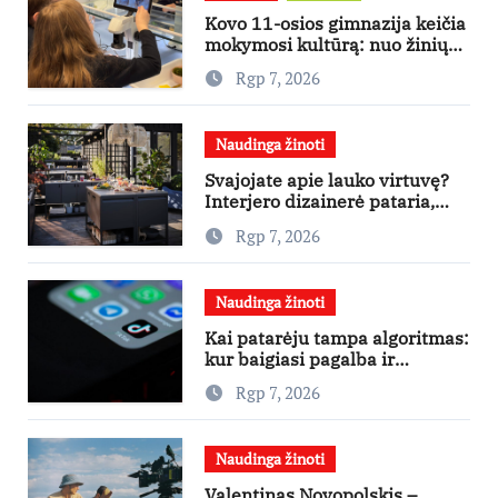
Kovo 11-osios gimnazija keičia
mokymosi kultūrą: nuo žinių
kaupimo – prie jų supratimo ir
Rgp 7, 2026
taikymo
Naudinga žinoti
Svajojate apie lauko virtuvę?
Interjero dizainerė pataria,
nuo ko pradėti
Rgp 7, 2026
Naudinga žinoti
Kai patarėju tampa algoritmas:
kur baigiasi pagalba ir
prasideda reklama?
Rgp 7, 2026
Naudinga žinoti
Valentinas Novopolskis –