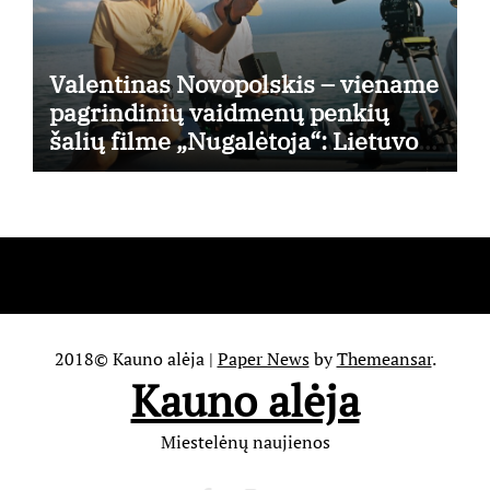
Valentinas Novopolskis – viename
pagrindinių vaidmenų penkių
šalių filme „Nugalėtoja“: Lietuvos
kino teatruose – nuo rugpjūčio 7-
osios
2018© Kauno alėja
|
Paper News
by
Themeansar
.
Kauno alėja
Miestelėnų naujienos