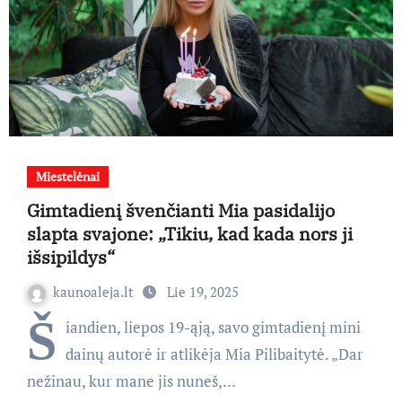
Miestelėnai
Gimtadienį švenčianti Mia pasidalijo
slapta svajone: „Tikiu, kad kada nors ji
išsipildys“
kaunoaleja.lt
Lie 19, 2025
Š
iandien, liepos 19-ąją, savo gimtadienį mini
dainų autorė ir atlikėja Mia Pilibaitytė. „Dar
nežinau, kur mane jis nuneš,…