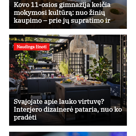
Kovo 11-osios gimnazija keičia
mokymosi kultūrą: nuo žinių
kaupimo – prie jų supratimo ir
taikymo
Naudinga žinoti
Svajojate apie lauko virtuvę?
Interjero dizainerė pataria, nuo ko
pradėti