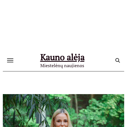
Skip
to
content
Kauno alėja
Miestelėnų naujienos