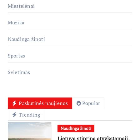
Miestelėnai
Muzika
Naudinga žinoti
Sportas
Švietimas
Paskutinės naujienos
Popular
Trending
Naudinga žinoti
Lietuva stiprina atvykstamąjį