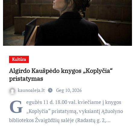
Kultūra
Algirdo Kaušpėdo knygos „Koplyčia“
pristatymas
kaunoaleja.lt
Geg 10, 2026
G
egužės 11 d. 18.00 val. kviečiame į knygos
„Koplyčia“ pristatymą, vyksiantį Ąžuolyno
bibliotekos Žvaigždžių salėje (Radastų g. 2,…