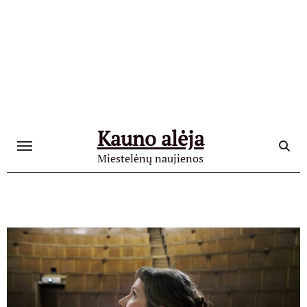
Skip
to
content
Kauno alėja
Miestelėnų naujienos