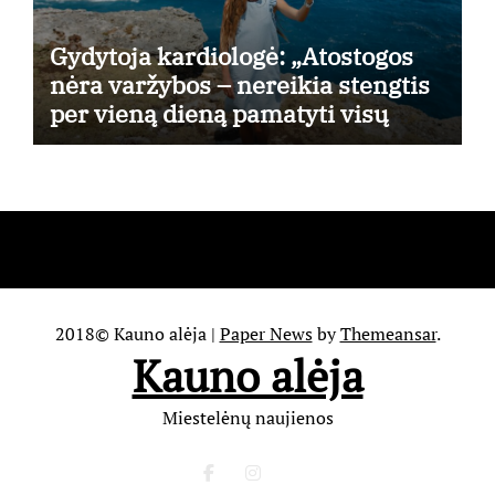
Gydytoja kardiologė: „Atostogos
nėra varžybos – nereikia stengtis
per vieną dieną pamatyti visų
lankytinų vietų“
2018© Kauno alėja
|
Paper News
by
Themeansar
.
Kauno alėja
Miestelėnų naujienos