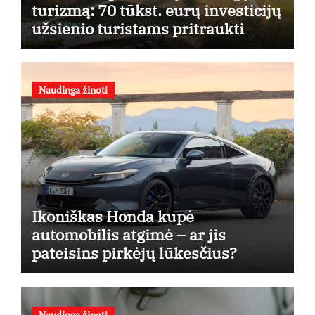
turizmą: 70 tūkst. eurų investicijų
užsienio turistams pritraukti
Naudinga žinoti
Ikoniškas Honda kupė
automobilis atgimė – ar jis
pateisins pirkėjų lūkesčius?
Naudinga žinoti