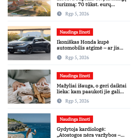
turizmą: 70 tūkst. eurų
investicijų užsienio turistams
Rgp 5, 2026
pritraukti
Naudinga žinoti
Ikoniškas Honda kupė
automobilis atgimė – ar jis
pateisins pirkėjų lūkesčius?
Rgp 5, 2026
Naudinga žinoti
Mažyliai išauga, o geri daiktai
lieka: kam paaukoti jie gali
būti aukso vertės?
Rgp 5, 2026
Naudinga žinoti
Gydytoja kardiologė:
„Atostogos nėra varžybos –