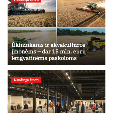
Ūkininkams ir akvakultūros
įmonėms – dar 15 mln. eurų
lengvatinėms paskoloms
Naudinga žinoti