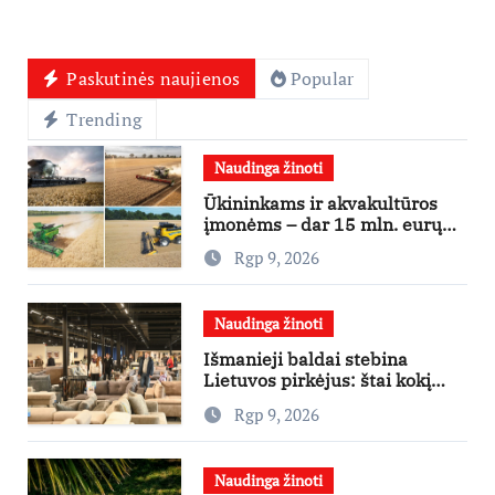
Paskutinės naujienos
Popular
Trending
Naudinga žinoti
Ūkininkams ir akvakultūros
įmonėms – dar 15 mln. eurų
lengvatinėms paskoloms
Rgp 9, 2026
Naudinga žinoti
Išmanieji baldai stebina
Lietuvos pirkėjus: štai kokį
išgraibsto pirmiausia
Rgp 9, 2026
Naudinga žinoti