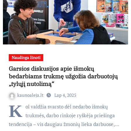
Naudinga žinoti
Garsios diskusijos apie išmokų
bedarbiams trukmę užgožia darbuotojų
„tylųjį nutolimą“
kaunoaleja.lt
Lap 4, 2025
K
ol valdžia svarsto dėl nedarbo išmokų
trukmės, darbo rinkoje ryškėja priešinga
tendencija – vis daugiau žmonių lieka darbuose,…