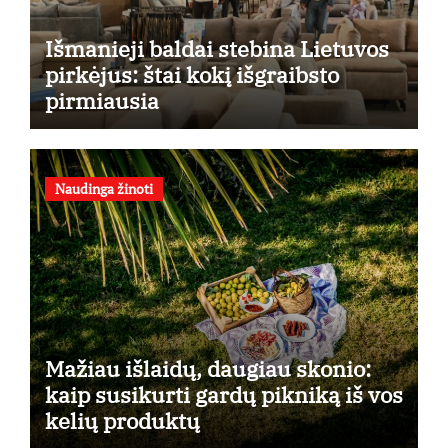
Išmanieji baldai stebina Lietuvos
pirkėjus: štai kokį išgraibsto
pirmiausia
Naudinga žinoti
Mažiau išlaidų, daugiau skonio:
kaip susikurti gardų pikniką iš vos
kelių produktų