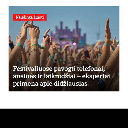
Naudinga žinoti
Festivaliuose pavogti telefonai,
ausinės ir laikrodžiai – ekspertai
primena apie didžiausias
finansines rizikas