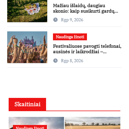
Mažiau išlaidų, daugiau
skonio: kaip susikurti gardų
pikniką iš vos kelių produktų
Rgp 9, 2026
Naudinga žinoti
Festivaliuose pavogti telefonai,
ausinės ir laikrodžiai –
ekspertai primena apie
Rgp 8, 2026
didžiausias finansines rizikas
Skaitiniai
Naudinga žinoti