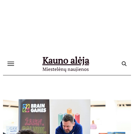
Skip
to
content
Kauno alėja
Miestelėnų naujienos