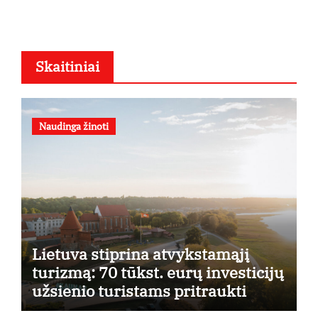
Skaitiniai
Naudinga žinoti
Lietuva stiprina atvykstamąjį
turizmą: 70 tūkst. eurų investicijų
užsienio turistams pritraukti