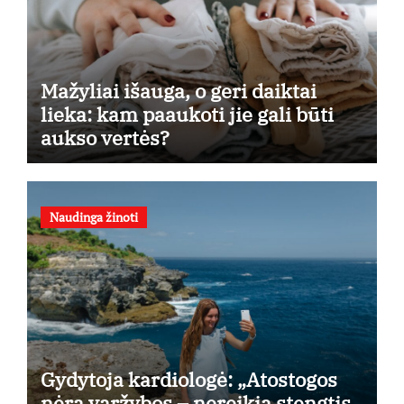
Mažyliai išauga, o geri daiktai
lieka: kam paaukoti jie gali būti
aukso vertės?
Naudinga žinoti
Gydytoja kardiologė: „Atostogos
nėra varžybos – nereikia stengtis