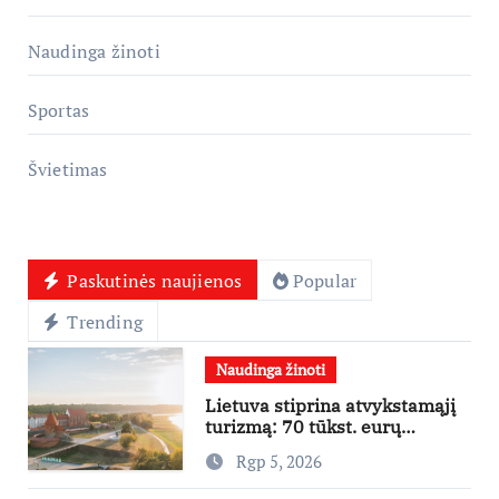
Naudinga žinoti
Sportas
Švietimas
Paskutinės naujienos
Popular
Trending
Naudinga žinoti
Lietuva stiprina atvykstamąjį
turizmą: 70 tūkst. eurų
investicijų užsienio turistams
Rgp 5, 2026
pritraukti