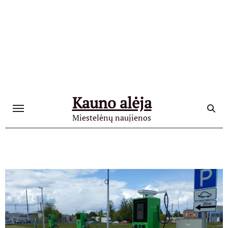
Skip
to
content
Kauno alėja
Miestelėnų naujienos