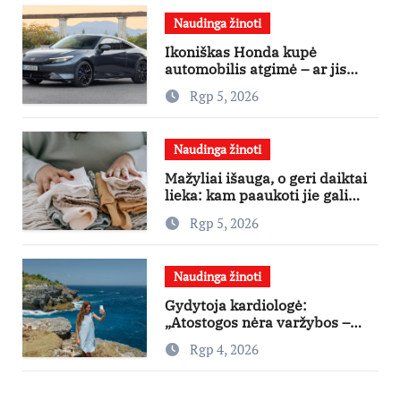
Naudinga žinoti
Ikoniškas Honda kupė
automobilis atgimė – ar jis
pateisins pirkėjų lūkesčius?
Rgp 5, 2026
Naudinga žinoti
Mažyliai išauga, o geri daiktai
lieka: kam paaukoti jie gali
būti aukso vertės?
Rgp 5, 2026
Naudinga žinoti
Gydytoja kardiologė:
„Atostogos nėra varžybos –
nereikia stengtis per vieną
Rgp 4, 2026
dieną pamatyti visų lankytinų
vietų“