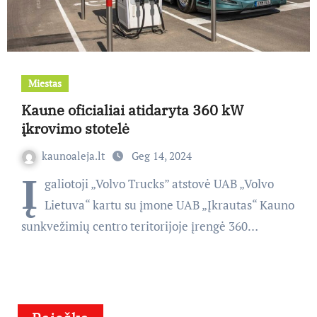
Miestas
Kaune oficialiai atidaryta 360 kW
įkrovimo stotelė
kaunoaleja.lt
Geg 14, 2024
Į
galiotoji „Volvo Trucks” atstovė UAB „Volvo
Lietuva“ kartu su įmone UAB „Įkrautas“ Kauno
sunkvežimių centro teritorijoje įrengė 360…