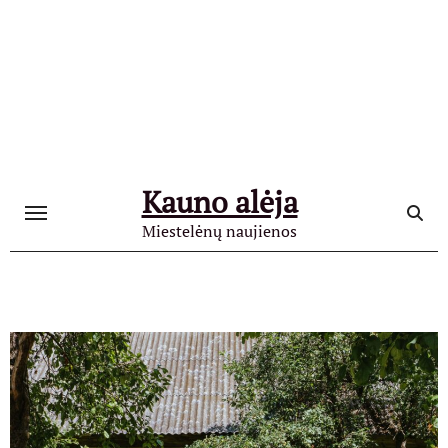
Skip
to
content
Kauno alėja
Miestelėnų naujienos