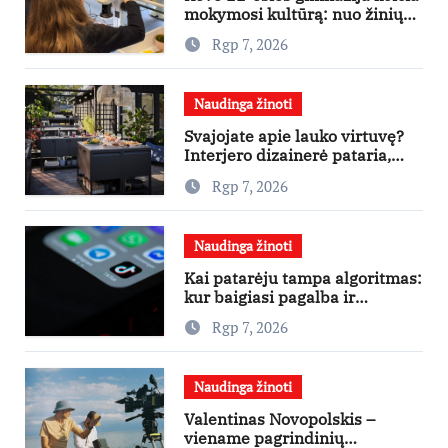
mokymosi kultūrą: nuo žinių
kaupimo – prie jų supratimo ir
Rgp 7, 2026
taikymo
Naudinga žinoti
Svajojate apie lauko virtuvę?
Interjero dizainerė pataria,
nuo ko pradėti
Rgp 7, 2026
Naudinga žinoti
Kai patarėju tampa algoritmas:
kur baigiasi pagalba ir
prasideda reklama?
Rgp 7, 2026
Naudinga žinoti
Valentinas Novopolskis –
viename pagrindinių