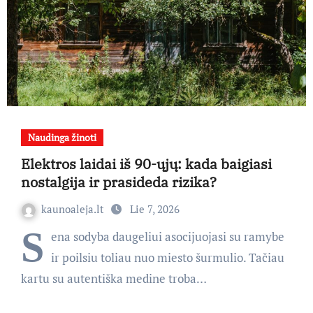
Naudinga žinoti
Elektros laidai iš 90-ųjų: kada baigiasi
nostalgija ir prasideda rizika?
kaunoaleja.lt
Lie 7, 2026
S
ena sodyba daugeliui asocijuojasi su ramybe
ir poilsiu toliau nuo miesto šurmulio. Tačiau
kartu su autentiška medine troba…