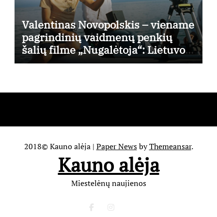
Valentinas Novopolskis – viename
pagrindinių vaidmenų penkių
šalių filme „Nugalėtoja“: Lietuvos
kino teatruose – nuo rugpjūčio 7-
osios
2018© Kauno alėja
|
Paper News
by
Themeansar
.
Kauno alėja
Miestelėnų naujienos