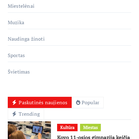
Miestelėnai
Muzika
Naudinga žinoti
Sportas
Švietimas
Paskutinės naujienos
Popular
Trending
Kultūra
Miestas
Kovo 11-osios gimnazija keičia