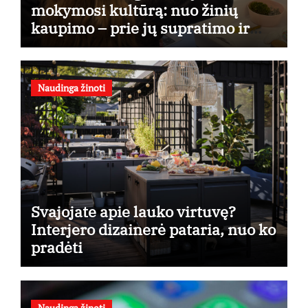
mokymosi kultūrą: nuo žinių
kaupimo – prie jų supratimo ir
taikymo
Naudinga žinoti
Svajojate apie lauko virtuvę?
Interjero dizainerė pataria, nuo ko
pradėti
Naudinga žinoti