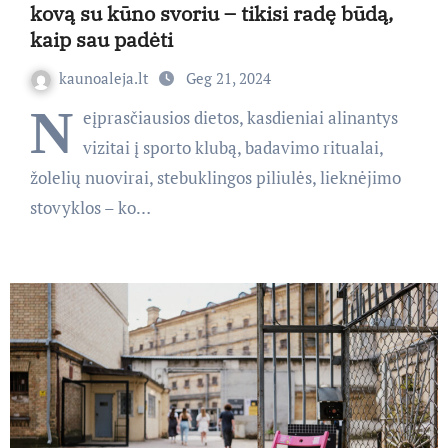
kovą su kūno svoriu – tikisi radę būdą,
kaip sau padėti
kaunoaleja.lt
Geg 21, 2024
N
eįprasčiausios dietos, kasdieniai alinantys
vizitai į sporto klubą, badavimo ritualai,
žolelių nuovirai, stebuklingos piliulės, lieknėjimo
stovyklos – ko…