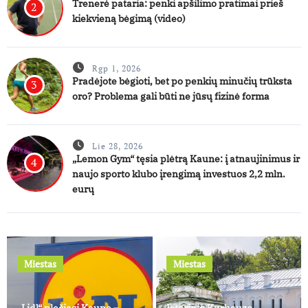
Trenerė pataria: penki apšilimo pratimai prieš
2
kiekvieną bėgimą (video)
Rgp 1, 2026
Pradėjote bėgioti, bet po penkių minučių trūksta
3
oro? Problema gali būti ne jūsų fizinė forma
Lie 28, 2026
„Lemon Gym“ tęsia plėtrą Kaune: į atnaujinimus ir
4
naujo sporto klubo įrengimą investuos 2,2 mln.
eurų
Miestas
Miestas