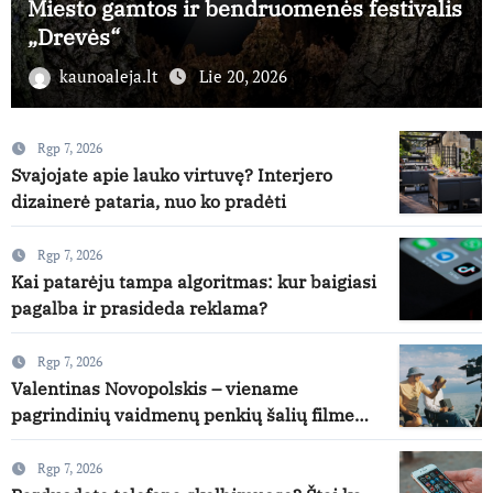
Miesto gamtos ir bendruomenės festivalis
„Drevės“
kaunoaleja.lt
Lie 20, 2026
Rgp 7, 2026
Svajojate apie lauko virtuvę? Interjero
dizainerė pataria, nuo ko pradėti
Rgp 7, 2026
Kai patarėju tampa algoritmas: kur baigiasi
pagalba ir prasideda reklama?
Rgp 7, 2026
Valentinas Novopolskis – viename
pagrindinių vaidmenų penkių šalių filme
„Nugalėtoja“: Lietuvos kino teatruose – nuo
rugpjūčio 7-osios
Rgp 7, 2026