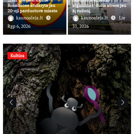
„Lidl“ plečiasi Kaune –
Istorinio Kurhauzo
Rokeliuose atidaryta jau
atgimimas: duris atvers jau
20-oji parduotuvė mieste
šį rudenį
kaunoaleja.lt
kaunoaleja.lt
Lie
Rgp 6, 2026
31, 2026
Kultūra