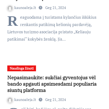
kaunoaleja.lt
Geg 21, 2024
R
eaguodama į turistams kylančius iššūkius
renkantis patikimą kelionių pardavėją,
Lietuvos turizmo asociacija pristato „Keliauju
patikimai“ kokybės ženklą. Jis…
Naudinga žinoti
Nepasimaukite: sukčiai gyventojus vėl
bando apgauti apsimesdami populiaria
siuntų platforma
kaunoaleja.lt
Geg 21, 2024