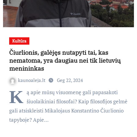
Kultūra
Čiurlionis, galėjęs nutapyti tai, kas
nematoma, yra daugiau nei tik lietuvių
menininkas
kaunoaleja.lt
Geg 22, 2024
K
ą apie mūsų visuomenę gali papasakoti
šiuolaikiniai filosofai? Kaip filosofijos gelmė
gali atsiskleisti Mikalojaus Konstantino Čiurlionio
tapyboje? Apie…