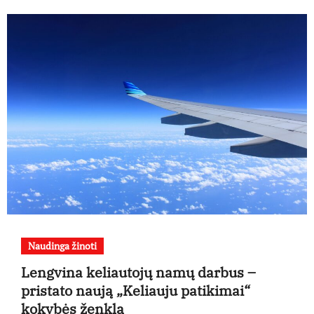
Naudinga žinoti
Lengvina keliautojų namų darbus –
pristato naują „Keliauju patikimai“
kokybės ženklą