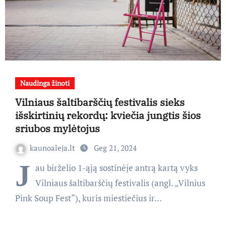
Naudinga žinoti
Vilniaus šaltibarščių festivalis sieks
išskirtinių rekordų: kviečia jungtis šios
sriubos mylėtojus
kaunoaleja.lt
Geg 21, 2024
J
au birželio 1-ąją sostinėje antrą kartą vyks
Vilniaus šaltibarščių festivalis (angl. „Vilnius
Pink Soup Fest“), kuris miestiečius ir…