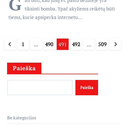
G
ali būti, kad jūsų el. pašto dėžutėje yra
tiksinti bomba. Ypač akyliems reikėtų būti
tiems, kurie apsiperka internetu…
Įrašų
1
…
490
491
492
…
509
puslapiavimas
Paieška
Paieška
Be kategorijos