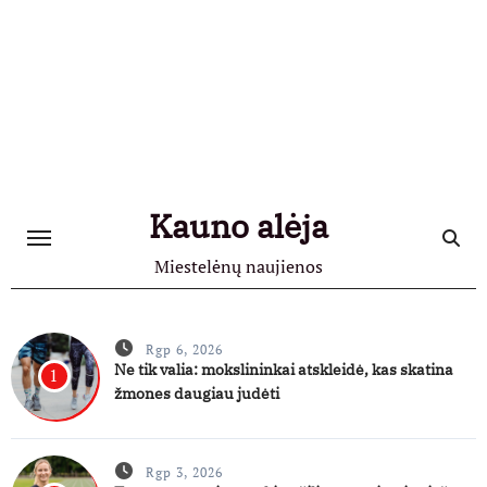
Skip
to
content
Kauno alėja
Miestelėnų naujienos
Rgp 6, 2026
Ne tik valia: mokslininkai atskleidė, kas skatina
1
žmones daugiau judėti
Rgp 3, 2026