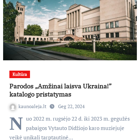
Kultūra
Parodos „Amžinai laisva Ukraina!”
katalogo pristatymas
kaunoaleja.lt
Geg 22, 2024
N
uo 2022 m. rugsėjo 22 d. iki 2023 m. gegužės
pabaigos Vytauto Didžiojo karo muziejuje
veikė unikali tarptautinė…