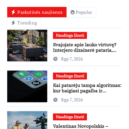
Paskutinės naujienos
Popular
Trending
Naudinga žinoti
Svajojate apie lauko virtuvę?
Interjero dizainerė pataria,
nuo ko pradėti
Rgp 7, 2026
Naudinga žinoti
Kai patarėju tampa algoritmas:
kur baigiasi pagalba ir
prasideda reklama?
Rgp 7, 2026
Naudinga žinoti
Valentinas Novopolskis –