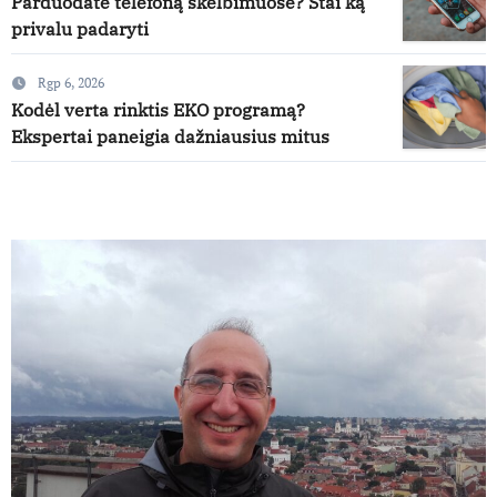
Parduodate telefoną skelbimuose? Štai ką
privalu padaryti
Rgp 6, 2026
Kodėl verta rinktis EKO programą?
Ekspertai paneigia dažniausius mitus