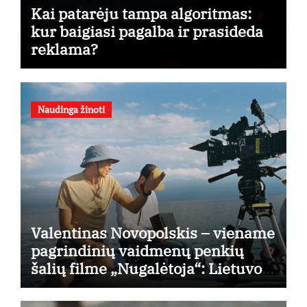
Kai patarėju tampa algoritmas:
kur baigiasi pagalba ir prasideda
reklama?
Naudinga žinoti
Valentinas Novopolskis – viename
pagrindinių vaidmenų penkių
šalių filme „Nugalėtoja“: Lietuvos
kino teatruose – nuo rugpjūčio 7-
osios