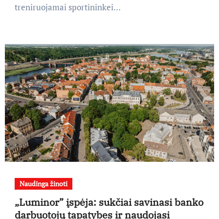
treniruojamai sportininkei…
Naudinga žinoti
„Luminor” įspėja: sukčiai savinasi banko
darbuotojų tapatybes ir naudojasi