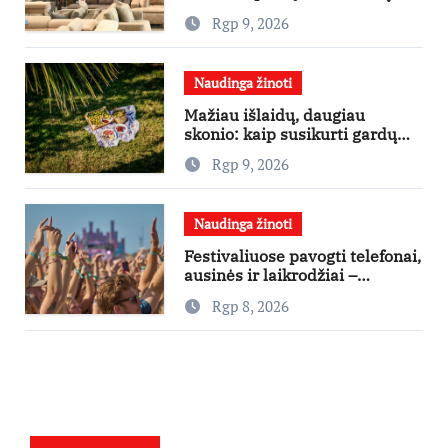
išgraibsto pirmiausia
Rgp 9, 2026
Naudinga žinoti
Mažiau išlaidų, daugiau
skonio: kaip susikurti gardų
pikniką iš vos kelių produktų
Rgp 9, 2026
Naudinga žinoti
Festivaliuose pavogti telefonai,
ausinės ir laikrodžiai –
ekspertai primena apie
Rgp 8, 2026
didžiausias finansines rizikas