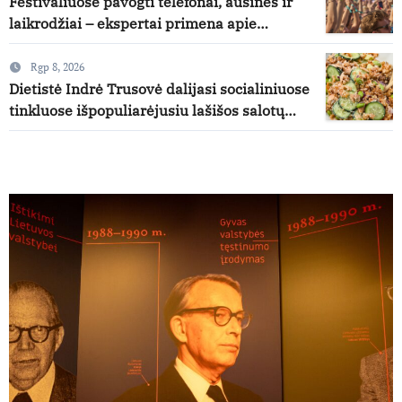
Festivaliuose pavogti telefonai, ausinės ir
laikrodžiai – ekspertai primena apie
didžiausias finansines rizikas
Rgp 8, 2026
Dietistė Indrė Trusovė dalijasi socialiniuose
tinkluose išpopuliarėjusiu lašišos salotų
receptu