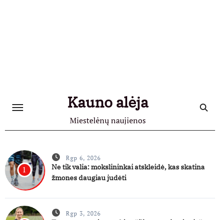
Skip
to
content
Kauno alėja
Miestelėnų naujienos
Rgp 6, 2026
Ne tik valia: mokslininkai atskleidė, kas skatina
1
žmones daugiau judėti
Rgp 3, 2026