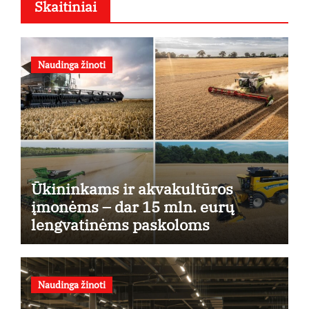
Skaitiniai
Naudinga žinoti
Ūkininkams ir akvakultūros
įmonėms – dar 15 mln. eurų
lengvatinėms paskoloms
Naudinga žinoti