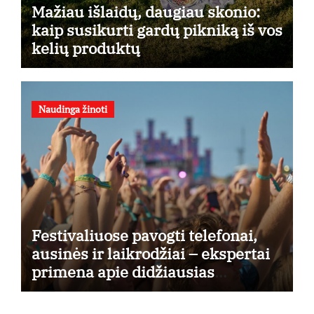
Mažiau išlaidų, daugiau skonio:
kaip susikurti gardų pikniką iš vos
kelių produktų
Naudinga žinoti
Festivaliuose pavogti telefonai,
ausinės ir laikrodžiai – ekspertai
primena apie didžiausias
finansines rizikas