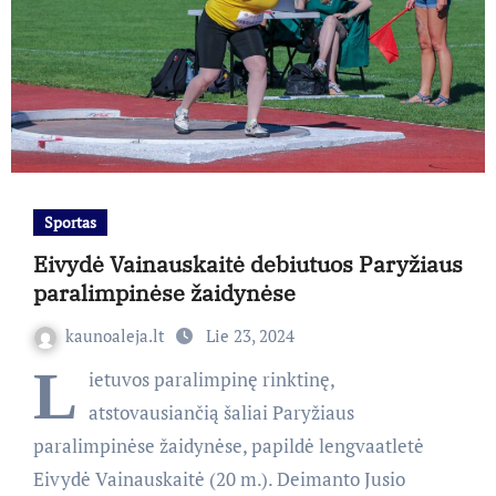
Sportas
Eivydė Vainauskaitė debiutuos Paryžiaus
paralimpinėse žaidynėse
kaunoaleja.lt
Lie 23, 2024
L
ietuvos paralimpinę rinktinę,
atstovausiančią šaliai Paryžiaus
paralimpinėse žaidynėse, papildė lengvaatletė
Eivydė Vainauskaitė (20 m.). Deimanto Jusio