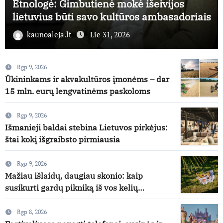
diena“ – pasaulinė Kate Bush gerbėjų
tradicija atkeliauja į Lietuvą
kaunoaleja.lt
Lie 23, 2026
Rgp 9, 2026
Ūkininkams ir akvakultūros įmonėms – dar
15 mln. eurų lengvatinėms paskoloms
Rgp 9, 2026
Išmanieji baldai stebina Lietuvos pirkėjus:
štai kokį išgraibsto pirmiausia
Rgp 9, 2026
Mažiau išlaidų, daugiau skonio: kaip
susikurti gardų pikniką iš vos kelių
produktų
Rgp 8, 2026