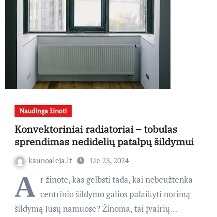
Naudinga žinoti
Konvektoriniai radiatoriai – tobulas
sprendimas nedidelių patalpų šildymui
kaunoaleja.lt
Lie 23, 2024
A
r žinote, kas gelbsti tada, kai nebeužtenka
centrinio šildymo galios palaikyti norimą
šildymą Jūsų namuose? Žinoma, tai įvairių…