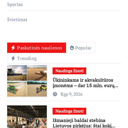
Sportas
Švietimas
Paskutinės naujienos
Popular
Trending
Naudinga žinoti
Ūkininkams ir akvakultūros
įmonėms – dar 15 mln. eurų
lengvatinėms paskoloms
Rgp 9, 2026
Naudinga žinoti
Išmanieji baldai stebina
Lietuvos pirkėjus: štai kokį