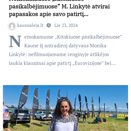
pasikalbėjimuose” M. Linkytė atvirai
papasakos apie savo patirtį
„Eurovizijose”
kaunoaleja.lt
Lie 23, 2024
N
emokamuose „Kitokiuose pasikalbėjimuose”
Kaune šį antradienį dalyvaus Monika
Linkytė: nefilmuojamame renginyje atlikėjos
laukia klausimai apie patirtį „Eurovizijose” bei…