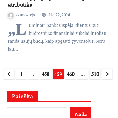
atributika
kaunoaleja.lt
Lie 22, 2024
„L
uminor” bankas įspėja klientus būti
budresnius: finansiniai sukčiai ir toliau
randa naujų būdų, kaip apgauti gyventojus. Nors
jau…
Įrašų
1
…
458
459
460
…
510
puslapiavimas
Paieška
Paieška