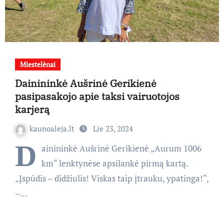
Miestelėnai
Dainininkė Aušrinė Gerikienė
pasipasakojo apie taksi vairuotojos
karjerą
kaunoaleja.lt
Lie 23, 2024
D
ainininkė Aušrinė Gerikienė „Aurum 1006
km“ lenktynėse apsilankė pirmą kartą.
„Įspūdis – didžiulis! Viskas taip įtrauku, ypatinga!“,
–…