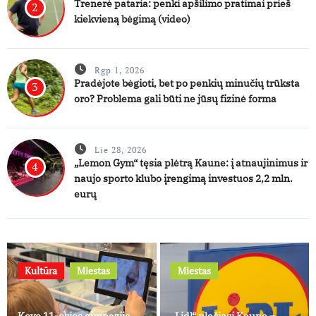
Trenerė pataria: penki apšilimo pratimai prieš
2
kiekvieną bėgimą (video)
Rgp 1, 2026
Pradėjote bėgioti, bet po penkių minučių trūksta
3
oro? Problema gali būti ne jūsų fizinė forma
Lie 28, 2026
„Lemon Gym“ tęsia plėtrą Kaune: į atnaujinimus ir
4
naujo sporto klubo įrengimą investuos 2,2 mln.
eurų
Kultūra
Miestas
Miestas