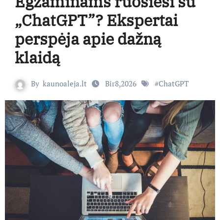
Egzaminams ruošiesi su
„ChatGPT”? Ekspertai
perspėja apie dažną
klaidą
By
kaunoaleja.lt
Bir8,2026
#
ChatGPT