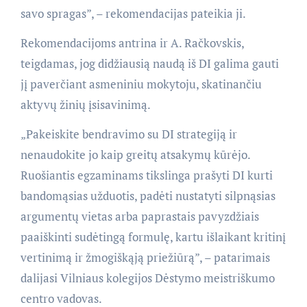
savo spragas”, – rekomendacijas pateikia ji.
Rekomendacijoms antrina ir A. Račkovskis,
teigdamas, jog didžiausią naudą iš DI galima gauti
jį paverčiant asmeniniu mokytoju, skatinančiu
aktyvų žinių įsisavinimą.
„Pakeiskite bendravimo su DI strategiją ir
nenaudokite jo kaip greitų atsakymų kūrėjo.
Ruošiantis egzaminams tikslinga prašyti DI kurti
bandomąsias užduotis, padėti nustatyti silpnąsias
argumentų vietas arba paprastais pavyzdžiais
paaiškinti sudėtingą formulę, kartu išlaikant kritinį
vertinimą ir žmogiškąją priežiūrą”, – patarimais
dalijasi Vilniaus kolegijos Dėstymo meistriškumo
centro vadovas.