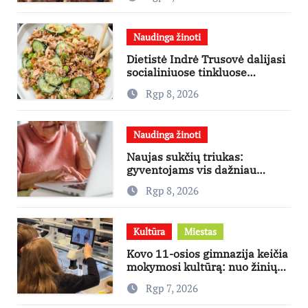
didžiausias finansines rizikas
Naudinga žinoti
Dietistė Indrė Trusovė dalijasi
socialiniuose tinkluose
išpopuliarėjusiu lašišos salotų
Rgp 8, 2026
receptu
Naudinga žinoti
Naujas sukčių triukas:
gyventojams vis dažniau
skambina per „Viber“
Rgp 8, 2026
Kultūra
Miestas
Kovo 11-osios gimnazija keičia
mokymosi kultūrą: nuo žinių
kaupimo – prie jų supratimo ir
Rgp 7, 2026
taikymo