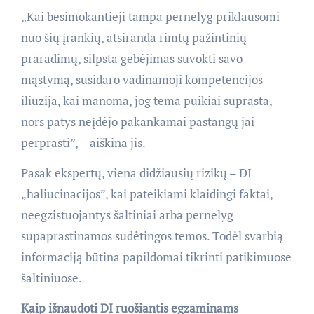
„Kai besimokantieji tampa pernelyg priklausomi
nuo šių įrankių, atsiranda rimtų pažintinių
praradimų, silpsta gebėjimas suvokti savo
mąstymą, susidaro vadinamoji kompetencijos
iliuzija, kai manoma, jog tema puikiai suprasta,
nors patys neįdėjo pakankamai pastangų jai
perprasti”, – aiškina jis.
Pasak ekspertų, viena didžiausių rizikų – DI
„haliucinacijos”, kai pateikiami klaidingi faktai,
neegzistuojantys šaltiniai arba pernelyg
supaprastinamos sudėtingos temos. Todėl svarbią
informaciją būtina papildomai tikrinti patikimuose
šaltiniuose.
Kaip išnaudoti DI ruošiantis egzaminams