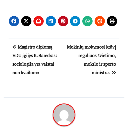
Navigacija
Magistro diplomą
Mokinių mokymosi krūvį
tarp
VDU įgijęs K. Bareckas:
reguliuos švietimo,
sociologija yra vaistai
mokslo ir sporto
įrašų
nuo kvailumo
ministras