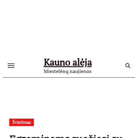
Skip
to
content
Kauno alėja
Miestelėnų naujienos
Švietimas