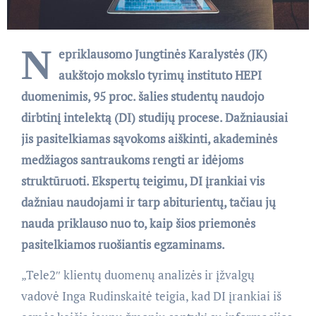
N
epriklausomo Jungtinės Karalystės (JK)
aukštojo mokslo tyrimų instituto HEPI
duomenimis, 95 proc. šalies studentų naudojo
dirbtinį intelektą (DI) studijų procese. Dažniausiai
jis pasitelkiamas sąvokoms aiškinti, akademinės
medžiagos santraukoms rengti ar idėjoms
struktūruoti. Ekspertų teigimu, DI įrankiai vis
dažniau naudojami ir tarp abiturientų, tačiau jų
nauda priklauso nuo to, kaip šios priemonės
pasitelkiamos ruošiantis egzaminams.
„Tele2″ klientų duomenų analizės ir įžvalgų
vadovė Inga Rudinskaitė teigia, kad DI įrankiai iš