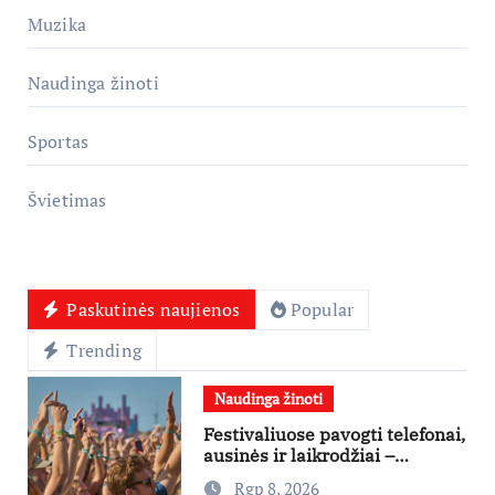
Muzika
Naudinga žinoti
Sportas
Švietimas
Paskutinės naujienos
Popular
Trending
Naudinga žinoti
Festivaliuose pavogti telefonai,
ausinės ir laikrodžiai –
ekspertai primena apie
Rgp 8, 2026