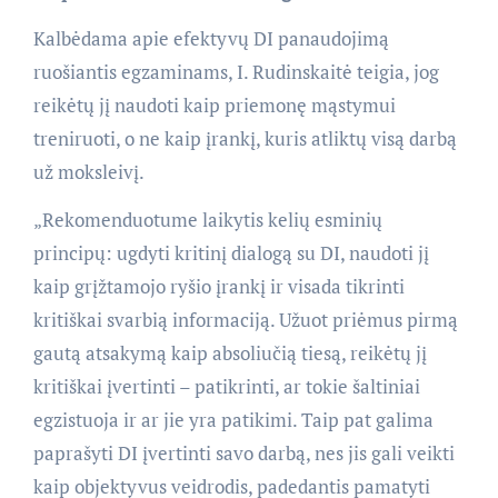
Kalbėdama apie efektyvų DI panaudojimą
ruošiantis egzaminams, I. Rudinskaitė teigia, jog
reikėtų jį naudoti kaip priemonę mąstymui
treniruoti, o ne kaip įrankį, kuris atliktų visą darbą
už moksleivį.
„Rekomenduotume laikytis kelių esminių
principų: ugdyti kritinį dialogą su DI, naudoti jį
kaip grįžtamojo ryšio įrankį ir visada tikrinti
kritiškai svarbią informaciją. Užuot priėmus pirmą
gautą atsakymą kaip absoliučią tiesą, reikėtų jį
kritiškai įvertinti – patikrinti, ar tokie šaltiniai
egzistuoja ir ar jie yra patikimi. Taip pat galima
paprašyti DI įvertinti savo darbą, nes jis gali veikti
kaip objektyvus veidrodis, padedantis pamatyti