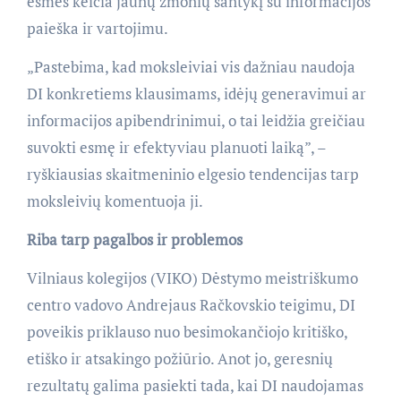
esmės keičia jaunų žmonių santykį su informacijos
paieška ir vartojimu.
„Pastebima, kad moksleiviai vis dažniau naudoja
DI konkretiems klausimams, idėjų generavimui ar
informacijos apibendrinimui, o tai leidžia greičiau
suvokti esmę ir efektyviau planuoti laiką”, –
ryškiausias skaitmeninio elgesio tendencijas tarp
moksleivių komentuoja ji.
Riba tarp pagalbos ir problemos
Vilniaus kolegijos (VIKO) Dėstymo meistriškumo
centro vadovo Andrejaus Račkovskio teigimu, DI
poveikis priklauso nuo besimokančiojo kritiško,
etiško ir atsakingo požiūrio. Anot jo, geresnių
rezultatų galima pasiekti tada, kai DI naudojamas