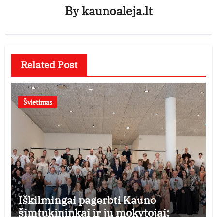
By
kaunoaleja.lt
Related Post
Švietimas
Iškilmingai pagerbti Kauno
šimtukininkai ir jų mokytojai: