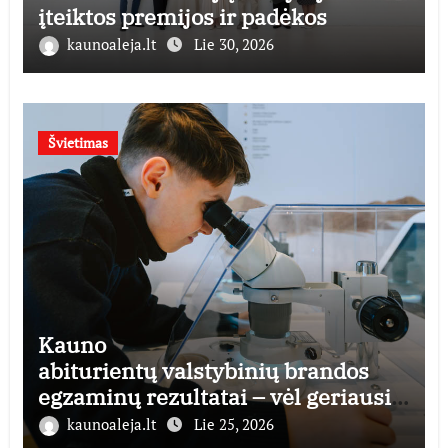
įteiktos premijos ir padėkos
kaunoaleja.lt
Lie 30, 2026
Švietimas
Kauno
abiturientų valstybinių brandos
egzaminų rezultatai – vėl geriausi
šalyje
kaunoaleja.lt
Lie 25, 2026