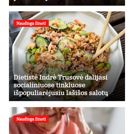
finansines rizikas
Naudinga žinoti
Dietistė Indrė Trusovė dalijasi
socialiniuose tinkluose
išpopuliarėjusiu lašišos salotų
receptu
Naudinga žinoti