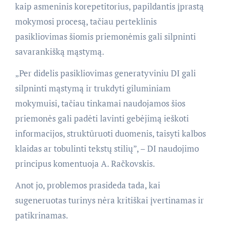
kaip asmeninis korepetitorius, papildantis įprastą
mokymosi procesą, tačiau perteklinis
pasikliovimas šiomis priemonėmis gali silpninti
savarankišką mąstymą.
„Per didelis pasikliovimas generatyviniu DI gali
silpninti mąstymą ir trukdyti giluminiam
mokymuisi, tačiau tinkamai naudojamos šios
priemonės gali padėti lavinti gebėjimą ieškoti
informacijos, struktūruoti duomenis, taisyti kalbos
klaidas ar tobulinti tekstų stilių”, – DI naudojimo
principus komentuoja A. Račkovskis.
Anot jo, problemos prasideda tada, kai
sugeneruotas turinys nėra kritiškai įvertinamas ir
patikrinamas.