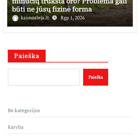
minučių trūksta oro? Problema gali
būti ne jūsų fizinė forma
kaunoaleja.lt
Rgp 1, 2026
Paieška
Paieška
Be kategorijos
Karyba