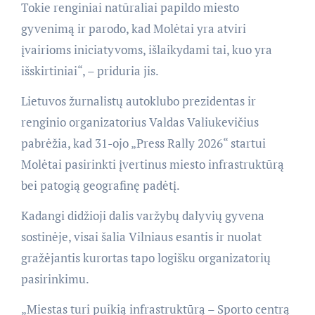
Tokie renginiai natūraliai papildo miesto
gyvenimą ir parodo, kad Molėtai yra atviri
įvairioms iniciatyvoms, išlaikydami tai, kuo yra
išskirtiniai“, – priduria jis.
Lietuvos žurnalistų autoklubo prezidentas ir
renginio organizatorius Valdas Valiukevičius
pabrėžia, kad 31-ojo „Press Rally 2026“ startui
Molėtai pasirinkti įvertinus miesto infrastruktūrą
bei patogią geografinę padėtį.
Kadangi didžioji dalis varžybų dalyvių gyvena
sostinėje, visai šalia Vilniaus esantis ir nuolat
gražėjantis kurortas tapo logišku organizatorių
pasirinkimu.
„Miestas turi puikią infrastruktūrą – Sporto centrą