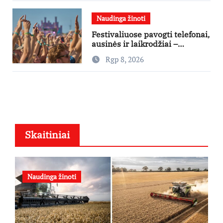
Naudinga žinoti
Festivaliuose pavogti telefonai,
ausinės ir laikrodžiai –
ekspertai primena apie
Rgp 8, 2026
didžiausias finansines rizikas
Skaitiniai
Naudinga žinoti