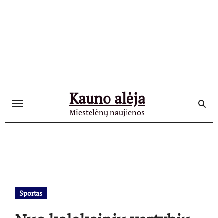
Skip
to
content
Kauno alėja
Miestelėnų naujienos
Sportas