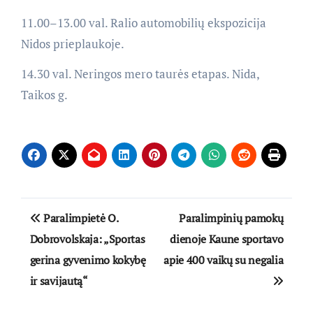
11.00–13.00 val. Ralio automobilių ekspozicija
Nidos prieplaukoje.
14.30 val. Neringos mero taurės etapas. Nida,
Taikos g.
Navigacija
Paralimpietė O.
Paralimpinių pamokų
tarp
Dobrovolskaja: „Sportas
dienoje Kaune sportavo
gerina gyvenimo kokybę
apie 400 vaikų su negalia
įrašų
ir savijautą“