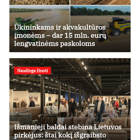
Ūkininkams ir akvakultūros
įmonėms – dar 15 mln. eurų
lengvatinėms paskoloms
Naudinga žinoti
Išmanieji baldai stebina Lietuvos
pirkėjus: štai kokį išgraibsto