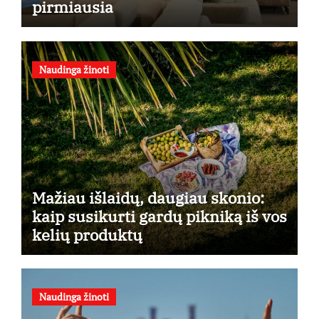
pirmiausia
Naudinga žinoti
Mažiau išlaidų, daugiau skonio:
kaip susikurti gardų pikniką iš vos
kelių produktų
Naudinga žinoti