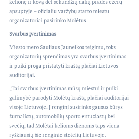
kelionę ir kovą dėl sekundžių dalių pradės ežerų
apsuptyje – oficialiu varžybų starto miestu
organizatoriai pasirinko Molėtus.
Svarbus įvertinimas
Miesto mero Sauliaus Jauneikos teigimu, toks
organizatorių sprendimas yra svarbus įvertinimas
ir puiki proga pristatyti kraštą plačiai Lietuvos
auditorijai.
„Tai svarbus įvertinimas mūsų miestui ir puiki
galimybė parodyti Molėtų kraštą plačiai auditorijai
visoje Lietuvoje. Į renginį susirinks gausus būrys
žurnalistų, automobilių sporto entuziastų bei
svečių, tad Molėtai kelioms dienoms taps viena
ryškiausių šio renginio stotelių Lietuvoje.