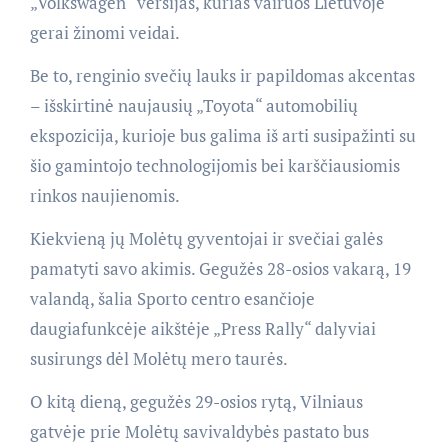
„Volkswagen“ versijas, kurias vairuos Lietuvoje
gerai žinomi veidai.
Be to, renginio svečių lauks ir papildomas akcentas
– išskirtinė naujausių „Toyota“ automobilių
ekspozicija, kurioje bus galima iš arti susipažinti su
šio gamintojo technologijomis bei karščiausiomis
rinkos naujienomis.
Kiekvieną jų Molėtų gyventojai ir svečiai galės
pamatyti savo akimis. Gegužės 28-osios vakarą, 19
valandą, šalia Sporto centro esančioje
daugiafunkcėje aikštėje „Press Rally“ dalyviai
susirungs dėl Molėtų mero taurės.
O kitą dieną, gegužės 29-osios rytą, Vilniaus
gatvėje prie Molėtų savivaldybės pastato bus