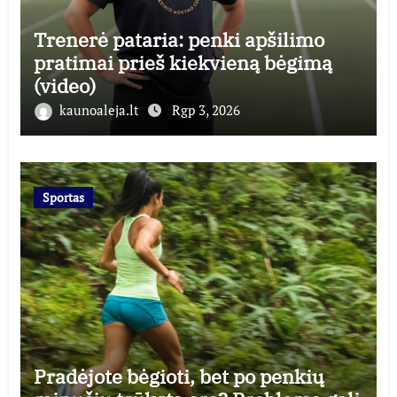
Trenerė pataria: penki apšilimo
pratimai prieš kiekvieną bėgimą
(video)
kaunoaleja.lt
Rgp 3, 2026
Sportas
Pradėjote bėgioti, bet po penkių