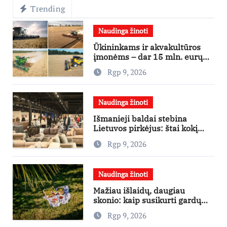
Trending
Naudinga žinoti
Ūkininkams ir akvakultūros
įmonėms – dar 15 mln. eurų
lengvatinėms paskoloms
Rgp 9, 2026
Naudinga žinoti
Išmanieji baldai stebina
Lietuvos pirkėjus: štai kokį
išgraibsto pirmiausia
Rgp 9, 2026
Naudinga žinoti
Mažiau išlaidų, daugiau
skonio: kaip susikurti gardų
pikniką iš vos kelių produktų
Rgp 9, 2026