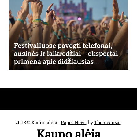
Festivaliuose pavogti telefonai,
ausinės ir laikrodžiai – ekspertai
primena apie didžiausias
finansines rizikas
2018© Kauno alėja
|
Paper News
by
Themeansar
.
Kauno alėja