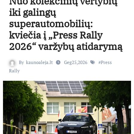
Nuo kolekcinių vertybių
iki galingų
superautomobilių:
kviečia į „Press Rally
2026“ varžybų atidarymą
By
kaunoaleja.lt
Geg25,2026
#
Press
Rally