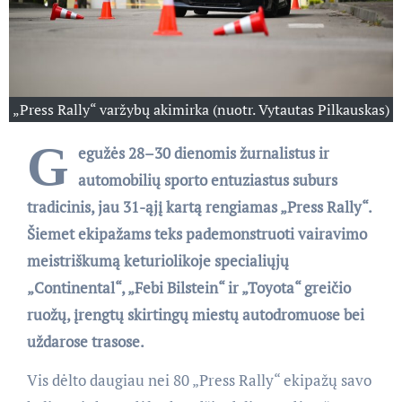
„Press Rally“ varžybų akimirka (nuotr. Vytautas Pilkauskas)
G
egužės 28–30 dienomis žurnalistus ir
automobilių sporto entuziastus suburs
tradicinis, jau 31-ąjį kartą rengiamas „Press Rally“.
Šiemet ekipažams teks pademonstruoti vairavimo
meistriškumą keturiolikoje specialiųjų
„Continental“, „Febi Bilstein“ ir „Toyota“ greičio
ruožų, įrengtų skirtingų miestų autodromuose bei
uždarose trasose.
Vis dėlto daugiau nei 80 „Press Rally“ ekipažų savo