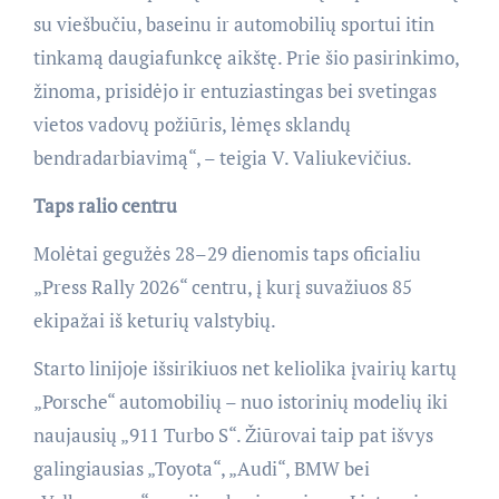
su viešbučiu, baseinu ir automobilių sportui itin
tinkamą daugiafunkcę aikštę. Prie šio pasirinkimo,
žinoma, prisidėjo ir entuziastingas bei svetingas
vietos vadovų požiūris, lėmęs sklandų
bendradarbiavimą“, – teigia V. Valiukevičius.
Taps ralio centru
Molėtai gegužės 28–29 dienomis taps oficialiu
„Press Rally 2026“ centru, į kurį suvažiuos 85
ekipažai iš keturių valstybių.
Starto linijoje išsirikiuos net keliolika įvairių kartų
„Porsche“ automobilių – nuo istorinių modelių iki
naujausių „911 Turbo S“. Žiūrovai taip pat išvys
galingiausias „Toyota“, „Audi“, BMW bei