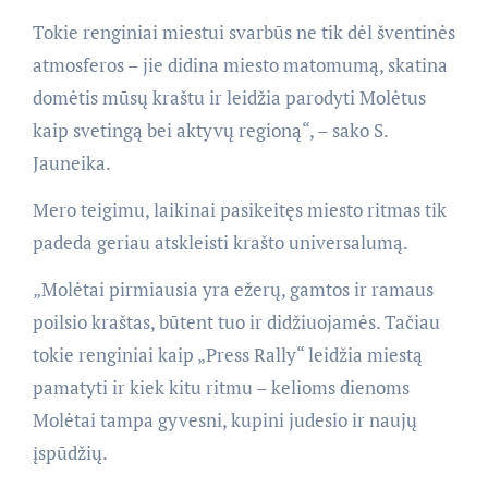
Tokie renginiai miestui svarbūs ne tik dėl šventinės
atmosferos – jie didina miesto matomumą, skatina
domėtis mūsų kraštu ir leidžia parodyti Molėtus
kaip svetingą bei aktyvų regioną“, – sako S.
Jauneika.
Mero teigimu, laikinai pasikeitęs miesto ritmas tik
padeda geriau atskleisti krašto universalumą.
„Molėtai pirmiausia yra ežerų, gamtos ir ramaus
poilsio kraštas, būtent tuo ir didžiuojamės. Tačiau
tokie renginiai kaip „Press Rally“ leidžia miestą
pamatyti ir kiek kitu ritmu – kelioms dienoms
Molėtai tampa gyvesni, kupini judesio ir naujų
įspūdžių.