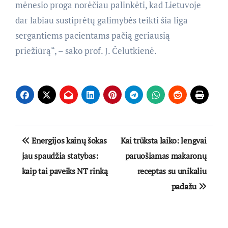
mėnesio proga norėčiau palinkėti, kad Lietuvoje
dar labiau sustiprėtų galimybės teikti šia liga
sergantiems pacientams pačią geriausią
priežiūrą“, – sako prof. J. Čelutkienė.
Navigacija
Energijos kainų šokas
Kai trūksta laiko: lengvai
tarp
jau spaudžia statybas:
paruošiamas makaronų
kaip tai paveiks NT rinką
receptas su unikaliu
įrašų
padažu