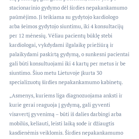
stacionarinio gydymo dėl širdies nepakankamumo
paūmėjimo. Ji teikiama su gydytojo kardiologo
arba šeimos gydytojo siuntimu, iki 4 konsultacijų
per 12 mėnesių. Vėliau pacientų būklę stebi
kardiologai, vykdydami ilgalaikę priežiūrą ir
palaikydami paskirtą gydymą, o sunkesni pacientai
gali būti konsultuojami iki 4 kartų per metus ir be
siuntimo. Šiuo metu Lietuvoje įkurta 30
specializuotų širdies nepakankamumo kabinetų.
„Asmenys, kuriems liga diagnozuojama anksti ir
kurie gerai reaguoja į gydymą, gali gyventi
visavertį gyvenimą – būti iš dalies darbingi arba
mobilūs, keliauti, leisti laiką sode ir džiaugtis
kasdienėmis veiklomis. Širdies nepakankamumo