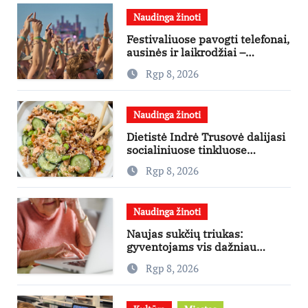
Naudinga žinoti
Festivaliuose pavogti telefonai,
ausinės ir laikrodžiai –
ekspertai primena apie
Rgp 8, 2026
didžiausias finansines rizikas
Naudinga žinoti
Dietistė Indrė Trusovė dalijasi
socialiniuose tinkluose
išpopuliarėjusiu lašišos salotų
Rgp 8, 2026
receptu
Naudinga žinoti
Naujas sukčių triukas:
gyventojams vis dažniau
skambina per „Viber“
Rgp 8, 2026