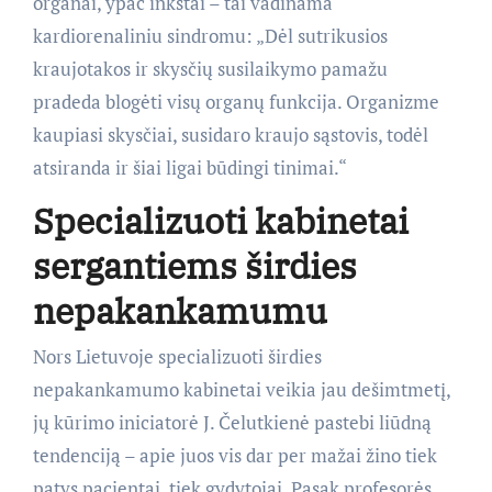
organai, ypač inkstai – tai vadinama
kardiorenaliniu sindromu: „Dėl sutrikusios
kraujotakos ir skysčių susilaikymo pamažu
pradeda blogėti visų organų funkcija. Organizme
kaupiasi skysčiai, susidaro kraujo sąstovis, todėl
atsiranda ir šiai ligai būdingi tinimai.“
Specializuoti kabinetai
sergantiems širdies
nepakankamumu
Nors Lietuvoje specializuoti širdies
nepakankamumo kabinetai veikia jau dešimtmetį,
jų kūrimo iniciatorė J. Čelutkienė pastebi liūdną
tendenciją – apie juos vis dar per mažai žino tiek
patys pacientai, tiek gydytojai. Pasak profesorės,