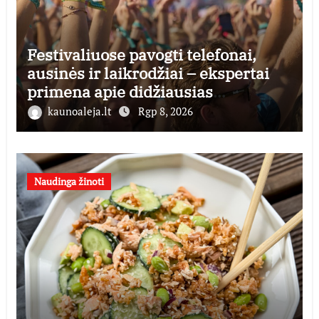
Festivaliuose pavogti telefonai,
ausinės ir laikrodžiai – ekspertai
primena apie didžiausias
finansines rizikas
kaunoaleja.lt
Rgp 8, 2026
Naudinga žinoti