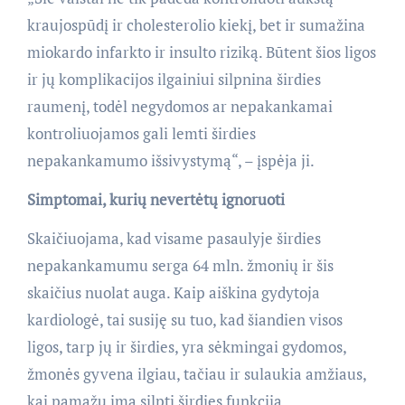
kraujospūdį ir cholesterolio kiekį, bet ir sumažina
miokardo infarkto ir insulto riziką. Būtent šios ligos
ir jų komplikacijos ilgainiui silpnina širdies
raumenį, todėl negydomos ar nepakankamai
kontroliuojamos gali lemti širdies
nepakankamumo išsivystymą“, – įspėja ji.
Simptomai, kurių nevertėtų ignoruoti
Skaičiuojama, kad visame pasaulyje širdies
nepakankamumu serga 64 mln. žmonių ir šis
skaičius nuolat auga. Kaip aiškina gydytoja
kardiologė, tai susiję su tuo, kad šiandien visos
ligos, tarp jų ir širdies, yra sėkmingai gydomos,
žmonės gyvena ilgiau, tačiau ir sulaukia amžiaus,
kai pamažu ima silpti širdies funkcija.