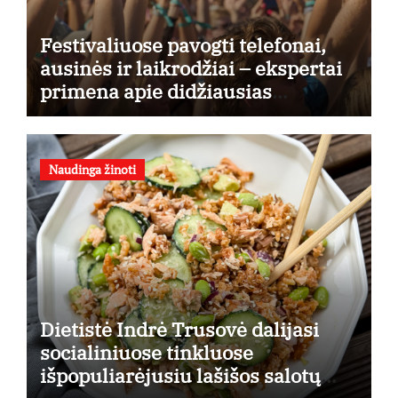
Festivaliuose pavogti telefonai,
ausinės ir laikrodžiai – ekspertai
primena apie didžiausias
finansines rizikas
Naudinga žinoti
Dietistė Indrė Trusovė dalijasi
socialiniuose tinkluose
išpopuliarėjusiu lašišos salotų