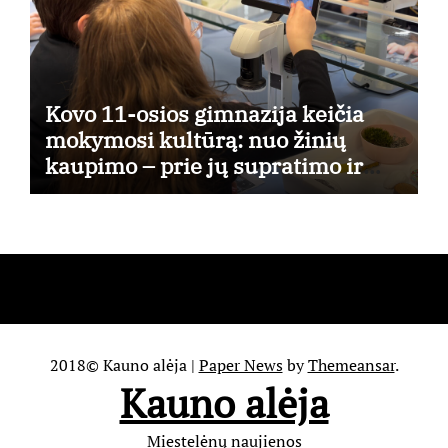
Kovo 11-osios gimnazija keičia
mokymosi kultūrą: nuo žinių
kaupimo – prie jų supratimo ir
taikymo
2018© Kauno alėja
|
Paper News
by
Themeansar
.
Kauno alėja
Miestelėnų naujienos