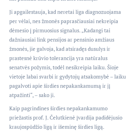
Ji apgailestauja, kad neretai liga diagnozuojama
per vėlai, nes žmonės paprasčiausiai nekreipia
dėmesio į pirmuosius signalus. „Kadangi tai
dažniausiai link pensijos ar pensinio amžiaus
žmonės, jie galvoja, kad atsiradęs dusulys ir
prastesnė krūvio tolerancija yra natūralus
senatvės požymis, todėl nesikreipia laiku. Šioje
vietoje labai svarbi ir gydytojų atsakomybė – laiku
pagalvoti apie širdies nepakankamumą ir jį
atpažinti“, – sako ji.
Kaip pagrindines širdies nepakankamumo
priežastis prof. J. Čelutkienė įvardija padidėjusio
kraujospūdžio ligą ir išeminę širdies ligą.