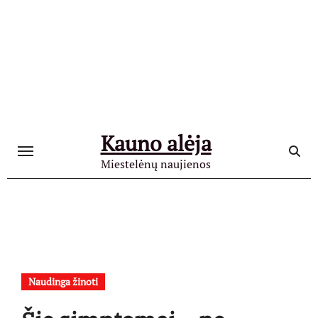
Skip
to
content
Kauno alėja
Miestelėnų naujienos
Naudinga žinoti