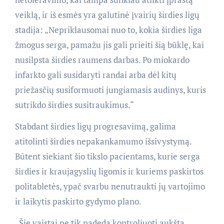
veiklą, ir iš esmės yra galutinė įvairių širdies ligų
stadija: „Nepriklausomai nuo to, kokia širdies liga
žmogus serga, pamažu jis gali prieiti šią būklę, kai
nusilpsta širdies raumens darbas. Po miokardo
infarkto gali susidaryti randai arba dėl kitų
priežasčių susiformuoti jungiamasis audinys, kuris
sutrikdo širdies susitraukimus.“
Stabdant širdies ligų progresavimą, galima
atitolinti širdies nepakankamumo išsivystymą.
Būtent siekiant šio tikslo pacientams, kurie serga
širdies ir kraujagyslių ligomis ir kuriems paskirtos
politabletės, ypač svarbu nenutraukti jų vartojimo
ir laikytis paskirto gydymo plano.
„Šie vaistai ne tik padeda kontroliuoti aukštą