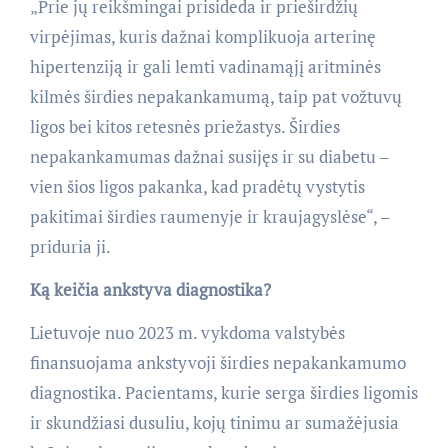
„Prie jų reikšmingai prisideda ir prieširdžių
virpėjimas, kuris dažnai komplikuoja arterinę
hipertenziją ir gali lemti vadinamąjį aritminės
kilmės širdies nepakankamumą, taip pat vožtuvų
ligos bei kitos retesnės priežastys. Širdies
nepakankamumas dažnai susijęs ir su diabetu –
vien šios ligos pakanka, kad pradėtų vystytis
pakitimai širdies raumenyje ir kraujagyslėse“, –
priduria ji.
Ką keičia ankstyva diagnostika?
Lietuvoje nuo 2023 m. vykdoma valstybės
finansuojama ankstyvoji širdies nepakankamumo
diagnostika. Pacientams, kurie serga širdies ligomis
ir skundžiasi dusuliu, kojų tinimu ar sumažėjusia