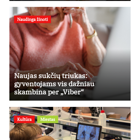
receptu
Naudinga žinoti
Naujas sukčių triukas:
gyventojams vis dažniau
skambina per „Viber“
Kultūra
Miestas