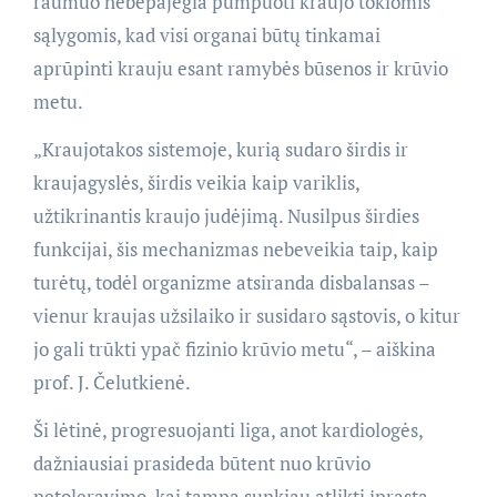
raumuo nebepajėgia pumpuoti kraujo tokiomis
sąlygomis, kad visi organai būtų tinkamai
aprūpinti krauju esant ramybės būsenos ir krūvio
metu.
„Kraujotakos sistemoje, kurią sudaro širdis ir
kraujagyslės, širdis veikia kaip variklis,
užtikrinantis kraujo judėjimą. Nusilpus širdies
funkcijai, šis mechanizmas nebeveikia taip, kaip
turėtų, todėl organizme atsiranda disbalansas –
vienur kraujas užsilaiko ir susidaro sąstovis, o kitur
jo gali trūkti ypač fizinio krūvio metu“, – aiškina
prof. J. Čelutkienė.
Ši lėtinė, progresuojanti liga, anot kardiologės,
dažniausiai prasideda būtent nuo krūvio
netoleravimo, kai tampa sunkiau atlikti įprastą