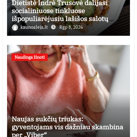
Dietistė Indrė Trusovė dalijasi
socialiniuose tinkluose
išpopuliarėjusiu lašišos salotų
receptu
kaunoaleja.lt
Rgp 8, 2026
Naudinga žinoti
Naujas sukčių triukas:
gyventojams vis dažniau skambina
per „Viber“