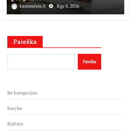
kaunoaleja.lt
Rgp 8, 2026
Paieška
Paieška
Be kategorijos
Karyba
Kultūra