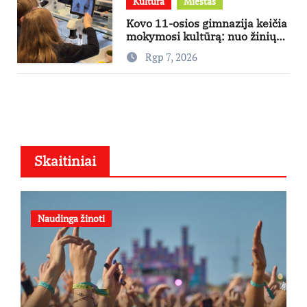
Kultūra
Miestas
Kovo 11-osios gimnazija keičia
mokymosi kultūrą: nuo žinių
kaupimo – prie jų supratimo ir
Rgp 7, 2026
taikymo
Skaitiniai
Naudinga žinoti