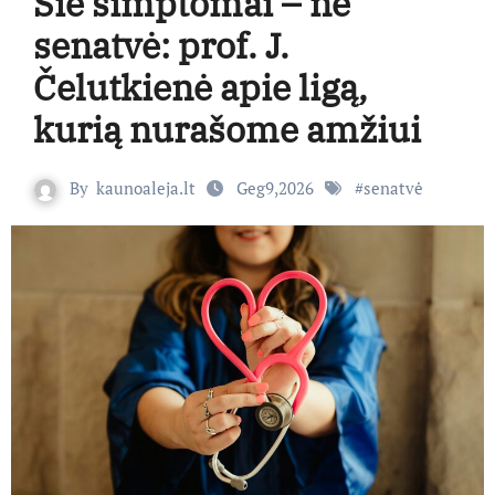
Šie simptomai – ne
senatvė: prof. J.
Čelutkienė apie ligą,
kurią nurašome amžiui
By
kaunoaleja.lt
Geg9,2026
#
senatvė