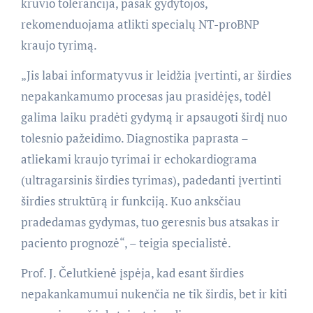
krūvio tolerancija, pasak gydytojos,
rekomenduojama atlikti specialų NT-proBNP
kraujo tyrimą.
„Jis labai informatyvus ir leidžia įvertinti, ar širdies
nepakankamumo procesas jau prasidėjęs, todėl
galima laiku pradėti gydymą ir apsaugoti širdį nuo
tolesnio pažeidimo. Diagnostika paprasta –
atliekami kraujo tyrimai ir echokardiograma
(ultragarsinis širdies tyrimas), padedanti įvertinti
širdies struktūrą ir funkciją. Kuo anksčiau
pradedamas gydymas, tuo geresnis bus atsakas ir
paciento prognozė“, – teigia specialistė.
Prof. J. Čelutkienė įspėja, kad esant širdies
nepakankamumui nukenčia ne tik širdis, bet ir kiti