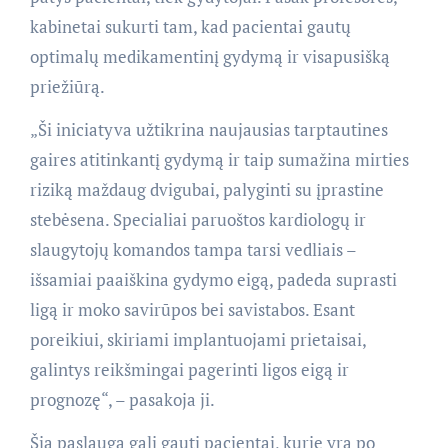
kabinetai sukurti tam, kad pacientai gautų
optimalų medikamentinį gydymą ir visapusišką
priežiūrą.
„Ši iniciatyva užtikrina naujausias tarptautines
gaires atitinkantį gydymą ir taip sumažina mirties
riziką maždaug dvigubai, palyginti su įprastine
stebėsena. Specialiai paruoštos kardiologų ir
slaugytojų komandos tampa tarsi vedliais –
išsamiai paaiškina gydymo eigą, padeda suprasti
ligą ir moko savirūpos bei savistabos. Esant
poreikiui, skiriami implantuojami prietaisai,
galintys reikšmingai pagerinti ligos eigą ir
prognozę“, – pasakoja ji.
Šią paslaugą gali gauti pacientai, kurie yra po