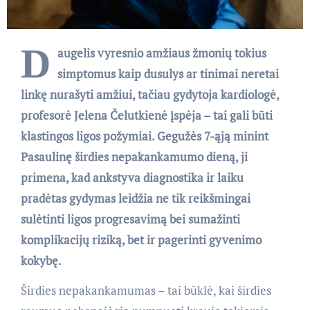
D
augelis vyresnio amžiaus žmonių tokius
simptomus kaip dusulys ar tinimai neretai
linkę nurašyti amžiui, tačiau gydytoja kardiologė,
profesorė Jelena Čelutkienė įspėja – tai gali būti
klastingos ligos požymiai. Gegužės 7-ąją minint
Pasaulinę širdies nepakankamumo dieną, ji
primena, kad ankstyva diagnostika ir laiku
pradėtas gydymas leidžia ne tik reikšmingai
sulėtinti ligos progresavimą bei sumažinti
komplikacijų riziką, bet ir pagerinti gyvenimo
kokybę.
Širdies nepakankamumas – tai būklė, kai širdies