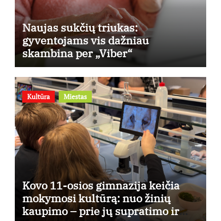
Naujas sukčių triukas:
gyventojams vis dažniau
skambina per „Viber“
Kultūra
Miestas
Kovo 11-osios gimnazija keičia
mokymosi kultūrą: nuo žinių
kaupimo – prie jų supratimo ir