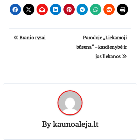
Navigacija
Branio ryzai
Parodoje „Liekamoji
tarp
būsena“ – kasdienybė ir
jos liekanos
įrašų
By
kaunoaleja.lt