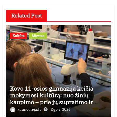
Related Post
Kultūra
Miestas
Kovo 11-osios gimnazija keičia
mokymosi kultūrą: nuo žinių
kaupimo – prie jų supratimo ir
taikymo
kaunoaleja.lt
Rgp 7, 2026