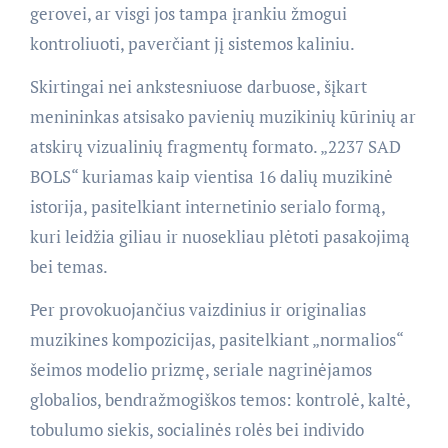
gerovei, ar visgi jos tampa įrankiu žmogui
kontroliuoti, paverčiant jį sistemos kaliniu.
Skirtingai nei ankstesniuose darbuose, šįkart
menininkas atsisako pavienių muzikinių kūrinių ar
atskirų vizualinių fragmentų formato. „2237 SAD
BOLS“ kuriamas kaip vientisa 16 dalių muzikinė
istorija, pasitelkiant internetinio serialo formą,
kuri leidžia giliau ir nuosekliau plėtoti pasakojimą
bei temas.
Per provokuojančius vaizdinius ir originalias
muzikines kompozicijas, pasitelkiant „normalios“
šeimos modelio prizmę, seriale nagrinėjamos
globalios, bendražmogiškos temos: kontrolė, kaltė,
tobulumo siekis, socialinės rolės bei individo