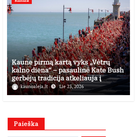
Kultūra
Kaune pirmą kartą vyks „Vėtrų
kalno diena“ – pasaulinė Kate Bush
gerbėjų tradicija atkeliauja į
Lietuvą
kaunoaleja.lt
Lie 23, 2026
Paieška