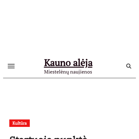
Skip
to
content
Kauno alėja
Miestelėnų naujienos
Kultūra