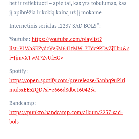
bet ir reflektuoti – apie tai, kas yra tobulumas, kas
jį apibrėžia ir kokią kainą už jį mokame.
Internetinis serialas „2237 SAD BOLS“:
Youtube:
https://youtube.com/playlist?
list=PLWaSEZydcVy5M64LtMW_7Tdc9PDvZjTbu&s
i=JjmvXTwM7ZvUfHGv
Spotify:
https://open.spotify.com/prerelease/5anhq9uPlri
mulsxEEs2QD?si=e666d8dbc160425a
Bandcamp:
https://punkto.bandcamp.com/album/2237-sad-
bols