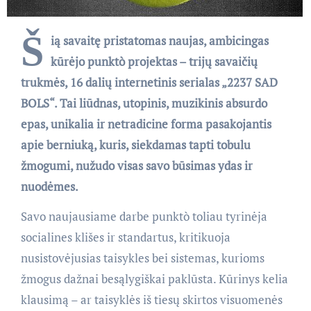
Š
ią savaitę pristatomas naujas, ambicingas
kūrėjo punktò projektas – trijų savaičių
trukmės, 16 dalių internetinis serialas „2237 SAD
BOLS“. Tai liūdnas, utopinis, muzikinis absurdo
epas, unikalia ir netradicine forma pasakojantis
apie berniuką, kuris, siekdamas tapti tobulu
žmogumi, nužudo visas savo būsimas ydas ir
nuodėmes.
Savo naujausiame darbe punktò toliau tyrinėja
socialines klišes ir standartus, kritikuoja
nusistovėjusias taisykles bei sistemas, kurioms
žmogus dažnai besąlygiškai paklūsta. Kūrinys kelia
klausimą – ar taisyklės iš tiesų skirtos visuomenės