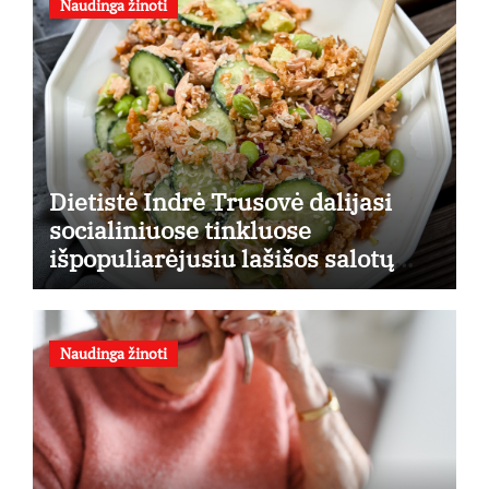
Naudinga žinoti
Dietistė Indrė Trusovė dalijasi
socialiniuose tinkluose
išpopuliarėjusiu lašišos salotų
receptu
Naudinga žinoti