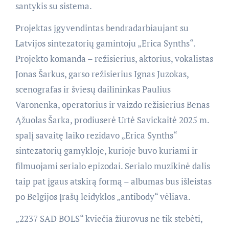
santykis su sistema.
Projektas įgyvendintas bendradarbiaujant su
Latvijos sintezatorių gamintoju „Erica Synths“.
Projekto komanda – režisierius, aktorius, vokalistas
Jonas Šarkus, garso režisierius Ignas Juzokas,
scenografas ir šviesų dailininkas Paulius
Varonenka, operatorius ir vaizdo režisierius Benas
Ąžuolas Šarka, prodiuserė Urtė Savickaitė 2025 m.
spalį savaitę laiko rezidavo „Erica Synths“
sintezatorių gamykloje, kurioje buvo kuriami ir
filmuojami serialo epizodai. Serialo muzikinė dalis
taip pat įgaus atskirą formą – albumas bus išleistas
po Belgijos įrašų leidyklos „antibody“ vėliava.
„2237 SAD BOLS“ kviečia žiūrovus ne tik stebėti,