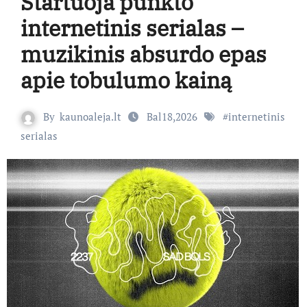
Startuoja punktò
internetinis serialas –
muzikinis absurdo epas
apie tobulumo kainą
By
kaunoaleja.lt
Bal18,2026
#
internetinis
serialas