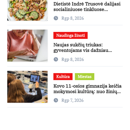
Dietistė Indrė Trusovė dalijasi
socialiniuose tinkluose
išpopuliarėjusiu lašišos salotų
Rgp 8, 2026
receptu
Naudinga žinoti
Naujas sukčių triukas:
gyventojams vis dažniau
skambina per „Viber“
Rgp 8, 2026
Kultūra
Miestas
Kovo 11-osios gimnazija keičia
mokymosi kultūrą: nuo žinių
kaupimo – prie jų supratimo ir
Rgp 7, 2026
taikymo