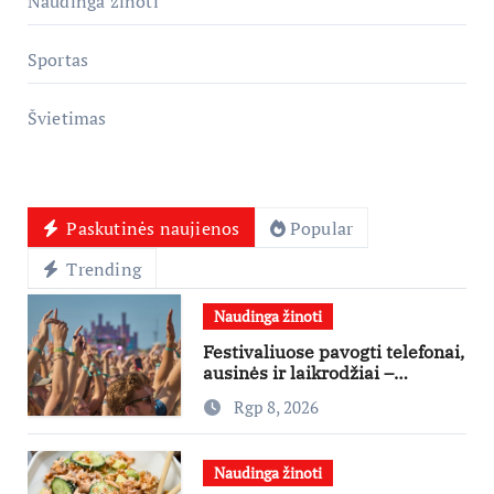
Naudinga žinoti
Sportas
Švietimas
Paskutinės naujienos
Popular
Trending
Naudinga žinoti
Festivaliuose pavogti telefonai,
ausinės ir laikrodžiai –
ekspertai primena apie
Rgp 8, 2026
didžiausias finansines rizikas
Naudinga žinoti