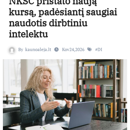
NKSC pristato naują
kursą, padėsiantį saugiai
naudotis dirbtiniu
intelektu
By
kaunoaleja.lt
Kov24,2026
#
DI