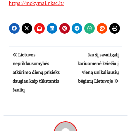
https://mokymai.nksc.lt/
Navigacija
Lietuvos
Jau šį savaitgalį
tarp
nepriklausomybės
kariuomenė kviečia į
atkūrimo dieną prisieks
vieną unikaliausių
įrašų
daugiau kaip tūkstantis
bėgimų Lietuvoje
šaulių