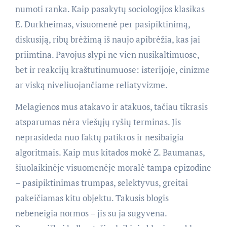
numoti ranka. Kaip pasakytų sociologijos klasikas
E. Durkheimas, visuomenė per pasipiktinimą,
diskusiją, ribų brėžimą iš naujo apibrėžia, kas jai
priimtina. Pavojus slypi ne vien nusikaltimuose,
bet ir reakcijų kraštutinumuose: isterijoje, cinizme
ar viską niveliuojančiame reliatyvizme.
Melagienos mus atakavo ir atakuos, tačiau tikrasis
atsparumas nėra viešųjų ryšių terminas. Jis
neprasideda nuo faktų patikros ir nesibaigia
algoritmais. Kaip mus kitados mokė Z. Baumanas,
šiuolaikinėje visuomenėje moralė tampa epizodine
– pasipiktinimas trumpas, selektyvus, greitai
pakeičiamas kitu objektu. Takusis blogis
nebeneigia normos – jis su ja sugyvena.