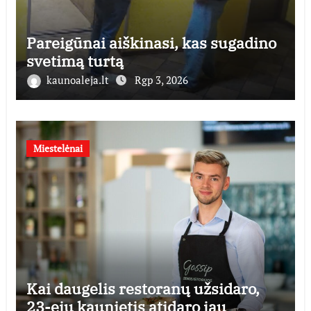
Pareigūnai aiškinasi, kas sugadino
svetimą turtą
kaunoaleja.lt
Rgp 3, 2026
Miestelėnai
Kai daugelis restoranų užsidaro,
23-ejų kaunietis atidaro jau