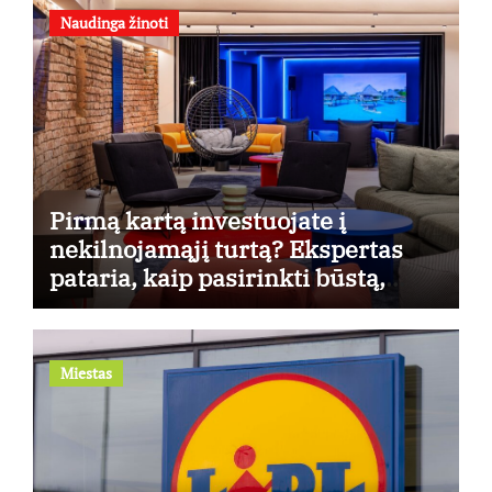
Naudinga žinoti
Pirmą kartą investuojate į
nekilnojamąjį turtą? Ekspertas
pataria, kaip pasirinkti būstą,
kuris generuos grąžą
Miestas