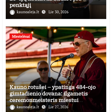
penktąjį
kaunoaleja.lt
Lie 30, 2026
Miestelėnai
Kauno rotušei – ypatinga 484-ojo
gimtadienio dovana: ilgametis
ceremonmeisteris miestui
perduoda dešimtmečius kauptą
kaunoaleja.lt
Lie 27, 2026