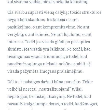
kol sistema veikia, niekas nekelia klausimų.
Čia svarbu suprasti vieną dalyką: tokios struktūros
negali būti skaidrios. Jos laikosi ne ant
pasitikėjimo, o ant kompromitavimo. Ne ant
vertybių, o ant baimės. Ne ant lojalumo, o ant
interesų. Todėl jos visada glūdi po paslapties
skraiste. Jos visada yra laikinos. Ne todėl, kad
teisingumas visada triumfuoja, o todėl, kad
nuodėmės sąjunga niekada nebūna stabili – ji
visada pažymėta žmogaus pralaimėjimu.
Dėl to ir pabaigos dažnai būna panašios. Tokie
veikėjai neretai „neutralizuojami“ tyliai,
nepatogiai, be aiškių atsakymų. Ne todėl, kad
pasaulis staiga tampa doras, o todėl, kad žmogus,