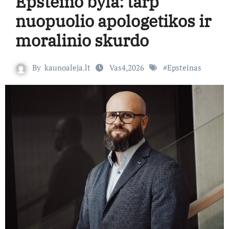
Epsteino byla: tarp
nuopuolio apologetikos ir
moralinio skurdo
By
kaunoaleja.lt
Vas4,2026
#
Epsteinas