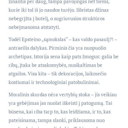
žinantis per daug, tampa pavojingas net tiems,
kurie iki tol iš jo naudos turėjo. Išleistas džinas
nebegrįžta į butelį, o sugriuvusios struktūros
nebeįmanoma atstatyti.
Todėl Epsteino „sąmokslas“ – kas valdo pasaulį?! –
antraeilis dalykas. Pirminis čia yra nuopuolio
archetipas. Istorija sena kaip pats žmogus: galia be
ribų, įtaka be atsakomybės, nusikaltimas be
atgailos. Visa kita – tik dekoracijos, laikmečio
kostiumai ir technologiniai patobulinimai.
Moralinis skurdas nėra vertybių stoka – jis veikiau
yra gebėjimas jas nuolat iškeisti į patogumą. Tai
būsena, kai riba tarp to, kas leidžiama, ir to, kas
pateisinama, tampa slanki, priklausoma nuo