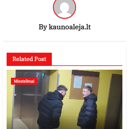
By
kaunoaleja.lt
Related Post
Miestelėnai