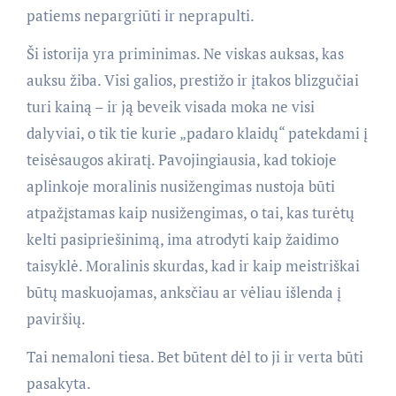
patiems nepargriūti ir neprapulti.
Ši istorija yra priminimas. Ne viskas auksas, kas
auksu žiba. Visi galios, prestižo ir įtakos blizgučiai
turi kainą – ir ją beveik visada moka ne visi
dalyviai, o tik tie kurie „padaro klaidų“ patekdami į
teisėsaugos akiratį. Pavojingiausia, kad tokioje
aplinkoje moralinis nusižengimas nustoja būti
atpažįstamas kaip nusižengimas, o tai, kas turėtų
kelti pasipriešinimą, ima atrodyti kaip žaidimo
taisyklė. Moralinis skurdas, kad ir kaip meistriškai
būtų maskuojamas, anksčiau ar vėliau išlenda į
paviršių.
Tai nemaloni tiesa. Bet būtent dėl to ji ir verta būti
pasakyta.