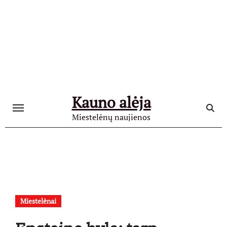
Skip
to
content
Kauno alėja
Miestelėnų naujienos
Miestelėnai