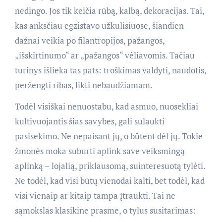
nedingo. Jos tik keičia rūbą, kalbą, dekoracijas. Tai,
kas anksčiau egzistavo užkulisiuose, šiandien
dažnai veikia po filantropijos, pažangos,
„išskirtinumo“ ar „pažangos“ vėliavomis. Tačiau
turinys išlieka tas pats: troškimas valdyti, naudotis,
peržengti ribas, likti nebaudžiamam.
Todėl visiškai nenuostabu, kad asmuo, nuosekliai
kultivuojantis šias savybes, gali sulaukti
pasisekimo. Ne nepaisant jų, o būtent dėl jų. Tokie
žmonės moka suburti aplink save veiksmingą
aplinką – lojalią, priklausomą, suinteresuotą tylėti.
Ne todėl, kad visi būtų vienodai kalti, bet todėl, kad
visi vienaip ar kitaip tampa įtraukti. Tai ne
sąmokslas klasikine prasme, o tylus susitarimas: