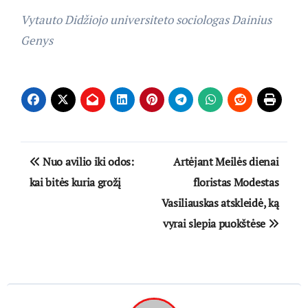
Vytauto Didžiojo universiteto sociologas Dainius
Genys
Navigacija
Nuo avilio iki odos:
Artėjant Meilės dienai
tarp
kai bitės kuria grožį
floristas Modestas
Vasiliauskas atskleidė, ką
įrašų
vyrai slepia puokštėse