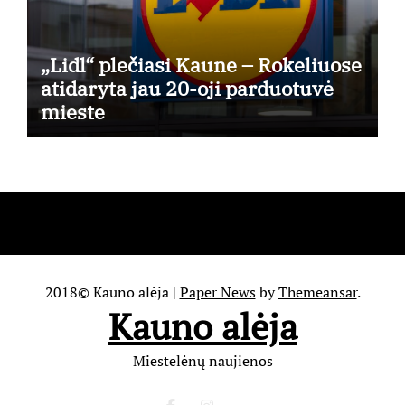
„Lidl“ plečiasi Kaune – Rokeliuose
atidaryta jau 20-oji parduotuvė
mieste
2018© Kauno alėja
|
Paper News
by
Themeansar
.
Kauno alėja
Miestelėnų naujienos