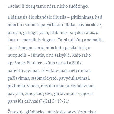
Tačiau iš tiesų tame nėra nieko sudėtingo.
Didžiausia šio skandalo iliuzija – įsitikinimas, kad
mus turi stebinti patys faktai: įtaka, buvusi šlovė,
pinigai, galingi ryšiai, ištikimas palydos ratas, o
kartu – moralinis dugnas. Tarsi tai būtų anomalija.
Tarsi žmogaus prigimtis būtų pasikeitusi, o
nuopuolis – išimtis, o ne taisyklė. Kaip sako
apaštalas Paulius: „kūno darbai aiškūs:
paleistuvavimas, ištvirkavimas, netyrumas,
gašlavimas, stabmeldystė, pavyduliavimai,
piktumai, vaidai, nesutarimai, susiskaldymai,
pavydai, žmogžudystės, girtavimai, orgijos ir
panašūs dalykais“ (Gal 5: 19-21).
Žmoguje glūdinčios tamsiosios savybės niekur