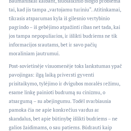
Baumaniškai kalbant, šiuolaikinio blogio problema
tai, kad jis tampa „vartojamu turiniu“. Atitinkamai,
tikrasis atsparumas kyla iš gilesnio vertybinio
pagrindo – iš gebėjimo atpažinti ribas net tada, kai
jos tampa nepopuliarios, ir išlikti budriems ne tik
informacijos srautams, bet ir savo pačių
moraliniam jautrumui.
Post-sovietinėje visuomenėje toks lankstumas ypač
pavojingas: ilgą laiką priversti gyventi
prisitaikymo, tylėjimo ir dvigubos moralės režimu,
esame linkę painioti budrumą su cinizmu, o
atsargumą – su abejingumu. Todėl svarbiausia
pamoka čia ne apie konkrečius vardus ar
skandalus, bet apie būtinybę išlikti budriems – ne
galios žaidimams, o sau patiems. Būdrauti kaip