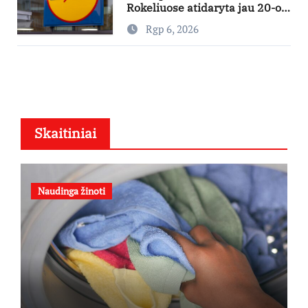
Rokeliuose atidaryta jau 20-oji
parduotuvė mieste
Rgp 6, 2026
Skaitiniai
Naudinga žinoti