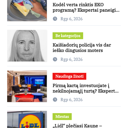
Kodėl verta rinktis EKO
programą? Ekspertai paneigia
dažniausius mitus
Rgp 6, 2026
Be kategorijos
Kaišiadorių policija vis dar
ieško dingusios moters
Rgp 6, 2026
Naudinga žinoti
Pirmą kartą investuojate į
nekilnojamąjį turtą? Ekspertas
pataria, kaip pasirinkti būstą,
Rgp 6, 2026
kuris generuos grąžą
Miestas
„Lidl“ plečiasi Kaune –