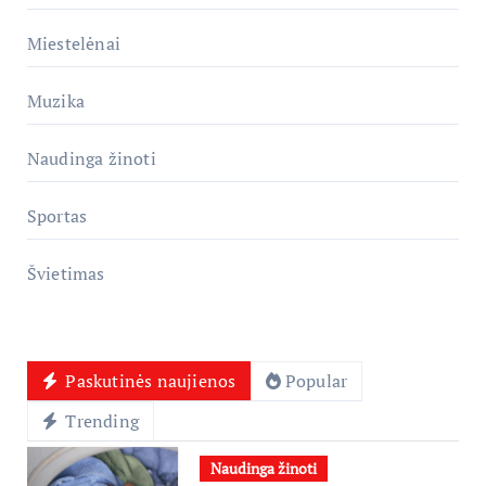
Miestelėnai
Muzika
Naudinga žinoti
Sportas
Švietimas
Paskutinės naujienos
Popular
Trending
Naudinga žinoti