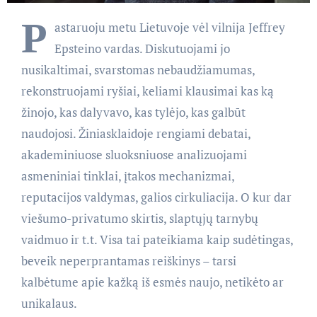
P
astaruoju metu Lietuvoje vėl vilnija Jeffrey
Epsteino vardas. Diskutuojami jo
nusikaltimai, svarstomas nebaudžiamumas,
rekonstruojami ryšiai, keliami klausimai kas ką
žinojo, kas dalyvavo, kas tylėjo, kas galbūt
naudojosi. Žiniasklaidoje rengiami debatai,
akademiniuose sluoksniuose analizuojami
asmeniniai tinklai, įtakos mechanizmai,
reputacijos valdymas, galios cirkuliacija. O kur dar
viešumo-privatumo skirtis, slaptųjų tarnybų
vaidmuo ir t.t. Visa tai pateikiama kaip sudėtingas,
beveik neperprantamas reiškinys – tarsi
kalbėtume apie kažką iš esmės naujo, netikėto ar
unikalaus.