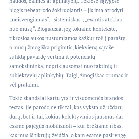
naudos, baimės ar aplinkybių. Tokiose sąlygose
blogis nebeatrodo šokiruojantis – jis ima atrodyti
„neišvengiamas“, „sistemiškas“, „esantis atokiau
nuo mūsų“. Blogiausia, jog tokiame kontekste,
tikrosios aukos nustumiamos kažkur toli į paraštę,
o mūsų žmogiška prigimtis, kiekvieną sąraše
sutiktą pavardę vertina it potencialų
sąmokslininką, nepriklausomai nuo faktinių ir
subjektyvių aplinkybių. Taigi, žmogiškas orumas ir
vėl pralaimi.
Tokie skandalai kartu yra ir visuomenės brandos
testas. Jie parodo ne tik tai, kas vyksta už uždarų
durų, bet ir tai, kokius kolektyvinius jausmus dar
esame pajėgūs mobilizuoti – kur brėžiame ribas,
kas mus iš tikrųjų žeidžia, o kam esame pasirengę