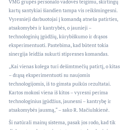
VMG grupės personalo vadovės teigimu, skirtingų
kartų santykiai šiandien tampa vis reikšmingesni.
Vyresnieji darbuotojai į komandą atneša patirties,
atsakomybės ir kantrybės, o jaunieji –
technologinių įgūdžių, kūrybiškumo ir drąsos
eksperimentuoti. Pastebima, kad būtent tokia
sinergija leidžia sukurti stipresnes komandas.
„Kai vienas kolega turi dešimtmečių patirtį, o kitas
– drąsą eksperimentuoti su naujomis
technologijomis, iš to gimsta puikūs rezultatai.
Kartos mokosi viena iš kitos – vyresni perima
technologinius įgūdžius, jaunesni – kantrybę ir
atsakomybės jausmą,“ – sako R. Mačiulskienė.
Ši natūrali mainų sistema, pasak jos rodo, kad tik