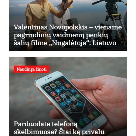
Valentinas Novopolskis – viename
pagrindinių vaidmenų penkių
šalių filme „Nugalėtoja“: Lietuvos
kino teatruose – nuo rugpjūčio 7-
osios
Naudinga žinoti
Parduodate telefoną
skelbimuose? Štai ką privalu