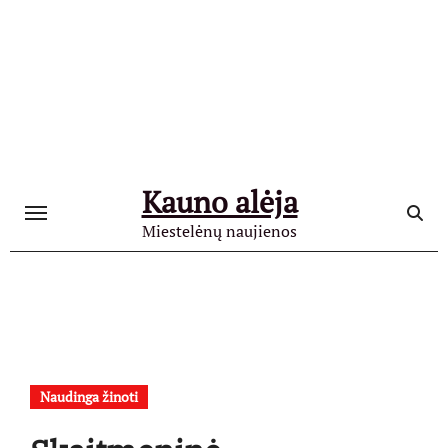
Skip
to
content
Kauno alėja
Miestelėnų naujienos
Naudinga žinoti