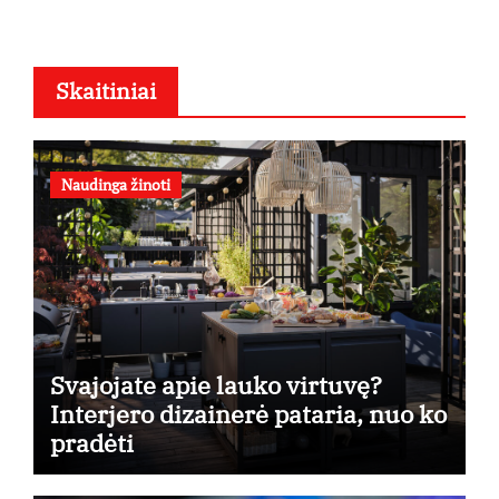
Skaitiniai
Naudinga žinoti
Svajojate apie lauko virtuvę?
Interjero dizainerė pataria, nuo ko
pradėti