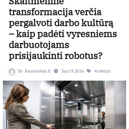
Skaitmeninė
transformacija verčia
pergalvoti darbo kultūrą
– kaip padėti vyresniems
darbuotojams
prisijaukinti robotus?
By
kaunoaleja.lt
Sau19,2026
#
robotai