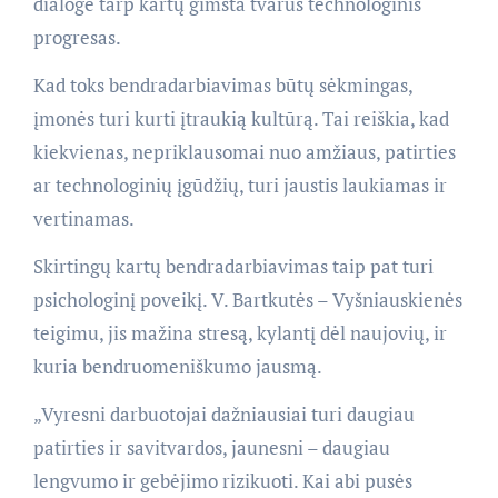
dialoge tarp kartų gimsta tvarus technologinis
progresas.
Kad toks bendradarbiavimas būtų sėkmingas,
įmonės turi kurti įtraukią kultūrą. Tai reiškia, kad
kiekvienas, nepriklausomai nuo amžiaus, patirties
ar technologinių įgūdžių, turi jaustis laukiamas ir
vertinamas.
Skirtingų kartų bendradarbiavimas taip pat turi
psichologinį poveikį. V. Bartkutės – Vyšniauskienės
teigimu, jis mažina stresą, kylantį dėl naujovių, ir
kuria bendruomeniškumo jausmą.
„Vyresni darbuotojai dažniausiai turi daugiau
patirties ir savitvardos, jaunesni – daugiau
lengvumo ir gebėjimo rizikuoti. Kai abi pusės