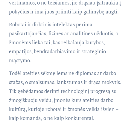
vertinamos, o ne teisiamos, jie drąsiau įsitraukia į
pokyčius ir ima juos priimti kaip galimybę augti.
Robotai ir dirbtinis intelektas perima
pasikartojančias, fizines ar analitines užduotis, o
žmonėms lieka tai, kas reikalauja kūrybos,
empatijos, bendradarbiavimo ir strateginio
mąstymo.
Todėl ateities sėkmę lems ne diplomas ar darbo
stažas, o smalsumas, lankstumas ir drąsa mokytis.
Tik gebėdamos derinti technologinį progresą su
žmogiškuoju veidu, įmonės kurs ateities darbo
kultūrą, kurioje robotai ir žmonės veikia išvien –
kaip komanda, o ne kaip konkurentai.