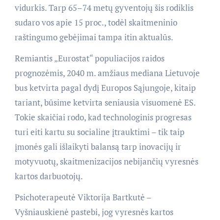
vidurkis. Tarp 65–74 metų gyventojų šis rodiklis
sudaro vos apie 15 proc., todėl skaitmeninio
raštingumo gebėjimai tampa itin aktualūs.
Remiantis „Eurostat“ populiacijos raidos
prognozėmis, 2040 m. amžiaus mediana Lietuvoje
bus ketvirta pagal dydį Europos Sąjungoje, kitaip
tariant, būsime ketvirta seniausia visuomenė ES.
Tokie skaičiai rodo, kad technologinis progresas
turi eiti kartu su socialine įtrauktimi – tik taip
įmonės gali išlaikyti balansą tarp inovacijų ir
motyvuotų, skaitmenizacijos nebijančių vyresnės
kartos darbuotojų.
Psichoterapeutė Viktorija Bartkutė –
Vyšniauskienė pastebi, jog vyresnės kartos