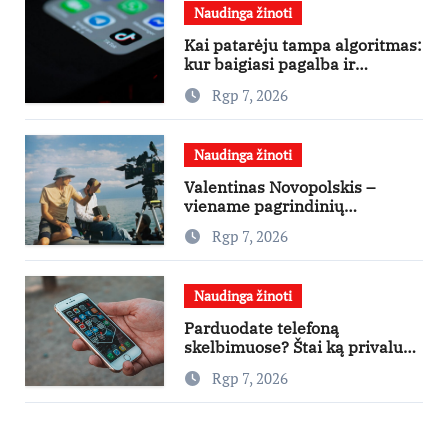
Naudinga žinoti
Kai patarėju tampa algoritmas:
kur baigiasi pagalba ir
prasideda reklama?
Rgp 7, 2026
Naudinga žinoti
Valentinas Novopolskis –
viename pagrindinių
vaidmenų penkių šalių filme
Rgp 7, 2026
„Nugalėtoja“: Lietuvos kino
teatruose – nuo rugpjūčio 7-
osios
Naudinga žinoti
Parduodate telefoną
skelbimuose? Štai ką privalu
padaryti
Rgp 7, 2026