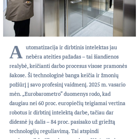
A
utomatizacija ir dirbtinis intelektas jau
nebėra ateities pažadas – tai šiandienos
realybė, keičianti darbo procesus visose pramonės
šakose.
Ši technologinė banga keičia ir žmonių
požiūrį į savo profesinį vaidmenį. 2025 m. vasario
mėn. „Eurobarometro“ duomenys rodo, kad
daugiau nei 60 proc. europiečių teigiamai vertina
robotus ir dirbtinį intelektą darbe, tačiau dar
didesnė jų dalis – 84 proc. pasisako už griežtą
technologijų reguliavimą. Tai atspindi