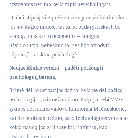
atstovams nerimą kelia tapti nereikalingais.
„Labai stiprią vietą užima žmogaus vidinis kritikas:
jei jau kažko imuosi, tai turiu padaryti iškart, be
klaidų. Jei iš karto nesigauna – žmogus
užsiblokuoja, nebesimoko, nes bijo atrodyti
silpnas,“ – aiškina psichologė.
Naujas iššūkis verslui – padėti peržengti
psichologinį barjerą
Baimė dėl robotizacijos dažnai kyla ne dėl pačios
technologijos, o iš nežinojimo. Kaip pastebi VMG
grupės personalo vadovė Raimonda Mačiulskienė,
kai darbuotojas nežino, kaip technologijos veikia ar
kokią naudą jos gali suteikti, natūralu, kad
atsiranda nerimas.