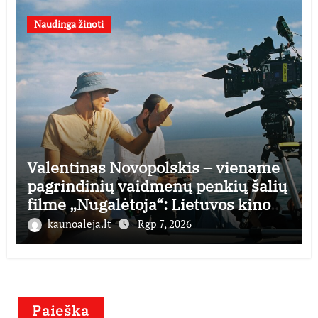
Naudinga žinoti
Valentinas Novopolskis – viename
pagrindinių vaidmenų penkių šalių
filme „Nugalėtoja“: Lietuvos kino
teatruose – nuo rugpjūčio 7-osios
kaunoaleja.lt
Rgp 7, 2026
Paieška