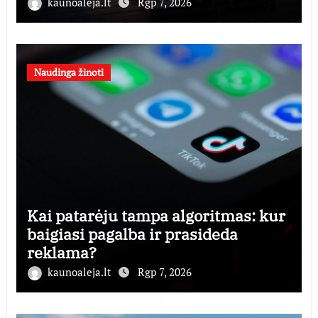
kaunoaleja.lt
Rgp 7, 2026
Naudinga žinoti
Kai patarėju tampa algoritmas: kur
baigiasi pagalba ir prasideda
reklama?
kaunoaleja.lt
Rgp 7, 2026