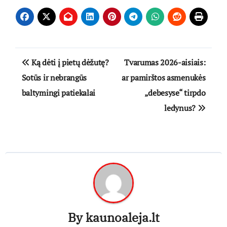
Navigacija
Ką dėti į pietų dėžutę?
Tvarumas 2026-aisiais:
tarp
Sotūs ir nebrangūs
ar pamirštos asmenukės
baltymingi patiekalai
„debesyse“ tirpdo
įrašų
ledynus?
By
kaunoaleja.lt