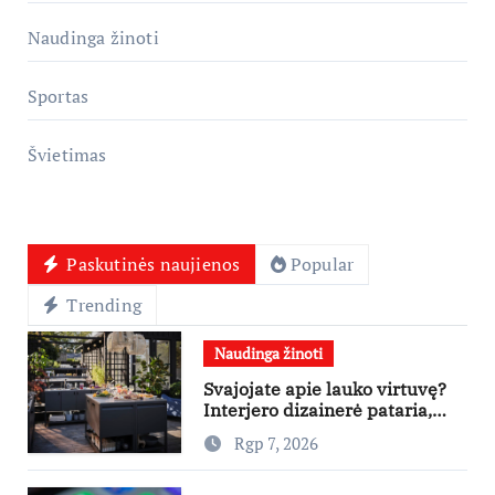
Naudinga žinoti
Sportas
Švietimas
Paskutinės naujienos
Popular
Trending
Naudinga žinoti
Svajojate apie lauko virtuvę?
Interjero dizainerė pataria,
nuo ko pradėti
Rgp 7, 2026