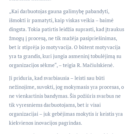
„Kai darbuotojas gauna galimybę pabandyti,
išmokti ir pamatyti, kaip viskas veikia – baimė
dingsta. Tokia patirtis leidžia suprasti, kad įtraukus
žmogų į procesą, ne tik mažėja pasipriešinimas,
bet ir stiprėja jo motyvacija. O būtent motyvacija
yra ta grandis, kuri jungia asmeninį tobulėjimą su
organizacijos sėkme“, – teigia R. Mačiulskienė.
Ji priduria, kad svarbiausia – leisti sau būti
nežinojime, suvokti, jog mokymasis yra procesas, o
ne vienkartinis bandymas. Šis požiūris svarbus ne
tik vyresniems darbuotojams, bet ir visai
organizacijai – juk gebėjimas mokytis ir keistis yra
kiekvienos inovacijos pagrindas.