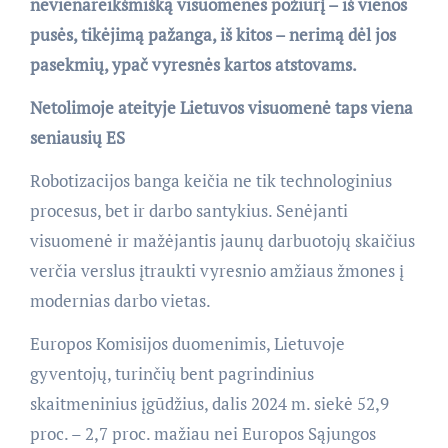
nevienareikšmišką visuomenės požiūrį – iš vienos
pusės, tikėjimą pažanga, iš kitos – nerimą dėl jos
pasekmių, ypač vyresnės kartos atstovams.
Netolimoje ateityje Lietuvos visuomenė taps viena
seniausių ES
Robotizacijos banga keičia ne tik technologinius
procesus, bet ir darbo santykius. Senėjanti
visuomenė ir mažėjantis jaunų darbuotojų skaičius
verčia verslus įtraukti vyresnio amžiaus žmones į
modernias darbo vietas.
Europos Komisijos duomenimis, Lietuvoje
gyventojų, turinčių bent pagrindinius
skaitmeninius įgūdžius, dalis 2024 m. siekė 52,9
proc. – 2,7 proc. mažiau nei Europos Sąjungos