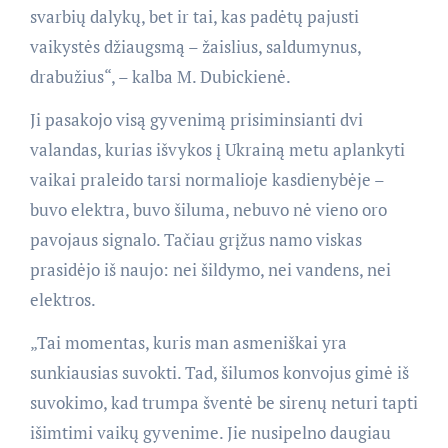
svarbių dalykų, bet ir tai, kas padėtų pajusti
vaikystės džiaugsmą – žaislius, saldumynus,
drabužius“, – kalba M. Dubickienė.
Ji pasakojo visą gyvenimą prisiminsianti dvi
valandas, kurias išvykos į Ukrainą metu aplankyti
vaikai praleido tarsi normalioje kasdienybėje –
buvo elektra, buvo šiluma, nebuvo nė vieno oro
pavojaus signalo. Tačiau grįžus namo viskas
prasidėjo iš naujo: nei šildymo, nei vandens, nei
elektros.
„Tai momentas, kuris man asmeniškai yra
sunkiausias suvokti. Tad, šilumos konvojus gimė iš
suvokimo, kad trumpa šventė be sirenų neturi tapti
išimtimi vaikų gyvenime. Jie nusipelno daugiau