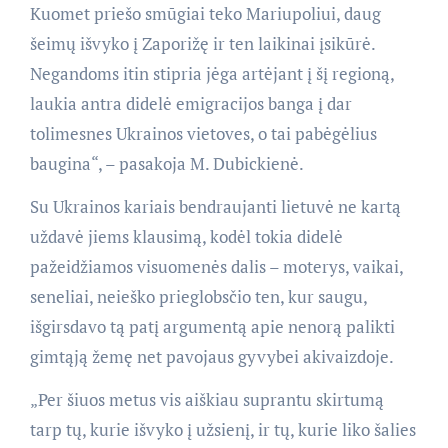
Kuomet priešo smūgiai teko Mariupoliui, daug
šeimų išvyko į Zaporižę ir ten laikinai įsikūrė.
Negandoms itin stipria jėga artėjant į šį regioną,
laukia antra didelė emigracijos banga į dar
tolimesnes Ukrainos vietoves, o tai pabėgėlius
baugina“, – pasakoja M. Dubickienė.
Su Ukrainos kariais bendraujanti lietuvė ne kartą
uždavė jiems klausimą, kodėl tokia didelė
pažeidžiamos visuomenės dalis – moterys, vaikai,
seneliai, neieško prieglobsčio ten, kur saugu,
išgirsdavo tą patį argumentą apie nenorą palikti
gimtąją žemę net pavojaus gyvybei akivaizdoje.
„Per šiuos metus vis aiškiau suprantu skirtumą
tarp tų, kurie išvyko į užsienį, ir tų, kurie liko šalies