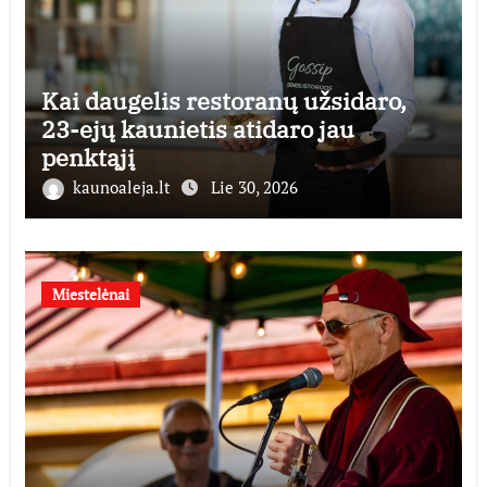
Kai daugelis restoranų užsidaro,
23-ejų kaunietis atidaro jau
penktąjį
kaunoaleja.lt
Lie 30, 2026
Miestelėnai