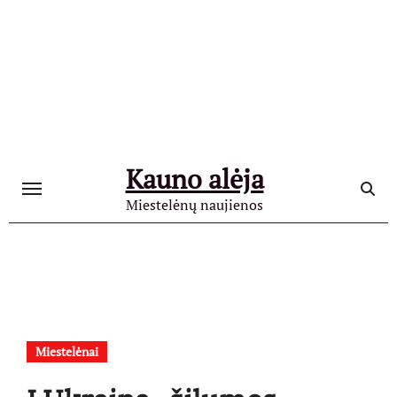
Skip
to
content
Kauno alėja
Miestelėnų naujienos
Miestelėnai