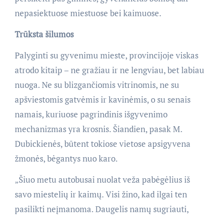
nepasiektuose miestuose bei kaimuose.
Trūksta šilumos
Palyginti su gyvenimu mieste, provincijoje viskas
atrodo kitaip – ne gražiau ir ne lengviau, bet labiau
nuoga. Ne su blizgančiomis vitrinomis, ne su
apšviestomis gatvėmis ir kavinėmis, o su senais
namais, kuriuose pagrindinis išgyvenimo
mechanizmas yra krosnis. Šiandien, pasak M.
Dubickienės, būtent tokiose vietose apsigyvena
žmonės, bėgantys nuo karo.
„Šiuo metu autobusai nuolat veža pabėgėlius iš
savo miestelių ir kaimų. Visi žino, kad ilgai ten
pasilikti neįmanoma. Daugelis namų sugriauti,