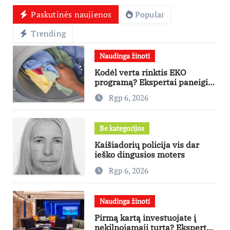
Paskutinės naujienos
Popular
Trending
Naudinga žinoti
Kodėl verta rinktis EKO
programą? Ekspertai paneigia
dažniausius mitus
Rgp 6, 2026
Be kategorijos
Kaišiadorių policija vis dar
ieško dingusios moters
Rgp 6, 2026
Naudinga žinoti
Pirmą kartą investuojate į
nekilnojamąjį turtą? Ekspertas