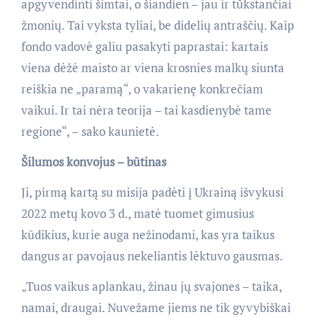
apgyvendinti šimtai, o šiandien – jau ir tūkstančiai
žmonių. Tai vyksta tyliai, be didelių antraščių. Kaip
fondo vadovė galiu pasakyti paprastai: kartais
viena dėžė maisto ar viena krosnies malkų siunta
reiškia ne „paramą“, o vakarienę konkrečiam
vaikui. Ir tai nėra teorija – tai kasdienybė tame
regione“, – sako kaunietė.
Šilumos konvojus – būtinas
Ji, pirmą kartą su misija padėti į Ukrainą išvykusi
2022 metų kovo 3 d., matė tuomet gimusius
kūdikius, kurie auga nežinodami, kas yra taikus
dangus ar pavojaus nekeliantis lėktuvo gausmas.
„Tuos vaikus aplankau, žinau jų svajones – taika,
namai, draugai. Nuvežame jiems ne tik gyvybiškai