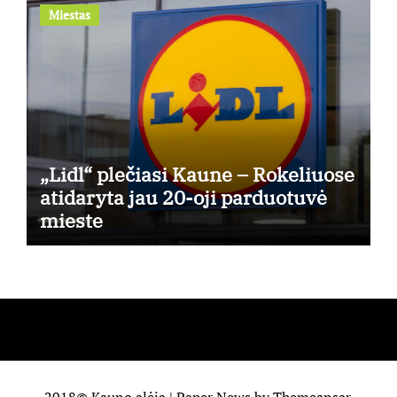
Miestas
„Lidl“ plečiasi Kaune – Rokeliuose
atidaryta jau 20-oji parduotuvė
mieste