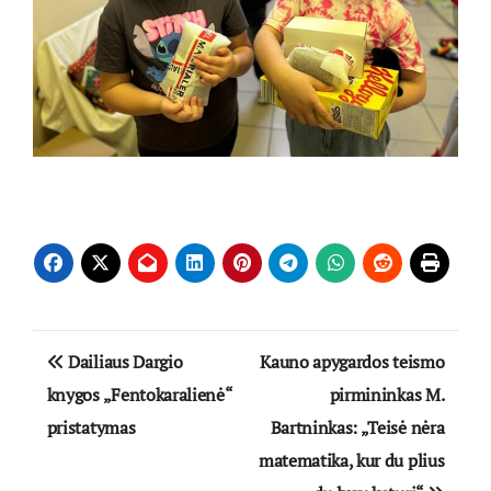
Navigacija
Dailiaus Dargio
Kauno apygardos teismo
tarp
knygos „Fentokaralienė“
pirmininkas M.
pristatymas
Bartninkas: „Teisė nėra
įrašų
matematika, kur du plius