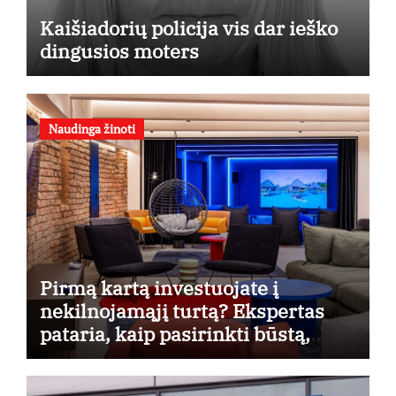
Kaišiadorių policija vis dar ieško
dingusios moters
Naudinga žinoti
Pirmą kartą investuojate į
nekilnojamąjį turtą? Ekspertas
pataria, kaip pasirinkti būstą,
kuris generuos grąžą