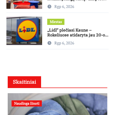
pataria, kaip pasirinkti būstą,
Rgp 6, 2026
kuris generuos grąžą
Miestas
„Lidl“ plečiasi Kaune –
Rokeliuose atidaryta jau 20-oji
parduotuvė mieste
Rgp 6, 2026
Skaitiniai
Naudinga žinoti