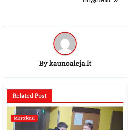
du lygu keturi“
By
kaunoaleja.lt
Related Post
Miestelėnai