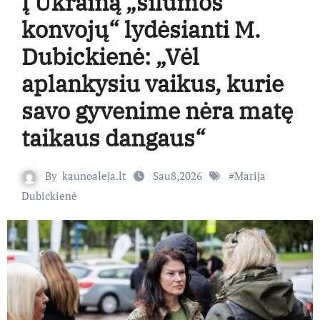
Į Ukrainą „šilumos
konvojų“ lydėsianti M.
Dubickienė: „Vėl
aplankysiu vaikus, kurie
savo gyvenime nėra matę
taikaus dangaus“
By
kaunoaleja.lt
Sau8,2026
#
Marija
Dubickienė