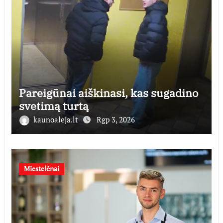
Pareigūnai aiškinasi, kas sugadino
svetimą turtą
kaunoaleja.lt
Rgp 3, 2026
Miestelėnai