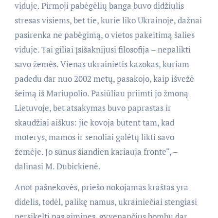
viduje. Pirmoji pabėgėlių banga buvo didžiulis
stresas visiems, bet tie, kurie liko Ukrainoje, dažnai
pasirenka ne pabėgimą, o vietos pakeitimą šalies
viduje. Tai giliai įsišaknijusi filosofija – nepalikti
savo žemės. Vienas ukrainietis kazokas, kuriam
padedu dar nuo 2002 metų, pasakojo, kaip išvežė
šeimą iš Mariupolio. Pasiūliau priimti jo žmoną
Lietuvoje, bet atsakymas buvo paprastas ir
skaudžiai aiškus: jie kovoja būtent tam, kad
moterys, mamos ir senoliai galėtų likti savo
žemėje. Jo sūnus šiandien kariauja fronte“, –
dalinasi M. Dubickienė.
Anot pašnekovės, priešo nokojamas kraštas yra
didelis, todėl, palikę namus, ukrainiečiai stengiasi
persikelti pas gimines, gyvenančius bombų dar