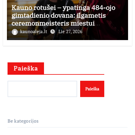
Kauno rotušei – ypatinga 484-ojo
gimtadienio dovana: ilgametis
ceremonmeisteris miestui
perduoda dešimtmečius kauptą
kaunoaleja.lt
Lie 27, 2026
istorijos kolekciją
Paieška
Paieška
Be kategorijos