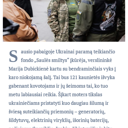
S
ausio pabaigoje Ukrainai paramą teikiančio
fondo „Saulės smiltys“ įkūrėja, verslininkė
Marija Dubickienė kartu su bendraminčiais vyks į
karo niokojamą šalį. Tai bus 121 kaunietės išvyka
gabenant kovotojams ir jų šeimoms tai, ko tuo
metu labiausiai reikia. Šįkart moters tikslas
ukrainiečiams pristatyti kuo daugiau šilumą ir
šviesą suteikiančių priemonių – generatorių,
šildytuvų, elektrinių viryklių, išorinių baterijų,