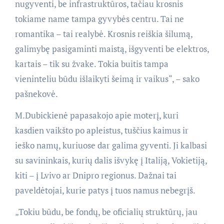
nugyventi, be infrastruktūros, tačiau krosnis
tokiame name tampa gyvybės centru. Tai ne
romantika – tai realybė. Krosnis reiškia šilumą,
galimybę pasigaminti maistą, išgyventi be elektros,
kartais – tik su žvake. Tokia buitis tampa
vieninteliu būdu išlaikyti šeimą ir vaikus“, – sako
pašnekovė.
M.Dubickienė papasakojo apie moterį, kuri
kasdien vaikšto po apleistus, tuščius kaimus ir
ieško namų, kuriuose dar galima gyventi. Ji kalbasi
su savininkais, kurių dalis išvykę į Italiją, Vokietiją,
kiti – į Lvivo ar Dnipro regionus. Dažnai tai
paveldėtojai, kurie patys į tuos namus nebegrįš.
„Tokiu būdu, be fondų, be oficialių struktūrų, jau