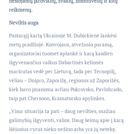
nešiojamų įkroviklių, žvakių, žibintuvėlių ir kitų
reikmenų.
Neviltis auga
Pastarąjį kartą Ukrainoje M. Dubickienė lankėsi
metų pradžioje. Konvojaus, atvežusio paramą,
organizatoriai tuomet aplankė ir karą kasdien
išgyvenančius vaikus Dabartinės kelionės
maršrutas vedė per Lietuvą, tada per Ternopilį,
vėliau – Dnipro, Zaporižę, regionus už Zaporižės,
kiek buvo įmanoma arčiau Pokrovsko, Pavlohrado,
taip pat Chersono, Kramatorsko apylinkes.
„Visur situacija ta pati – daug nevilties, mažiau
galimybių išgyventi, valios. Daug šeimų apie į karą
išėjusius vyrus nieko nežino arba yra jų netekę.