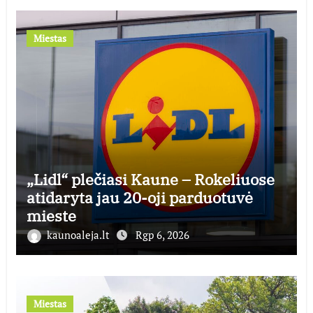
Miestas
„Lidl“ plečiasi Kaune – Rokeliuose
atidaryta jau 20-oji parduotuvė
mieste
kaunoaleja.lt
Rgp 6, 2026
Miestas