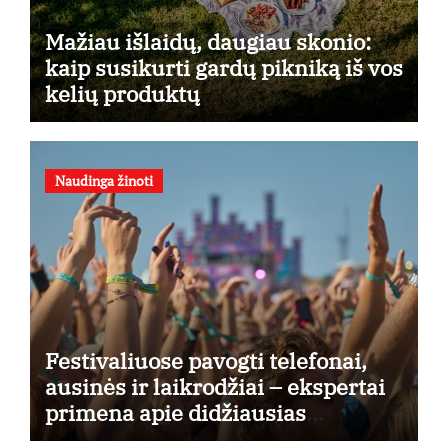
Mažiau išlaidų, daugiau skonio:
kaip susikurti gardų pikniką iš vos
kelių produktų
Naudinga žinoti
Festivaliuose pavogti telefonai,
ausinės ir laikrodžiai – ekspertai
primena apie didžiausias
finansines rizikas