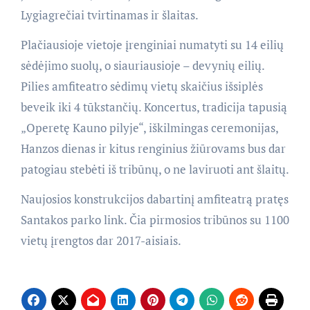
Lygiagrečiai tvirtinamas ir šlaitas.
Plačiausioje vietoje įrenginiai numatyti su 14 eilių
sėdėjimo suolų, o siauriausioje – devynių eilių.
Pilies amfiteatro sėdimų vietų skaičius išsiplės
beveik iki 4 tūkstančių. Koncertus, tradicija tapusią
„Operetę Kauno pilyje“, iškilmingas ceremonijas,
Hanzos dienas ir kitus renginius žiūrovams bus dar
patogiau stebėti iš tribūnų, o ne laviruoti ant šlaitų.
Naujosios konstrukcijos dabartinį amfiteatrą pratęs
Santakos parko link. Čia pirmosios tribūnos su 1100
vietų įrengtos dar 2017-aisiais.