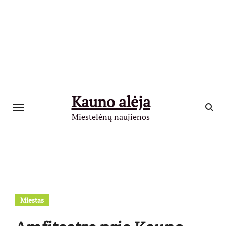
Skip
to
content
Kauno alėja
Miestelėnų naujienos
Miestas