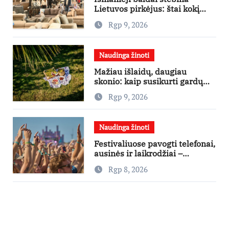
Lietuvos pirkėjus: štai kokį
išgraibsto pirmiausia
Rgp 9, 2026
Naudinga žinoti
Mažiau išlaidų, daugiau
skonio: kaip susikurti gardų
pikniką iš vos kelių produktų
Rgp 9, 2026
Naudinga žinoti
Festivaliuose pavogti telefonai,
ausinės ir laikrodžiai –
ekspertai primena apie
Rgp 8, 2026
didžiausias finansines rizikas