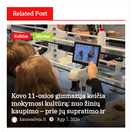
Related Post
Kultūra
Miestas
Kovo 11-osios gimnazija keičia
mokymosi kultūrą: nuo žinių
kaupimo – prie jų supratimo ir
taikymo
kaunoaleja.lt
Rgp 7, 2026