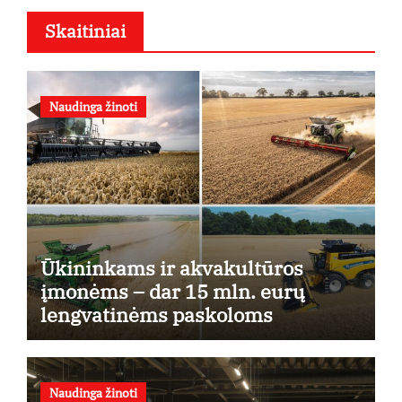
Skaitiniai
Naudinga žinoti
Ūkininkams ir akvakultūros
įmonėms – dar 15 mln. eurų
lengvatinėms paskoloms
Naudinga žinoti