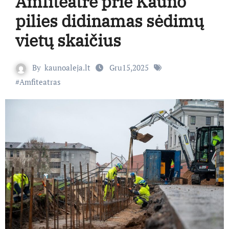
Amfiteatre prie Kauno
pilies didinamas sėdimų
vietų skaičius
By
kaunoaleja.lt
Gru15,2025
#
Amfiteatras