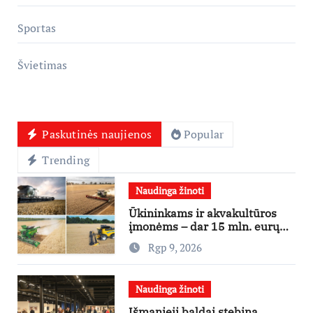
Sportas
Švietimas
Paskutinės naujienos
Popular
Trending
Naudinga žinoti
Ūkininkams ir akvakultūros
įmonėms – dar 15 mln. eurų
lengvatinėms paskoloms
Rgp 9, 2026
Naudinga žinoti
Išmanieji baldai stebina