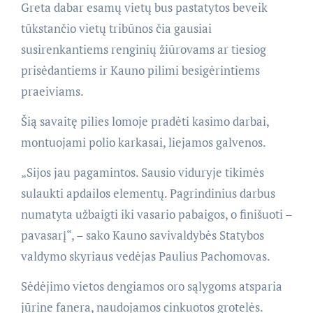
Greta dabar esamų vietų bus pastatytos beveik
tūkstančio vietų tribūnos čia gausiai
susirenkantiems renginių žiūrovams ar tiesiog
prisėdantiems ir Kauno pilimi besigėrintiems
praeiviams.
Šią savaitę pilies lomoje pradėti kasimo darbai,
montuojami polio karkasai, liejamos galvenos.
„Sijos jau pagamintos. Sausio viduryje tikimės
sulaukti apdailos elementų. Pagrindinius darbus
numatyta užbaigti iki vasario pabaigos, o finišuoti –
pavasarį“, – sako Kauno savivaldybės Statybos
valdymo skyriaus vedėjas Paulius Pachomovas.
Sėdėjimo vietos dengiamos oro sąlygoms atsparia
jūrine fanera, naudojamos cinkuotos grotelės.