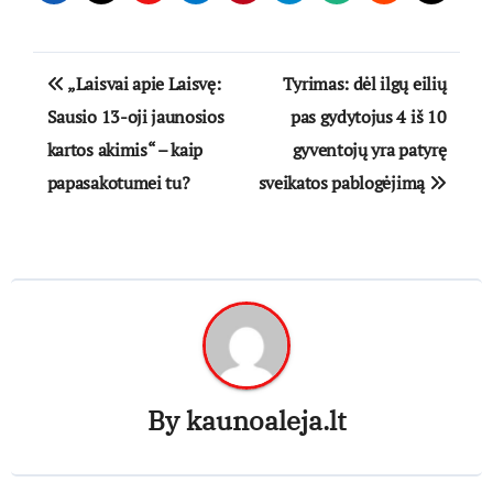
Navigacija
„Laisvai apie Laisvę:
Tyrimas: dėl ilgų eilių
tarp
Sausio 13-oji jaunosios
pas gydytojus 4 iš 10
kartos akimis“ – kaip
gyventojų yra patyrę
įrašų
papasakotumei tu?
sveikatos pablogėjimą
By
kaunoaleja.lt