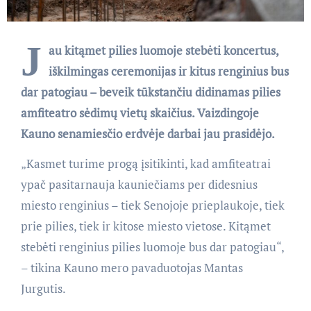
J
au kitąmet pilies luomoje stebėti koncertus,
iškilmingas ceremonijas ir kitus renginius bus
dar patogiau – beveik tūkstančiu didinamas pilies
amfiteatro sėdimų vietų skaičius. Vaizdingoje
Kauno senamiesčio erdvėje darbai jau prasidėjo.
„Kasmet turime progą įsitikinti, kad amfiteatrai
ypač pasitarnauja kauniečiams per didesnius
miesto renginius – tiek Senojoje prieplaukoje, tiek
prie pilies, tiek ir kitose miesto vietose. Kitąmet
stebėti renginius pilies luomoje bus dar patogiau“,
– tikina Kauno mero pavaduotojas Mantas
Jurgutis.