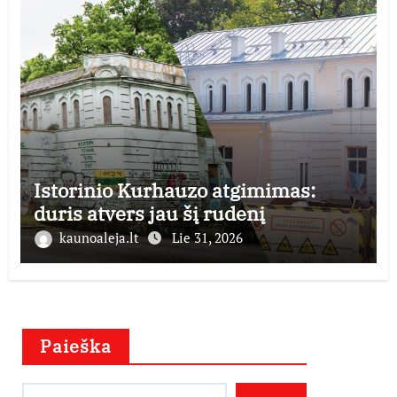
Istorinio Kurhauzo atgimimas:
duris atvers jau šį rudenį
kaunoaleja.lt
Lie 31, 2026
Paieška