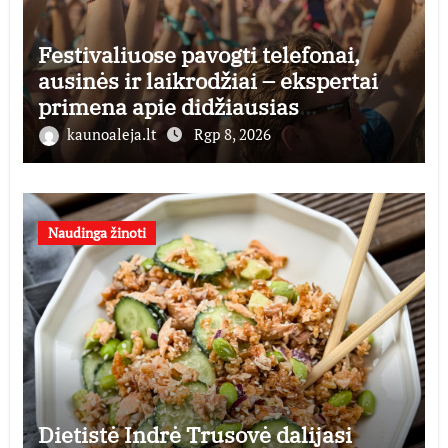
Festivaliuose pavogti telefonai,
ausinės ir laikrodžiai – ekspertai
primena apie didžiausias
finansines rizikas
kaunoaleja.lt
Rgp 8, 2026
Naudinga žinoti
Dietistė Indrė Trusovė dalijasi