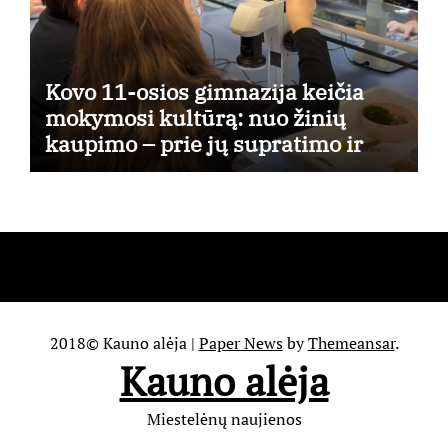
Kovo 11-osios gimnazija keičia
mokymosi kultūrą: nuo žinių
kaupimo – prie jų supratimo ir
taikymo
2018© Kauno alėja
|
Paper News
by
Themeansar
.
Kauno alėja
Miestelėnų naujienos