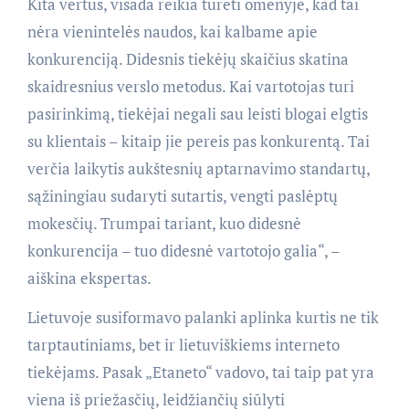
Kita vertus, visada reikia turėti omenyje, kad tai
nėra vienintelės naudos, kai kalbame apie
konkurenciją. Didesnis tiekėjų skaičius skatina
skaidresnius verslo metodus. Kai vartotojas turi
pasirinkimą, tiekėjai negali sau leisti blogai elgtis
su klientais – kitaip jie pereis pas konkurentą. Tai
verčia laikytis aukštesnių aptarnavimo standartų,
sąžiningiau sudaryti sutartis, vengti paslėptų
mokesčių. Trumpai tariant, kuo didesnė
konkurencija – tuo didesnė vartotojo galia“, –
aiškina ekspertas.
Lietuvoje susiformavo palanki aplinka kurtis ne tik
tarptautiniams, bet ir lietuviškiems interneto
tiekėjams. Pasak „Etaneto“ vadovo, tai taip pat yra
viena iš priežasčių, leidžiančių siūlyti