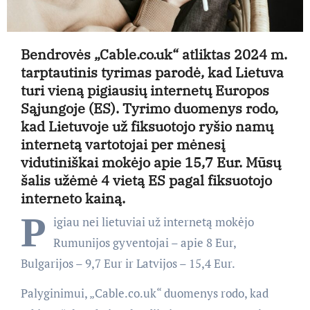
Bendrovės „Cable.co.uk“ atliktas 2024 m.
tarptautinis tyrimas parodė, kad Lietuva
turi vieną pigiausių internetų Europos
Sąjungoje (ES). Tyrimo duomenys rodo,
kad Lietuvoje už fiksuotojo ryšio namų
internetą vartotojai per mėnesį
vidutiniškai mokėjo apie 15,7 Eur. Mūsų
šalis užėmė 4 vietą ES pagal fiksuotojo
interneto kainą.
P
igiau nei lietuviai už internetą mokėjo
Rumunijos gyventojai – apie 8 Eur,
Bulgarijos – 9,7 Eur ir Latvijos – 15,4 Eur.
Palyginimui, „Cable.co.uk“ duomenys rodo, kad