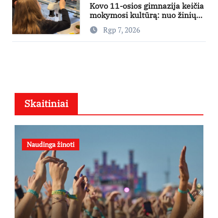
Kovo 11-osios gimnazija keičia
mokymosi kultūrą: nuo žinių
kaupimo – prie jų supratimo ir
Rgp 7, 2026
taikymo
Skaitiniai
Naudinga žinoti