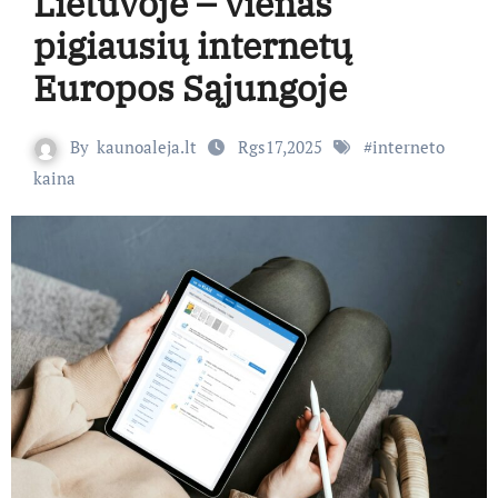
Lietuvoje – vienas
pigiausių internetų
Europos Sąjungoje
By
kaunoaleja.lt
Rgs17,2025
#
interneto
kaina