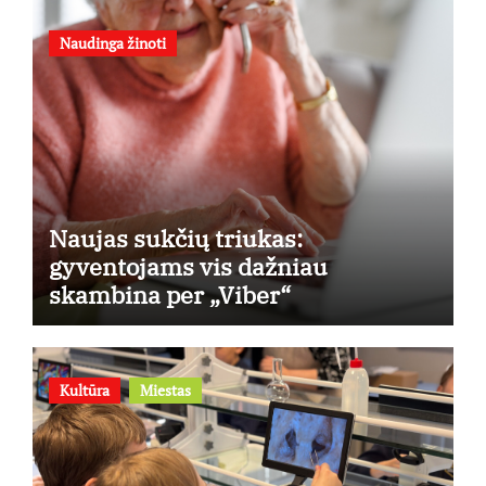
Naudinga žinoti
Naujas sukčių triukas:
gyventojams vis dažniau
skambina per „Viber“
Kultūra
Miestas