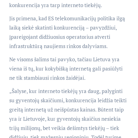
konkurencija yra tarp interneto tiekėjų.
Jis primena, kad ES telekomunikacijų politika ilgą
laiką siekė skatinti konkurenciją – pavyzdžiui,
įpareigojant didžiuosius operatorius atverti
infrastruktūrą naujiems rinkos dalyviams.
Ne visoms šalims tai pavyko, tačiau Lietuva yra
viena iš tų, kur kokybišką internetą gali pasiūlyti
ne tik stambiausi rinkos žaidėjai.
„Šalyse, kur interneto tiekėjų yra daug, palyginti
su gyventojų skaičiumi, konkurencija leidžia teikti
greitą internetą už neišpūstas kainas. Būtent taip
yra ir Lietuvoje, kur gyventojų skaičius nesiekia
trijų milijonų, bet veikia dešimtys tiekėjų – tiek
didžiųjų, tiek mažesnių regioninių. Todėl turime