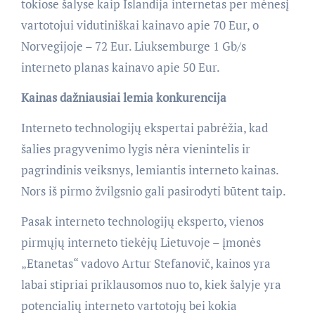
tokiose šalyse kaip Islandija internetas per mėnesį
vartotojui vidutiniškai kainavo apie 70 Eur, o
Norvegijoje – 72 Eur. Liuksemburge 1 Gb/s
interneto planas kainavo apie 50 Eur.
Kainas dažniausiai lemia konkurencija
Interneto technologijų ekspertai pabrėžia, kad
šalies pragyvenimo lygis nėra vienintelis ir
pagrindinis veiksnys, lemiantis interneto kainas.
Nors iš pirmo žvilgsnio gali pasirodyti būtent taip.
Pasak interneto technologijų eksperto, vienos
pirmųjų interneto tiekėjų Lietuvoje – įmonės
„Etanetas“ vadovo Artur Stefanovič, kainos yra
labai stipriai priklausomos nuo to, kiek šalyje yra
potencialių interneto vartotojų bei kokia