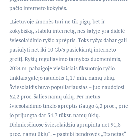
pačio interneto kokybės.
„Lietuvoje žmonės turi ne tik pigų, bet ir
kokybišką, stabilų internetą, nes šalyje yra didelė
šviesolaidinio ryšio aprėptis. Toks ryšys dabar gali
pasiūlyti net iki 10 Gb/s pasiekiantį interneto
greitį. Ryšių reguliavimo tarnybos duomenimis,
2024 m. pabaigoje viešaisiais fiksuotojo ryšio
tinklais galėjo naudotis 1,17 mln. namų ūkių.
Šviesolaidis buvo populiariausias – juo naudojosi
62,2 proc. šalies namų ūkių. Per metus
šviesolaidinio tinklo aprėptis išaugo 6,2 proc., prie
jo prijungta dar 54,7 tūkst. namų ūkių.
Didmiesčiuose šviesolaidžiu aprūpinta net 91,8
proc. namų ūkių“, – pastebi bendrovės „Etanetas“