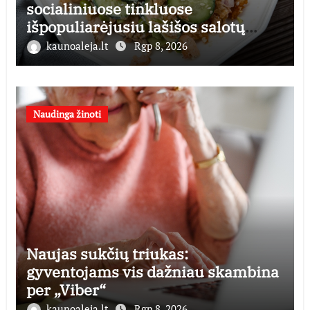
socialiniuose tinkluose
išpopuliarėjusiu lašišos salotų
receptu
kaunoaleja.lt
Rgp 8, 2026
Naudinga žinoti
Naujas sukčių triukas:
gyventojams vis dažniau skambina
per „Viber“
kaunoaleja.lt
Rgp 8, 2026