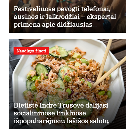
Festivaliuose pavogti telefonai,
ausinės ir laikrodžiai – ekspertai
primena apie didžiausias
finansines rizikas
Naudinga žinoti
Dietistė Indrė Trusovė dalijasi
socialiniuose tinkluose
išpopuliarėjusiu lašišos salotų
receptu