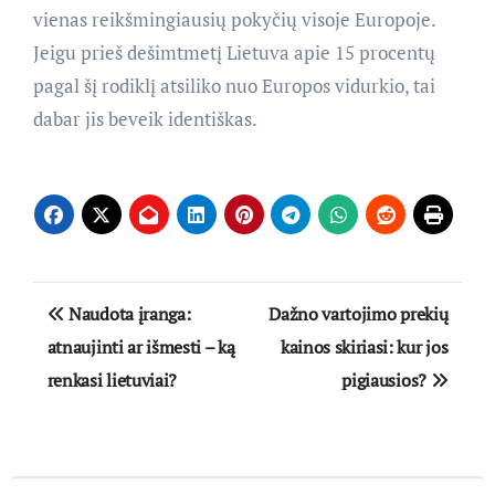
vienas reikšmingiausių pokyčių visoje Europoje.
Jeigu prieš dešimtmetį Lietuva apie 15 procentų
pagal šį rodiklį atsiliko nuo Europos vidurkio, tai
dabar jis beveik identiškas.
Navigacija
Naudota įranga:
Dažno vartojimo prekių
tarp
atnaujinti ar išmesti – ką
kainos skiriasi: kur jos
renkasi lietuviai?
pigiausios?
įrašų