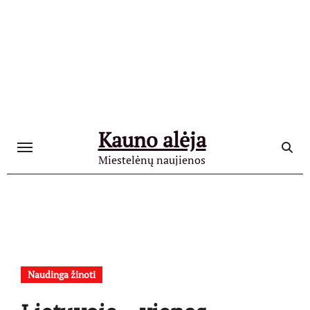
Skip
to
content
Kauno alėja
Miestelėnų naujienos
Naudinga žinoti