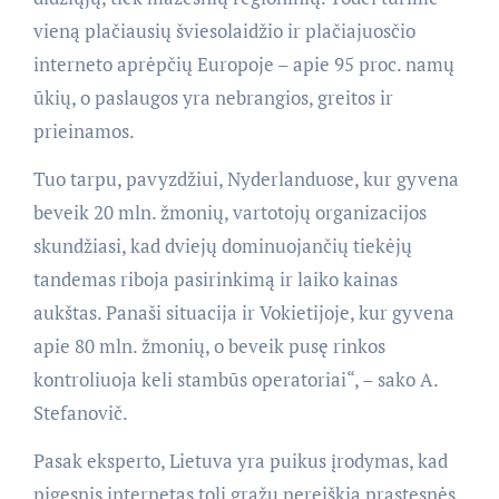
vieną plačiausių šviesolaidžio ir plačiajuosčio
interneto aprėpčių Europoje – apie 95 proc. namų
ūkių, o paslaugos yra nebrangios, greitos ir
prieinamos.
Tuo tarpu, pavyzdžiui, Nyderlanduose, kur gyvena
beveik 20 mln. žmonių, vartotojų organizacijos
skundžiasi, kad dviejų dominuojančių tiekėjų
tandemas riboja pasirinkimą ir laiko kainas
aukštas. Panaši situacija ir Vokietijoje, kur gyvena
apie 80 mln. žmonių, o beveik pusę rinkos
kontroliuoja keli stambūs operatoriai“, – sako A.
Stefanovič.
Pasak eksperto, Lietuva yra puikus įrodymas, kad
pigesnis internetas toli gražu nereiškia prastesnės