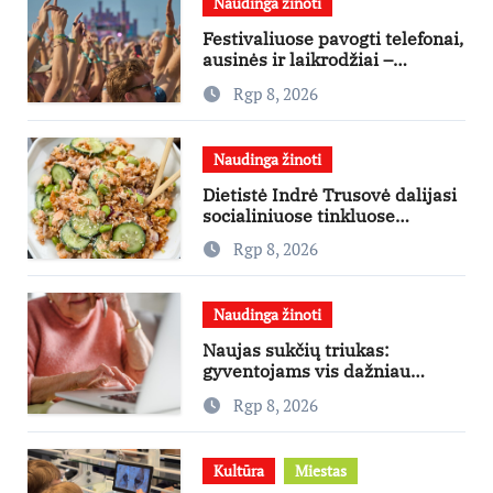
Naudinga žinoti
Festivaliuose pavogti telefonai,
ausinės ir laikrodžiai –
ekspertai primena apie
Rgp 8, 2026
didžiausias finansines rizikas
Naudinga žinoti
Dietistė Indrė Trusovė dalijasi
socialiniuose tinkluose
išpopuliarėjusiu lašišos salotų
Rgp 8, 2026
receptu
Naudinga žinoti
Naujas sukčių triukas:
gyventojams vis dažniau
skambina per „Viber“
Rgp 8, 2026
Kultūra
Miestas