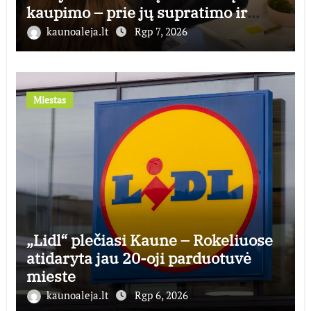
kaupimo – prie jų supratimo ir
taikymo
kaunoaleja.lt
Rgp 7, 2026
Miestas
„Lidl“ plečiasi Kaune – Rokeliuose
atidaryta jau 20-oji parduotuvė
mieste
kaunoaleja.lt
Rgp 6, 2026