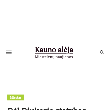
Skip
to
content
Kauno alėja
Miestelėnų naujienos
Miestas