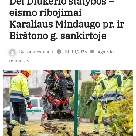
Dėl Diukerio statybos –
eismo ribojimai
Karaliaus Mindaugo pr. ir
Birštono g. sankirtoje
By
kaunoaleja.lt
Bir19,2025
#
gatvių
remontas