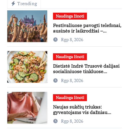
Trending
Naudinga žinoti
Festivaliuose pavogti telefonai,
ausinės ir laikrodžiai –
ekspertai primena apie
Rgp 8, 2026
didžiausias finansines rizikas
Naudinga žinoti
Dietistė Indrė Trusovė dalijasi
socialiniuose tinkluose
išpopuliarėjusiu lašišos salotų
Rgp 8, 2026
receptu
Naudinga žinoti
Naujas sukčių triukas:
gyventojams vis dažniau
skambina per „Viber“
Rgp 8, 2026