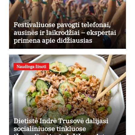
Festivaliuose pavogti telefonai,
ausinės ir laikrodžiai – ekspertai
primena apie didžiausias
finansines rizikas
Naudinga žinoti
Dietistė Indrė Trusovė dalijasi
socialiniuose tinkluose