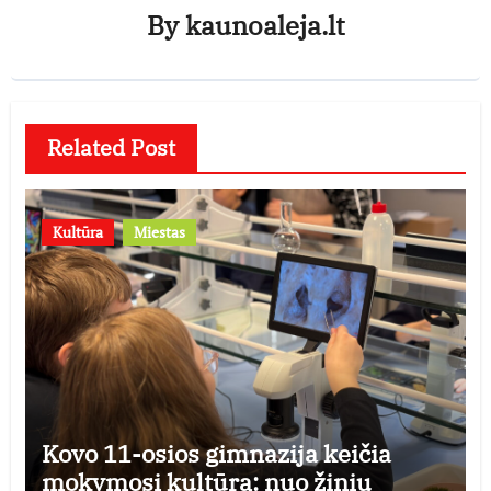
By
kaunoaleja.lt
Related Post
Kultūra
Miestas
Kovo 11-osios gimnazija keičia
mokymosi kultūrą: nuo žinių