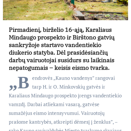
Pirmadienį, birželio 16-ąją, Karaliaus
Mindaugo prospekto ir Birštono gatvių
sankryžoje startavo vandentiekio
diukerio statyba. Dėl prasidėsiančių
darbų vairuotojai susidurs su laikinais
nepatogumais – keisis eismo tvarka.
„B
endrovės „Kauno vandenys” rangovai
tarp H. ir O. Minkovskių gatvės ir
Karaliaus Mindaugo prospekto įrengs vandentiekio
vamzdį. Darbai atliekami vasarą, gatvėse
sumažėjus eismo intensyvumui. Vairuotojų
prašome kantrybės, atkreipti dėmesį į ženklus”, –
sako Kauno savivaldybės Miesto tvarkymo skyriaus