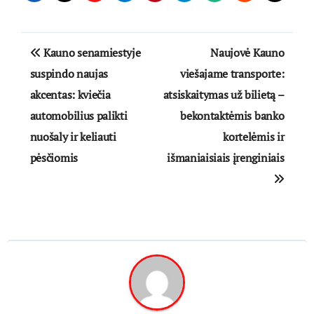
Navigacija
Kauno senamiestyje
Naujovė Kauno
tarp
suspindo naujas
viešajame transporte:
akcentas: kviečia
atsiskaitymas už bilietą –
įrašų
automobilius palikti
bekontaktėmis banko
nuošaly ir keliauti
kortelėmis ir
pėsčiomis
išmaniaisiais įrenginiais