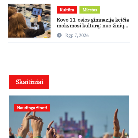
Kultūra
Miestas
Kovo 11-osios gimnazija keičia
mokymosi kultūrą: nuo žinių
kaupimo – prie jų supratimo ir
Rgp 7, 2026
taikymo
Skaitiniai
Naudinga žinoti