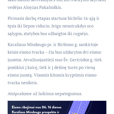
vedėjas Aloyzas Pakalniškis.
Pirmasis darbų etapas startuos birželio 16-ąją ir
tęsis iki liepos vidurio. Jeigu nesutrukdys oro
sąlygos, statybos bus užbaigtos iki rugsėjo.
Karaliaus Mindaugo pr. ir Birštono g. sankirtoje
keisis eismo tvarka – čia bus uždarytos dvi eismo
juostos. Atvažiuojantieji nuo Šv. Gertrūdos g. tiek
posūkiui į kairę, tiek ir į dešinę turės po vieną
eismo juostą. Visomis kitomis kryptimis eismo
tvarka nesikeis.
Atsiprašome už laikinus nepatogumus.