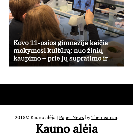
Kovo 11-osios gimnazija keičia
mokymosi kultūrą: nuo žinių
kaupimo – prie jų supratimo ir
taikymo
2018© Kauno alėja
|
Paper News
by
Themeansar
.
Kauno alėja