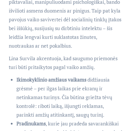
piktavaliai, manipuliuodami psichologiškai, bando
išvilioti asmens duomenis ar pinigus. Taip pat kyla
pavojus vaiko savivertei dėl socialinių tinklų įtakos
bei iššūkių, susijusių su dirbtiniu intelektu – šis
leidžia lengvai kurti suklastotas žinutes,
nuotraukas ar net pokalbius.
Lina Survila akcentuoja, kad saugumo priemonės
turi būti pritaikytos pagal vaiko amžių.
Ikimokyklinio amžiaus vaikams
didžiausia
grėsmė – per ilgas laikas prie ekranų ir
netinkamas turinys. Čia būtina griežta tėvų
kontrolė: riboti laiką, išjungti reklamas,
parinkti amžių atitinkantį, saugų turinį.
Pradinukams
, kurie jau pradeda savarankiškai