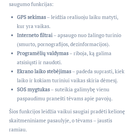
saugumo funkcijas:
GPS sekimas
– leidžia realiuoju laiku matyti,
kur yra vaikas.
Interneto filtrai
– apsaugo nuo žalingo turinio
(smurto, pornografijos, dezinformacijos).
Programėlių valdymas
– riboja, ką galima
atsisiųsti ir naudoti.
Ekrano laiko stebėjimas
– padeda suprasti, kiek
laiko ir kokiam turiniui vaikas skiria dėmesį.
SOS mygtukas
– suteikia galimybę vienu
paspaudimu pranešti tėvams apie pavojų.
Šios funkcijos leidžia vaikui saugiai pradėti kelionę
skaitmeniniame pasaulyje, o tėvams – jaustis
ramiau.