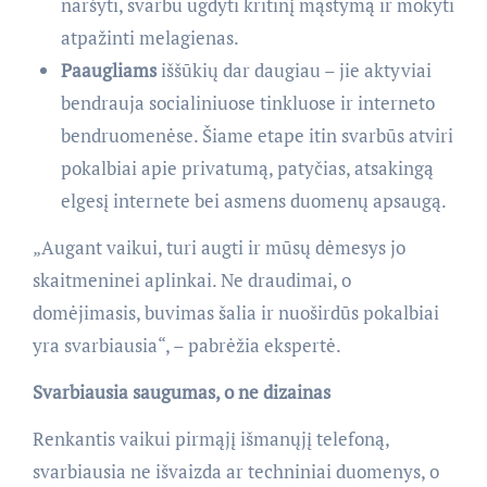
naršyti, svarbu ugdyti kritinį mąstymą ir mokyti
atpažinti melagienas.
Paaugliams
iššūkių dar daugiau – jie aktyviai
bendrauja socialiniuose tinkluose ir interneto
bendruomenėse. Šiame etape itin svarbūs atviri
pokalbiai apie privatumą, patyčias, atsakingą
elgesį internete bei asmens duomenų apsaugą.
„Augant vaikui, turi augti ir mūsų dėmesys jo
skaitmeninei aplinkai. Ne draudimai, o
domėjimasis, buvimas šalia ir nuoširdūs pokalbiai
yra svarbiausia“, – pabrėžia ekspertė.
Svarbiausia saugumas, o ne dizainas
Renkantis vaikui pirmąjį išmanųjį telefoną,
svarbiausia ne išvaizda ar techniniai duomenys, o