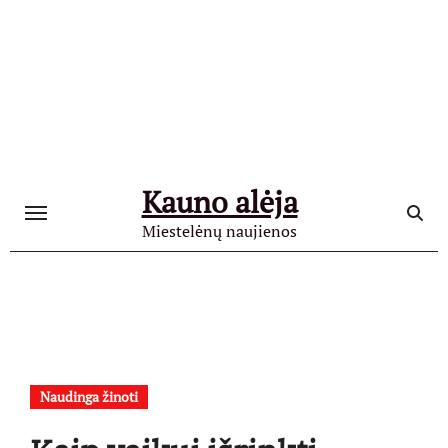
Skip
to
content
Kauno alėja
Miestelėnų naujienos
Naudinga žinoti