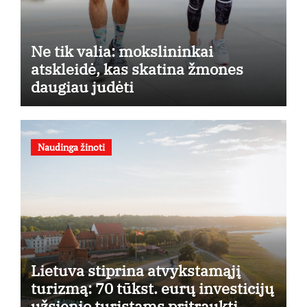
Ne tik valia: mokslininkai
atskleidė, kas skatina žmones
daugiau judėti
Naudinga žinoti
Lietuva stiprina atvykstamąjį
turizmą: 70 tūkst. eurų investicijų
užsienio turistams pritraukti