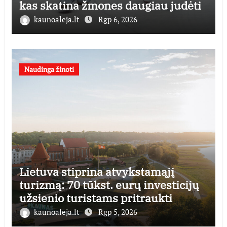
kas skatina žmones daugiau judėti
kaunoaleja.lt
Rgp 6, 2026
Naudinga žinoti
Lietuva stiprina atvykstamąjį
turizmą: 70 tūkst. eurų investicijų
užsienio turistams pritraukti
kaunoaleja.lt
Rgp 5, 2026