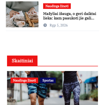
Naudinga žinoti
Mažyliai išauga, o geri daiktai
lieka: kam paaukoti jie gali
būti aukso vertės?
Rgp 5, 2026
Skaitiniai
Naudinga žinoti
Sportas