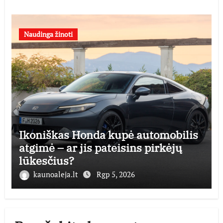
Naudinga žinoti
Ikoniškas Honda kupė automobilis
atgimė – ar jis pateisins pirkėjų
lūkesčius?
kaunoaleja.lt
Rgp 5, 2026