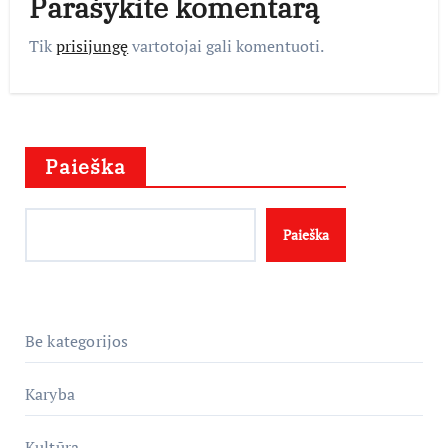
Parašykite komentarą
Tik
prisijungę
vartotojai gali komentuoti.
Paieška
Paieška
Be kategorijos
Karyba
Kultūra