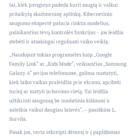
tai, kiek įrenginys padeda kurti saugią ir vaikui
pritaikytą skaitmeninę aplinką. Kibernetinio
saugumo ekspertė pataria rinktis modelius,
palaikančius tėvų kontrolės funkcijas – jos leidžia
stebėti ir atsakingai reguliuoti vaiko veiklą.
„Naudojant tokias programėles kaip „Google
Family Link“ ar „Kids Mode“, veikiančias „Samsung
Galaxy A“ serijos telefonuose, galima nustatyti,
kiek laiko vaikas praleidžia prie ekrano, apriboti
turinį ar matyti jo buvimo vietą. Tai leidžia
užtikrinti saugumą be nuolatinio kišimosi ir
suteikia vaikui daugiau laisvės“, – paaiškina L.
Survila.
Pasak jos, verta atkreipti dėmesį ir į papildomas