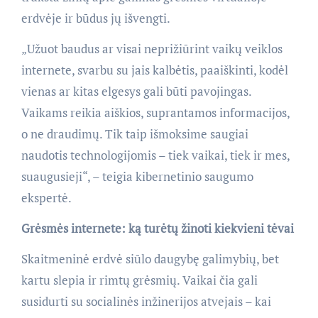
erdvėje ir būdus jų išvengti.
„Užuot baudus ar visai neprižiūrint vaikų veiklos
internete, svarbu su jais kalbėtis, paaiškinti, kodėl
vienas ar kitas elgesys gali būti pavojingas.
Vaikams reikia aiškios, suprantamos informacijos,
o ne draudimų. Tik taip išmoksime saugiai
naudotis technologijomis – tiek vaikai, tiek ir mes,
suaugusieji“, – teigia kibernetinio saugumo
ekspertė.
Grėsmės internete: ką turėtų žinoti kiekvieni tėvai
Skaitmeninė erdvė siūlo daugybę galimybių, bet
kartu slepia ir rimtų grėsmių. Vaikai čia gali
susidurti su socialinės inžinerijos atvejais – kai