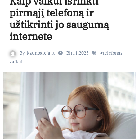
Kaip vaikui išrinkti
pirmąjį telefoną ir
užtikrinti jo saugumą
internete
By
kaunoaleja.lt
Bir11,2025
#
telefonas
vaikui