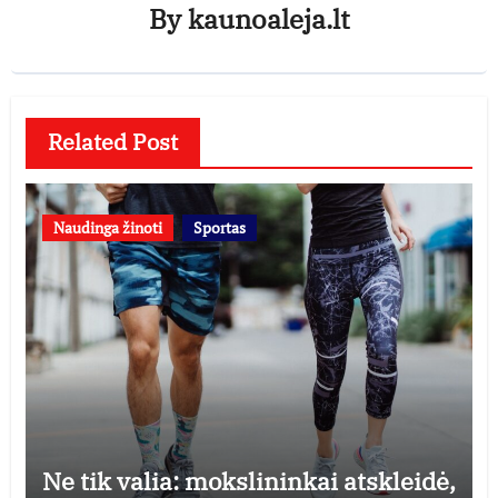
By
kaunoaleja.lt
Related Post
Naudinga žinoti
Sportas
Ne tik valia: mokslininkai atskleidė,