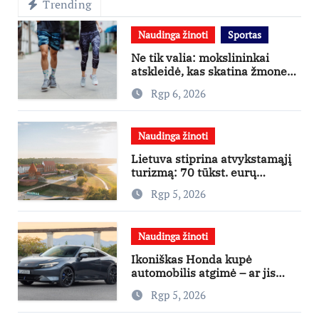
Trending
Naudinga žinoti
Sportas
Ne tik valia: mokslininkai
atskleidė, kas skatina žmones
daugiau judėti
Rgp 6, 2026
Naudinga žinoti
Lietuva stiprina atvykstamąjį
turizmą: 70 tūkst. eurų
investicijų užsienio turistams
Rgp 5, 2026
pritraukti
Naudinga žinoti
Ikoniškas Honda kupė
automobilis atgimė – ar jis
pateisins pirkėjų lūkesčius?
Rgp 5, 2026