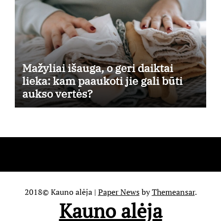
Mažyliai išauga, o geri daiktai
lieka: kam paaukoti jie gali būti
aukso vertės?
2018© Kauno alėja
|
Paper News
by
Themeansar
.
Kauno alėja