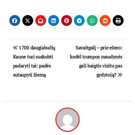
Navigacija
1700 daugiabučių
Savaitgalį – prie ežero:
tarp
Kaune turi suskubti
kodėl trumpos maudynės
padaryti tai: padės
gali baigtis vizitu pas
įrašų
sutaupyti žiemą
gydytoją?