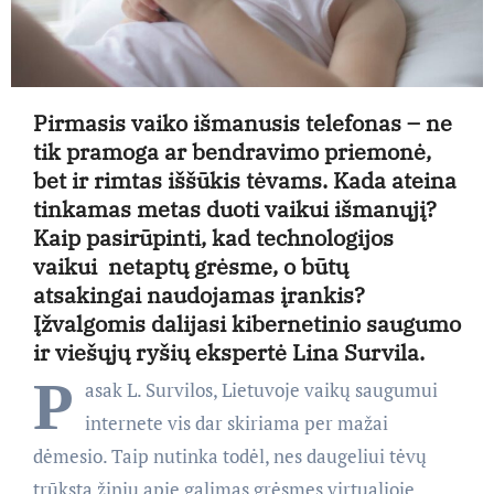
Pirmasis vaiko išmanusis telefonas – ne
tik pramoga ar bendravimo priemonė,
bet ir rimtas iššūkis tėvams. Kada ateina
tinkamas metas duoti vaikui išmanųjį?
Kaip pasirūpinti, kad technologijos
vaikui netaptų grėsme, o būtų
atsakingai naudojamas įrankis?
Įžvalgomis dalijasi kibernetinio saugumo
ir viešųjų ryšių ekspertė Lina Survila.
P
asak L. Survilos, Lietuvoje vaikų saugumui
internete vis dar skiriama per mažai
dėmesio. Taip nutinka todėl, nes daugeliui tėvų
trūksta žinių apie galimas grėsmes virtualioje