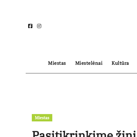
Skip
to
content
Miestas
Miestelėnai
Kultūra
Miestas
Pasitikrinkime žin