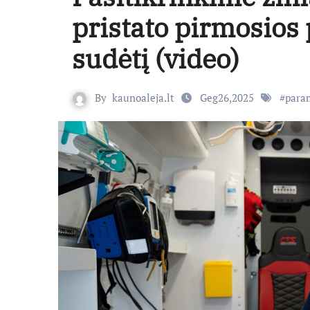
pristato pirmosios 
sudėtį (video)
By
kaunoaleja.lt
Geg26,2025
#
para