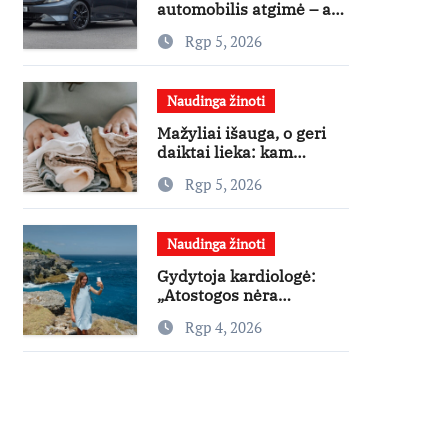
automobilis atgimė – ar
jis pateisins pirkėjų
Rgp 5, 2026
lūkesčius?
Naudinga žinoti
Mažyliai išauga, o geri
daiktai lieka: kam
paaukoti jie gali būti
Rgp 5, 2026
aukso vertės?
Naudinga žinoti
Gydytoja kardiologė:
„Atostogos nėra
varžybos – nereikia
Rgp 4, 2026
stengtis per vieną dieną
pamatyti visų lankytinų
vietų“