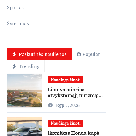
Sportas
Švietimas
Paskutinės naujienos
Popular
Trending
Naudinga žinoti
Lietuva stiprina
atvykstamąjį turizmą:
70 tūkst. eurų investicijų
Rgp 5, 2026
užsienio turistams
pritraukti
Naudinga žinoti
Ikoniškas Honda kupė