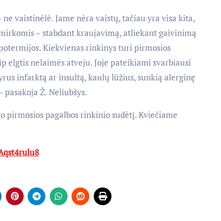
 ne vaistinėlė. Jame nėra vaistų, tačiau yra visa kita,
kimirkomis – stabdant kraujavimą, atliekant gaivinimą
potermijos. Kiekvienas rinkinys turi pirmosios
p elgtis nelaimės atveju. Joje pateikiami svarbiausi
rus infarktą ar insultą, kaulų lūžius, sunkią alerginę
– pasakoja Ž. Neliubšys.
o pirmosios pagalbos rinkinio sudėtį. Kviečiame
Aqst4rulu8