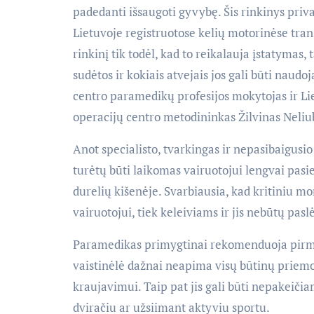
padedanti išsaugoti gyvybę. Šis rinkinys priva
Lietuvoje registruotose kelių motorinėse tran
rinkinį tik todėl, kad to reikalauja įstatymas
sudėtos ir kokiais atvejais jos gali būti nau
centro paramedikų profesijos mokytojas ir Li
operacijų centro metodininkas Žilvinas Neliu
Anot specialisto, tvarkingas ir nepasibaigusi
turėtų būti laikomas vairuotojui lengvai pasi
durelių kišenėje. Svarbiausia, kad kritiniu m
vairuotojui, tiek keleiviams ir jis nebūtų pasl
Paramedikas primygtinai rekomenduoja pirmos
vaistinėlė dažnai neapima visų būtinų prie
kraujavimui. Taip pat jis gali būti nepakeičia
dviračiu ar užsiimant aktyviu sportu.