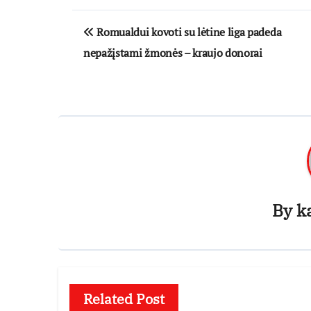
Navigacija
Romualdui kovoti su lėtine liga padeda
tarp
nepažįstami žmonės – kraujo donorai
įrašų
By
k
Related Post