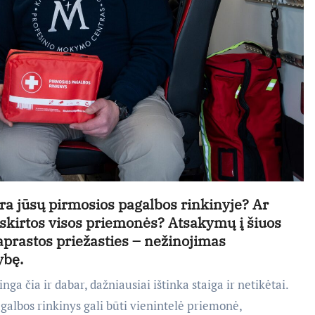
yra jūsų pirmosios pagalbos rinkinyje? Ar
am skirtos visos priemonės? Atsakymų į šiuos
aprastos priežasties – nežinojimas
ybę.
inga čia ir dabar, dažniausiai ištinka staiga ir netikėtai.
galbos rinkinys gali būti vienintelė priemonė,