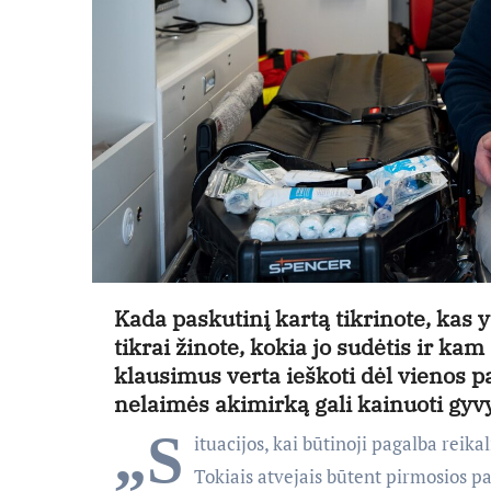
Kada paskutinį kartą tikrinote, kas 
tikrai žinote, kokia jo sudėtis ir k
klausimus verta ieškoti dėl vienos p
nelaimės akimirką gali kainuoti gyv
„S
ituacijos, kai būtinoji pagalba reikal
Tokiais atvejais būtent pirmosios pa