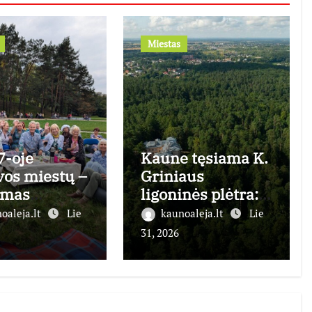
Miestas
7-oje
Kaune tęsiama K.
vos miestų –
Griniaus
imas
ligoninės plėtra:
rams:
Kulautuvoje
oaleja.lt
Lie
kaunoaleja.lt
Lie
skime
pasiruošimas
31, 2026
imą čia ir
atidarymui,
!“
Panemunėje –
statyboms