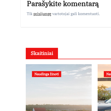
Parašykite komentarą
Tik
prisijungę
vartotojai gali komentuoti.
Skaitiniai
Naudinga žinoti
Na