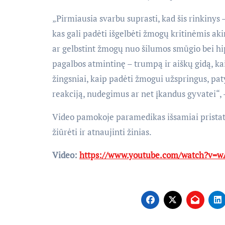
„Pirmiausia svarbu suprasti, kad šis rinkinys –
kas gali padėti išgelbėti žmogų kritinėmis a
ar gelbstint žmogų nuo šilumos smūgio bei hi
pagalbos atmintinę – trumpą ir aiškų gidą, kai
žingsniai, kaip padėti žmogui užspringus, paty
reakciją, nudegimus ar net įkandus gyvatei“, 
Video pamokoje paramedikas išsamiai pristat
žiūrėti ir atnaujinti žinias.
Video:
https://www.youtube.com/watch?v=w