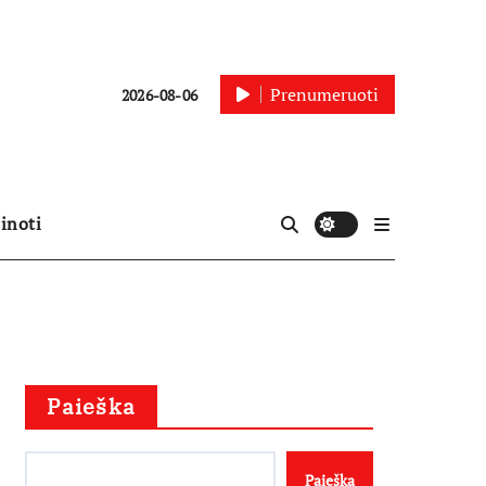
Prenumeruoti
2026-08-06
inoti
Paieška
Paieška