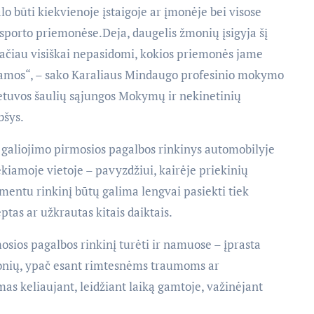
lo būti kiekvienoje įstaigoje ar įmonėje bei visose
sporto priemonėse.Deja, daugelis žmonių įsigyja šį
, tačiau visiškai nepasidomi, kokios priemonės jame
dojamos“, – sako Karaliaus Mindaugo profesinio mokymo
etuvos šaulių sąjungos Mokymų ir nekinetinių
bšys.
o galiojimo pirmosios pagalbos rinkinys automobilyje
ekiamoje vietoje – pavyzdžiui, kairėje priekinių
omentu rinkinį būtų galima lengvai pasiekti tiek
ėptas ar užkrautas kitais daiktais.
ios pagalbos rinkinį turėti ir namuose – įprasta
monių, ypač esant rimtesnėms traumoms ar
mas keliaujant, leidžiant laiką gamtoje, važinėjant