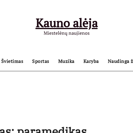
Kauno alėja
Miestelėnų naujienos
Švietimas
Sportas
Muzika
Karyba
Naudinga ž
ias: paramedikas