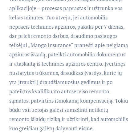
aplikacijoje – procesas paprastas ir užtrunka vos
kelias minutes. Tuo atveju, jei automobilis
nepraeis techninės apžiūros, pakaks per 7 dienas,
dar prieš remonto darbus, draudimo paslaugos
teikėjui „Mango Insurance“ pranešti apie neigiamą
apžiūros išvadą, pateikti automobilio dokumentus
ir ataskaitą iš techninės apžiūros centro. Įvertinęs
nustatytus trūkumus, draudikas įvardys, kurie jų
yra įtraukti į draudžiamuosius gedimus ir po
pateiktos kvalifikuoto autoserviso remonto
sąmatos, patvirtins išmokamą kompensaciją. Tokiu
būdu vairuotojas galėsi sumažinti netikėtų
remonto išlaidų riziką ir užtikrinti, kad automobilis
kuo greičiau galėtų dalyvauti eisme.