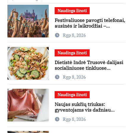
Naudinga žinoti
Festivaliuose pavogti telefonai,
ausinės ir laikrodžiai –
ekspertai primena apie
Rgp 8, 2026
didžiausias finansines rizikas
Naudinga žinoti
Dietistė Indrė Trusovė dalijasi
socialiniuose tinkluose
išpopuliarėjusiu lašišos salotų
Rgp 8, 2026
receptu
Naudinga žinoti
Naujas sukčių triukas:
gyventojams vis dažniau
skambina per „Viber“
Rgp 8, 2026