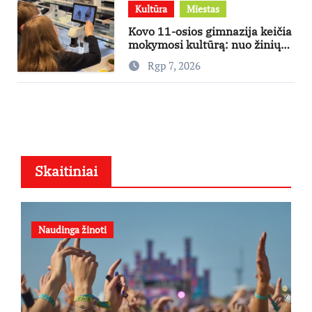
Kultūra
Miestas
Kovo 11-osios gimnazija keičia
mokymosi kultūrą: nuo žinių
kaupimo – prie jų supratimo ir
Rgp 7, 2026
taikymo
Skaitiniai
Naudinga žinoti