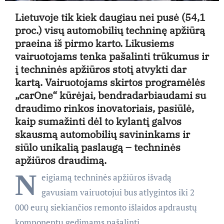
Lietuvoje tik kiek daugiau nei pusė (54,1
proc.) visų automobilių techninę apžiūrą
praeina iš pirmo karto. Likusiems
vairuotojams tenka pašalinti trūkumus ir
į techninės apžiūros stotį atvykti dar
kartą. Vairuotojams skirtos programėlės
„carOne“ kūrėjai, bendradarbiaudami su
draudimo rinkos inovatoriais, pasiūlė,
kaip sumažinti dėl to kylantį galvos
skausmą automobilių savininkams ir
siūlo unikalią paslaugą – techninės
apžiūros draudimą.
N
eigiamą techninės apžiūros išvadą
gavusiam vairuotojui bus atlygintos iki 2
000 eurų siekiančios remonto išlaidos apdraustų
komponentų gedimams pašalinti.