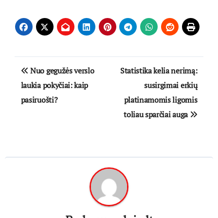
Navigacija
Nuo gegužės verslo
Statistika kelia nerimą:
tarp
laukia pokyčiai: kaip
susirgimai erkių
pasiruošti?
platinamomis ligomis
įrašų
toliau sparčiai auga