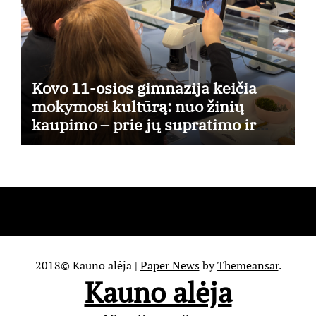
Kovo 11-osios gimnazija keičia
mokymosi kultūrą: nuo žinių
kaupimo – prie jų supratimo ir
taikymo
2018© Kauno alėja
|
Paper News
by
Themeansar
.
Kauno alėja