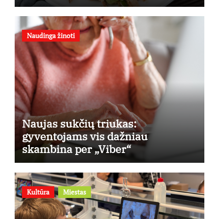
receptu
Naudinga žinoti
Naujas sukčių triukas:
gyventojams vis dažniau
skambina per „Viber“
Kultūra
Miestas