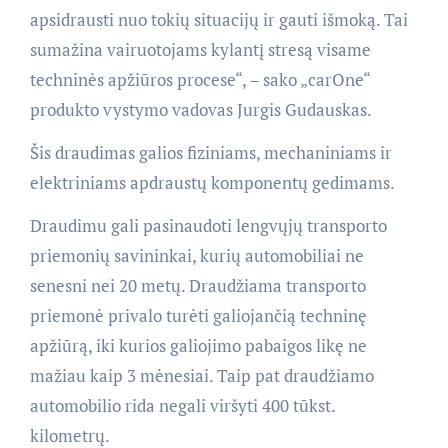
apsidrausti nuo tokių situacijų ir gauti išmoką. Tai
sumažina vairuotojams kylantį stresą visame
techninės apžiūros procese“, – sako „carOne“
produkto vystymo vadovas Jurgis Gudauskas.
Šis draudimas galios fiziniams, mechaniniams ir
elektriniams apdraustų komponentų gedimams.
Draudimu gali pasinaudoti lengvųjų transporto
priemonių savininkai, kurių automobiliai ne
senesni nei 20 metų. Draudžiama transporto
priemonė privalo turėti galiojančią techninę
apžiūrą, iki kurios galiojimo pabaigos likę ne
mažiau kaip 3 mėnesiai. Taip pat draudžiamo
automobilio rida negali viršyti 400 tūkst.
kilometrų.