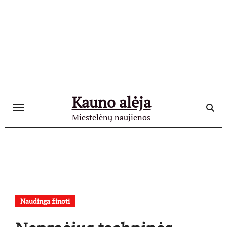
Skip
to
content
Kauno alėja
Miestelėnų naujienos
Naudinga žinoti