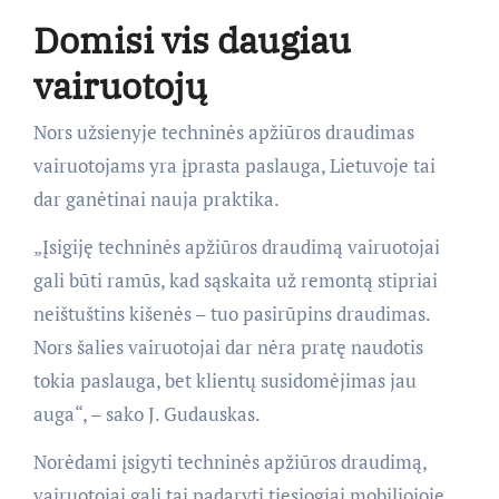
Domisi vis daugiau
vairuotojų
Nors užsienyje techninės apžiūros draudimas
vairuotojams yra įprasta paslauga, Lietuvoje tai
dar ganėtinai nauja praktika.
„Įsigiję techninės apžiūros draudimą vairuotojai
gali būti ramūs, kad sąskaita už remontą stipriai
neištuštins kišenės – tuo pasirūpins draudimas.
Nors šalies vairuotojai dar nėra pratę naudotis
tokia paslauga, bet klientų susidomėjimas jau
auga“, – sako J. Gudauskas.
Norėdami įsigyti techninės apžiūros draudimą,
vairuotojai gali tai padaryti tiesiogiai mobiliojoje