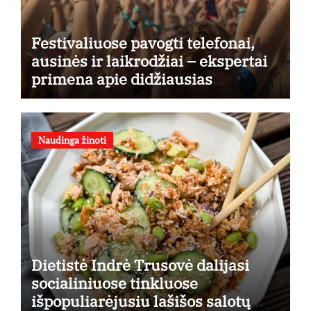
Festivaliuose pavogti telefonai,
ausinės ir laikrodžiai – ekspertai
primena apie didžiausias
finansines rizikas
Naudinga žinoti
Dietistė Indrė Trusovė dalijasi
socialiniuose tinkluose
išpopuliarėjusiu lašišos salotų