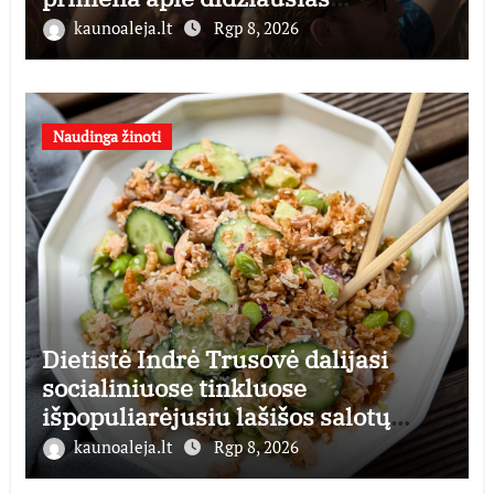
finansines rizikas
kaunoaleja.lt
Rgp 8, 2026
Naudinga žinoti
Dietistė Indrė Trusovė dalijasi
socialiniuose tinkluose
išpopuliarėjusiu lašišos salotų
receptu
kaunoaleja.lt
Rgp 8, 2026