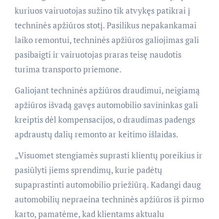
kuriuos vairuotojas sužino tik atvykęs patikrai į
techninės apžiūros stotį. Pasilikus nepakankamai
laiko remontui, techninės apžiūros galiojimas gali
pasibaigti ir vairuotojas praras teisę naudotis
turima transporto priemone.
Galiojant techninės apžiūros draudimui, neigiamą
apžiūros išvadą gavęs automobilio savininkas gali
kreiptis dėl kompensacijos, o draudimas padengs
apdraustų dalių remonto ar keitimo išlaidas.
„Visuomet stengiamės suprasti klientų poreikius ir
pasiūlyti jiems sprendimų, kurie padėtų
supaprastinti automobilio priežiūrą. Kadangi daug
automobilių nepraeina techninės apžiūros iš pirmo
karto, pamatėme, kad klientams aktualu