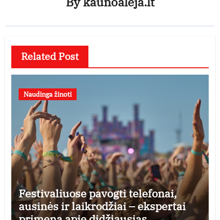
By
kaunoaleja.lt
Related Post
Naudinga žinoti
Festivaliuose pavogti telefonai,
ausinės ir laikrodžiai – ekspertai
primena apie didžiausias