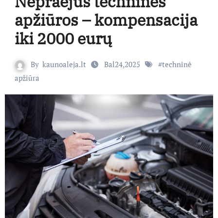
Nepraėjus techninės
apžiūros – kompensacija
iki 2000 eurų
By
kaunoaleja.lt
Bal24,2025
#
techninė
apžiūra