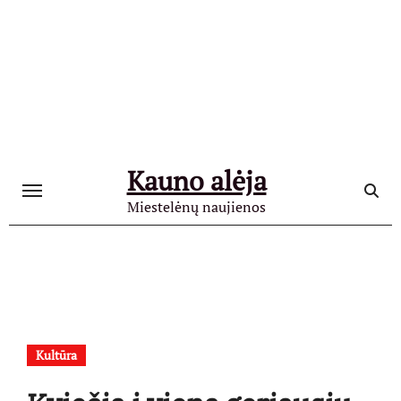
Skip
to
content
Kauno alėja
Miestelėnų naujienos
Kultūra