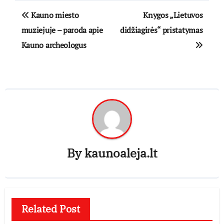
Navigacija
Kauno miesto
Knygos „Lietuvos
tarp
muziejuje – paroda apie
didžiagirės“ pristatymas
Kauno archeologus
įrašų
By
kaunoaleja.lt
Related Post