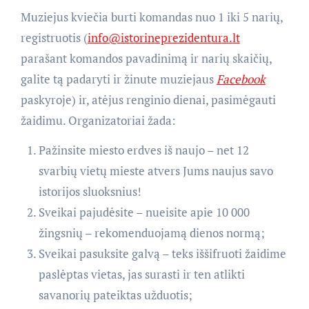
Muziejus kviečia burti komandas nuo 1 iki 5 narių,
registruotis (
info@istorineprezidentura.lt
parašant komandos pavadinimą ir narių skaičių,
galite tą padaryti ir žinute muziejaus
Facebook
paskyroje) ir, atėjus renginio dienai, pasimėgauti
žaidimu. Organizatoriai žada:
Pažinsite miesto erdves iš naujo – net 12
svarbių vietų mieste atvers Jums naujus savo
istorijos sluoksnius!
Sveikai pajudėsite – nueisite apie 10 000
žingsnių – rekomenduojamą dienos normą;
Sveikai pasuksite galvą – teks iššifruoti žaidime
paslėptas vietas, jas surasti ir ten atlikti
savanorių pateiktas užduotis;