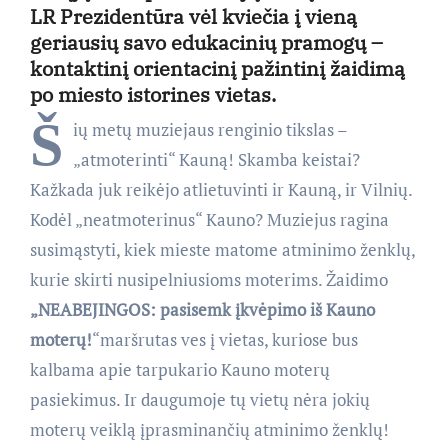
LR Prezidentūra vėl kviečia į vieną
geriausių savo edukacinių pramogų –
kontaktinį orientacinį pažintinį žaidimą
po miesto istorines vietas.
Š
ių metų muziejaus renginio tikslas –
„atmoterinti“ Kauną! Skamba keistai?
Kažkada juk reikėjo atlietuvinti ir Kauną, ir Vilnių.
Kodėl „neatmoterinus“ Kauno? Muziejus ragina
susimąstyti, kiek mieste matome atminimo ženklų,
kurie skirti nusipelniusioms moterims. Žaidimo
„NEABEJINGOS: pasisemk įkvėpimo iš Kauno
moterų!
“maršrutas ves į vietas, kuriose bus
kalbama apie tarpukario Kauno moterų
pasiekimus. Ir daugumoje tų vietų nėra jokių
moterų veiklą įprasminančių atminimo ženklų!