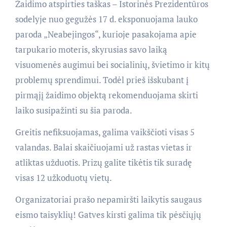
Žaidimo atspirties taškas – Istorinės Prezidentūros
sodelyje nuo gegužės 17 d. eksponuojama lauko
paroda „Neabejingos“, kurioje pasakojama apie
tarpukario moteris, skyrusias savo laiką
visuomenės augimui bei socialinių, švietimo ir kitų
problemų sprendimui. Todėl prieš išskubant į
pirmąjį žaidimo objektą rekomenduojama skirti
laiko susipažinti su šia paroda.
Greitis nefiksuojamas, galima vaikščioti visas 5
valandas. Balai skaičiuojami už rastas vietas ir
atliktas užduotis. Prizų galite tikėtis tik suradę
visas 12 užkoduotų vietų.
Organizatoriai prašo nepamiršti laikytis saugaus
eismo taisyklių! Gatves kirsti galima tik pėsčiųjų