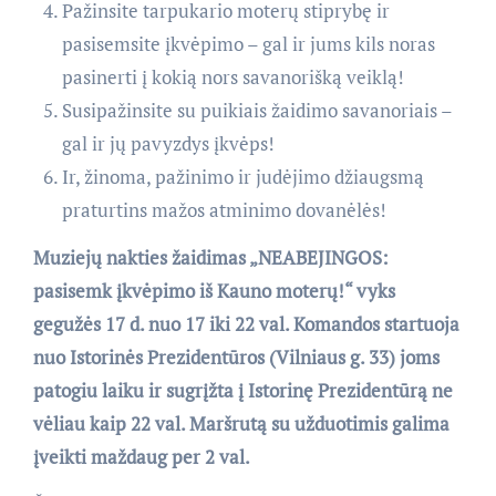
Pažinsite tarpukario moterų stiprybę ir
pasisemsite įkvėpimo – gal ir jums kils noras
pasinerti į kokią nors savanorišką veiklą!
Susipažinsite su puikiais žaidimo savanoriais –
gal ir jų pavyzdys įkvėps!
Ir, žinoma, pažinimo ir judėjimo džiaugsmą
praturtins mažos atminimo dovanėlės!
Muziejų nakties žaidimas „NEABEJINGOS:
pasisemk įkvėpimo iš Kauno moterų!“ vyks
gegužės 17 d. nuo 17 iki 22 val. Komandos startuoja
nuo Istorinės Prezidentūros (Vilniaus g. 33) joms
patogiu laiku ir sugrįžta į Istorinę Prezidentūrą ne
vėliau kaip 22 val. Maršrutą su užduotimis galima
įveikti maždaug per 2 val.