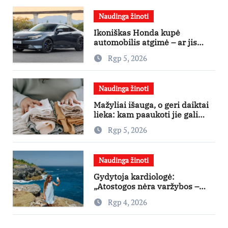
Naudinga žinoti
Ikoniškas Honda kupė
automobilis atgimė – ar jis
pateisins pirkėjų lūkesčius?
Rgp 5, 2026
Naudinga žinoti
Mažyliai išauga, o geri daiktai
lieka: kam paaukoti jie gali
būti aukso vertės?
Rgp 5, 2026
Naudinga žinoti
Gydytoja kardiologė:
„Atostogos nėra varžybos –
nereikia stengtis per vieną
Rgp 4, 2026
dieną pamatyti visų lankytinų
vietų“