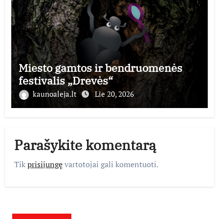
Miesto gamtos ir bendruomenės
festivalis „Drevės“
kaunoaleja.lt
Lie 20, 2026
Parašykite komentarą
Tik
prisijungę
vartotojai gali komentuoti.