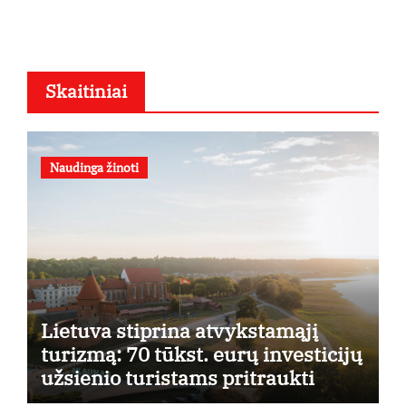
Skaitiniai
Naudinga žinoti
Lietuva stiprina atvykstamąjį
turizmą: 70 tūkst. eurų investicijų
užsienio turistams pritraukti