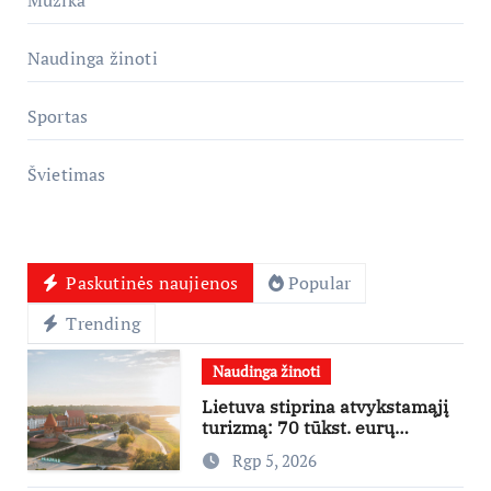
Naudinga žinoti
Sportas
Švietimas
Paskutinės naujienos
Popular
Trending
Naudinga žinoti
Lietuva stiprina atvykstamąjį
turizmą: 70 tūkst. eurų
investicijų užsienio turistams
Rgp 5, 2026
pritraukti