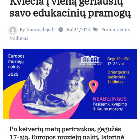
Kviečia į vieną geriausių
savo edukacinių pramogų
By
kaunoaleja.lt
Bal24,2025
#
orientacinis
žaidimas
Po ketverių metų pertraukos, gegužės
17-ąją, Europos muziejų naktį, Istorinė