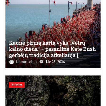
Kaune pirmą kartą vyks „Vėtrų
kalno diena“ – pasaulinė Kate Bush
gerbėjų tradicija atkeliauja į
Lietuvą
kaunoaleja.lt
Lie 23, 2026
Kultūra