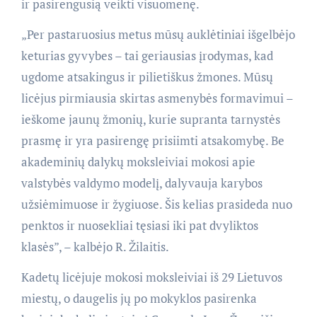
ir pasirengusią veikti visuomenę.
„Per pastaruosius metus mūsų auklėtiniai išgelbėjo
keturias gyvybes – tai geriausias įrodymas, kad
ugdome atsakingus ir pilietiškus žmones. Mūsų
licėjus pirmiausia skirtas asmenybės formavimui –
ieškome jaunų žmonių, kurie supranta tarnystės
prasmę ir yra pasirengę prisiimti atsakomybę. Be
akademinių dalykų moksleiviai mokosi apie
valstybės valdymo modelį, dalyvauja karybos
užsiėmimuose ir žygiuose. Šis kelias prasideda nuo
penktos ir nuosekliai tęsiasi iki pat dvyliktos
klasės”, – kalbėjo R. Žilaitis.
Kadetų licėjuje mokosi moksleiviai iš 29 Lietuvos
miestų, o daugelis jų po mokyklos pasirenka