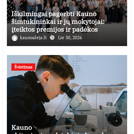
Iškilmingai pagerbti Kauno
šimtukininkai ir jų mokytojai:
įteiktos premijos ir padėkos
kaunoaleja.lt
Lie 30, 2026
Švietimas
Kauno