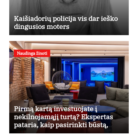
Kaišiadorių policija vis dar ieško
dingusios moters
Naudinga žinoti
Pirmą kartą investuojate į
nekilnojamąjį turtą? Ekspertas
pataria, kaip pasirinkti būstą,
kuris generuos grąžą