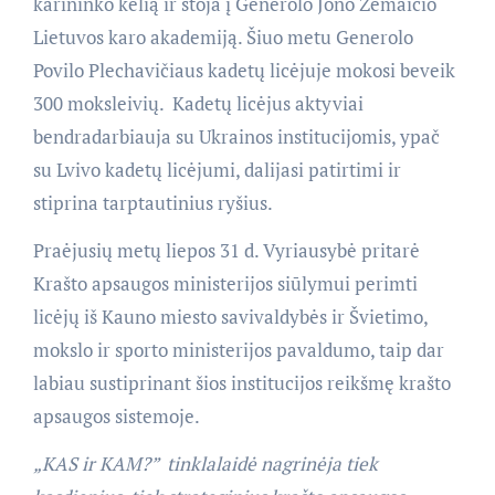
karininko kelią ir stoja į Generolo Jono Žemaičio
Lietuvos karo akademiją. Šiuo metu Generolo
Povilo Plechavičiaus kadetų licėjuje mokosi beveik
300 moksleivių. Kadetų licėjus aktyviai
bendradarbiauja su Ukrainos institucijomis, ypač
su Lvivo kadetų licėjumi, dalijasi patirtimi ir
stiprina tarptautinius ryšius.
Praėjusių metų liepos 31 d. Vyriausybė pritarė
Krašto apsaugos ministerijos siūlymui perimti
licėjų iš Kauno miesto savivaldybės ir Švietimo,
mokslo ir sporto ministerijos pavaldumo, taip dar
labiau sustiprinant šios institucijos reikšmę krašto
apsaugos sistemoje.
„KAS ir KAM?” tinklalaidė nagrinėja tiek