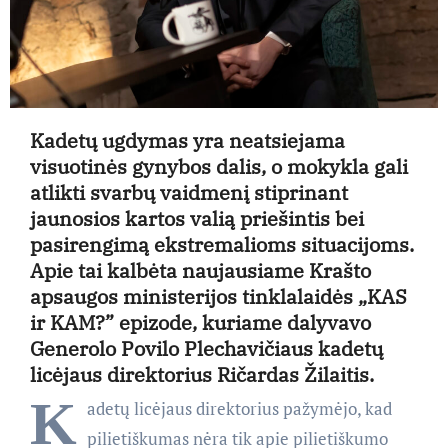
Kadetų ugdymas yra neatsiejama
visuotinės gynybos dalis, o mokykla gali
atlikti svarbų vaidmenį stiprinant
jaunosios kartos valią priešintis bei
pasirengimą ekstremalioms situacijoms.
Apie tai kalbėta naujausiame Krašto
apsaugos ministerijos tinklalaidės „KAS
ir KAM?” epizode, kuriame dalyvavo
Generolo Povilo Plechavičiaus kadetų
licėjaus direktorius Ričardas Žilaitis.
K
adetų licėjaus direktorius pažymėjo, kad
pilietiškumas nėra tik apie pilietiškumo