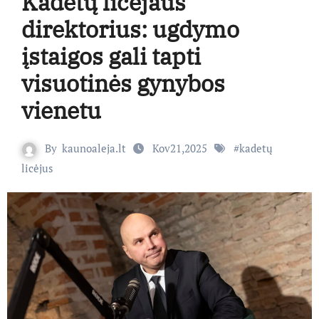
Kadetų licėjaus
direktorius: ugdymo
įstaigos gali tapti
visuotinės gynybos
vienetu
By
kaunoaleja.lt
Kov21,2025
#
kadetų
licėjus