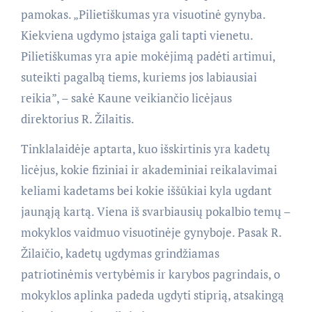
pamokas. „Pilietiškumas yra visuotinė gynyba.
Kiekviena ugdymo įstaiga gali tapti vienetu.
Pilietiškumas yra apie mokėjimą padėti artimui,
suteikti pagalbą tiems, kuriems jos labiausiai
reikia”, – sakė Kaune veikiančio licėjaus
direktorius R. Žilaitis.
Tinklalaidėje aptarta, kuo išskirtinis yra kadetų
licėjus, kokie fiziniai ir akademiniai reikalavimai
keliami kadetams bei kokie iššūkiai kyla ugdant
jaunąją kartą. Viena iš svarbiausių pokalbio temų –
mokyklos vaidmuo visuotinėje gynyboje. Pasak R.
Žilaičio, kadetų ugdymas grindžiamas
patriotinėmis vertybėmis ir karybos pagrindais, o
mokyklos aplinka padeda ugdyti stiprią, atsakingą