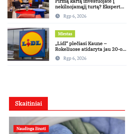
Pirmą kartą investuojate į
nekilnojamąjį turtą? Ekspertas
pataria, kaip pasirinkti būstą,
Rgp 6, 2026
kuris generuos grąžą
Miestas
„Lidl“ plečiasi Kaune –
Rokeliuose atidaryta jau 20-oji
parduotuvė mieste
Rgp 6, 2026
Skaitiniai
Naudinga žinoti