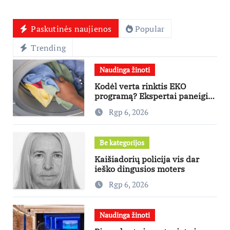
Paskutinės naujienos
Popular
Trending
Naudinga žinoti
Kodėl verta rinktis EKO
programą? Ekspertai paneigia
dažniausius mitus
Rgp 6, 2026
Be kategorijos
Kaišiadorių policija vis dar
ieško dingusios moters
Rgp 6, 2026
Naudinga žinoti