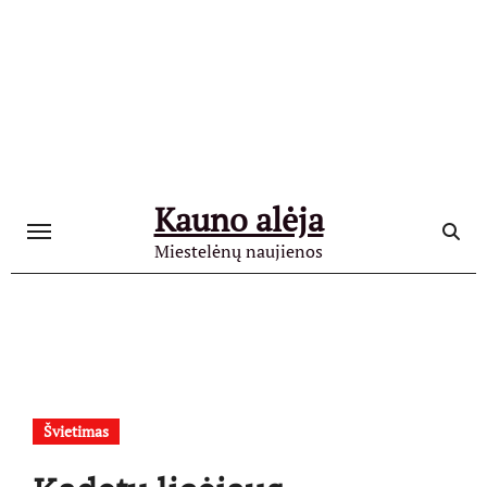
Skip
to
content
Kauno alėja
Miestelėnų naujienos
Švietimas