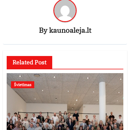
By
kaunoaleja.lt
Related Post
Švietimas