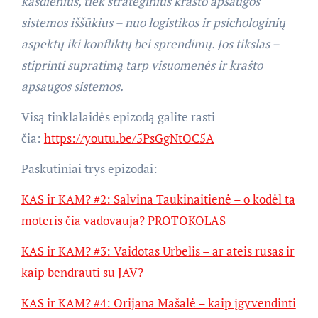
kasdienius, tiek strateginius krašto apsaugos
sistemos iššūkius – nuo logistikos ir psichologinių
aspektų iki konfliktų bei sprendimų. Jos tikslas –
stiprinti supratimą tarp visuomenės ir krašto
apsaugos sistemos.
Visą tinklalaidės epizodą galite rasti
čia:
https://youtu.be/5PsGgNtOC5A
Paskutiniai trys epizodai:
KAS ir KAM? #2: Salvina Taukinaitienė – o kodėl ta
moteris čia vadovauja? PROTOKOLAS
KAS ir KAM? #3: Vaidotas Urbelis – ar ateis rusas ir
kaip bendrauti su JAV?
KAS ir KAM? #4: Orijana Mašalė – kaip įgyvendinti