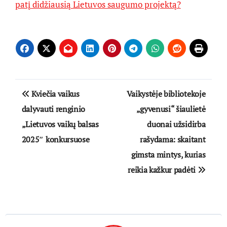
patį didžiausią Lietuvos saugumo projektą?
Navigacija
Kviečia vaikus
Vaikystėje bibliotekoje
tarp
dalyvauti renginio
„gyvenusi“ šiaulietė
„Lietuvos vaikų balsas
duonai užsidirba
įrašų
2025″ konkursuose
rašydama: skaitant
gimsta mintys, kurias
reikia kažkur padėti