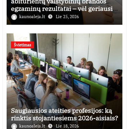
abiturientų valstybinių brandos
egzaminų rezultatai – vėl geriausi
šalyje
kaunoaleja.lt
Lie 25, 2026
Švietimas
Saugiausios ateities profesijos: ką
rinktis stojantiesiems 2026-aisiais?
kaunoaleja.lt
Lie 18, 2026