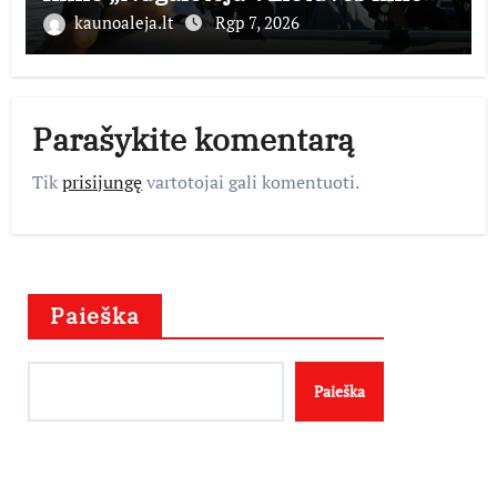
teatruose – nuo rugpjūčio 7-osios
kaunoaleja.lt
Rgp 7, 2026
Parašykite komentarą
Tik
prisijungę
vartotojai gali komentuoti.
Paieška
Paieška