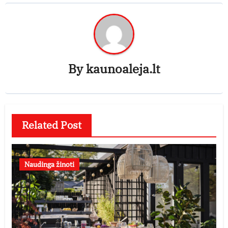
By
kaunoaleja.lt
Related Post
Naudinga žinoti