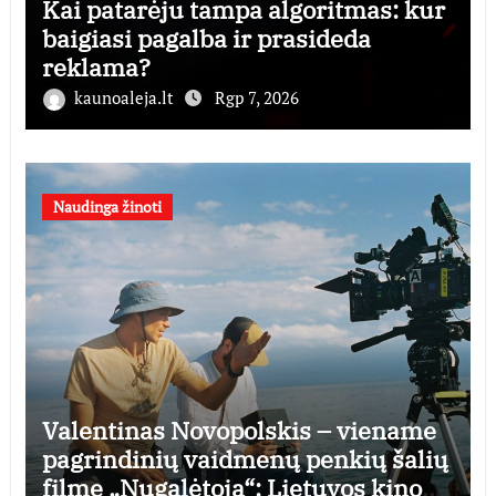
Kai patarėju tampa algoritmas: kur
baigiasi pagalba ir prasideda
reklama?
kaunoaleja.lt
Rgp 7, 2026
Naudinga žinoti
Valentinas Novopolskis – viename
pagrindinių vaidmenų penkių šalių
filme „Nugalėtoja“: Lietuvos kino