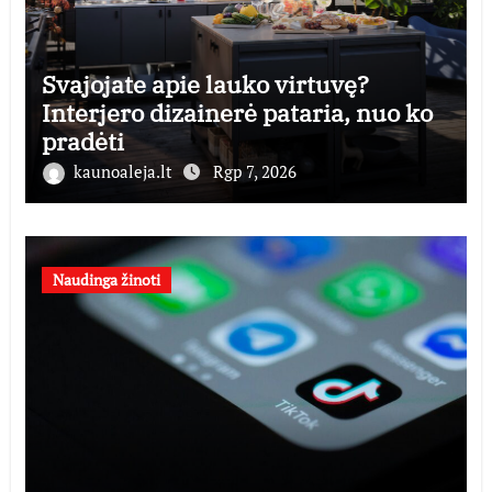
Svajojate apie lauko virtuvę?
Interjero dizainerė pataria, nuo ko
pradėti
kaunoaleja.lt
Rgp 7, 2026
Naudinga žinoti