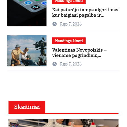
Naudinga žinoti
Kai patarėju tampa algoritmas:
kur baigiasi pagalba ir
prasideda reklama?
Rgp 7, 2026
Naudinga žinoti
Valentinas Novopolskis –
viename pagrindinių
vaidmenų penkių šalių filme
Rgp 7, 2026
„Nugalėtoja“: Lietuvos kino
teatruose – nuo rugpjūčio 7-
osios
Skaitiniai