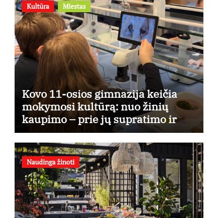
Kultūra
Miestas
Kovo 11-osios gimnazija keičia
mokymosi kultūrą: nuo žinių
kaupimo – prie jų supratimo ir
taikymo
Naudinga žinoti