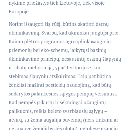
nykimo priežastys tiek Lietuvoje, tiek visoje
Europoje.
Norint išsaugoti šią rūšį, būtina skatinti darnų
ūkininkavimą. Svarbu, kad ūkininkai jungtųsi prie
Kaimo plėtros programos agroaplinkosauginių
priemonių bei eko-schemų, laikytųsi bazinių
ūkininkavimo principų, nesausintų esamų šlapynių
ir ribotų melioraciją, ypač teritorijose, kur
stebimas šlapynių atsikūrimas. Taip pat būtina
ženkliai mažinti pesticidų naudojimą, kad būtų
sudarytos palankesnės sąlygos pempių veisimusi.
Kad pempės įsikurtų ir sėkmingai užaugintų
palikuonis, reikia keleto svarbiausių sąlygų –
atvirų, su žema augalija buveinių (nors tinkami ar
ne apaugę žemdirbystės plotai), netoliese esančio