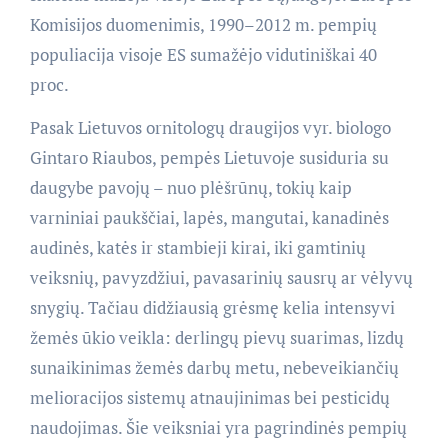
Komisijos duomenimis, 1990–2012 m. pempių
populiacija visoje ES sumažėjo vidutiniškai 40
proc.
Pasak Lietuvos ornitologų draugijos vyr. biologo
Gintaro Riaubos, pempės Lietuvoje susiduria su
daugybe pavojų – nuo plėšrūnų, tokių kaip
varniniai paukščiai, lapės, mangutai, kanadinės
audinės, katės ir stambieji kirai, iki gamtinių
veiksnių, pavyzdžiui, pavasarinių sausrų ar vėlyvų
snygių. Tačiau didžiausią grėsmę kelia intensyvi
žemės ūkio veikla: derlingų pievų suarimas, lizdų
sunaikinimas žemės darbų metu, nebeveikiančių
melioracijos sistemų atnaujinimas bei pesticidų
naudojimas. Šie veiksniai yra pagrindinės pempių