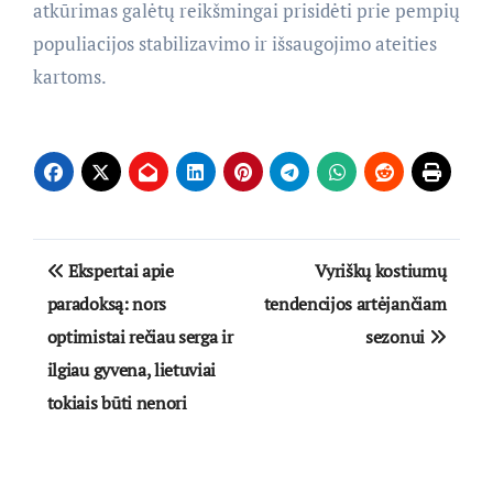
atkūrimas galėtų reikšmingai prisidėti prie pempių
populiacijos stabilizavimo ir išsaugojimo ateities
kartoms.
Navigacija
Ekspertai apie
Vyriškų kostiumų
tarp
paradoksą: nors
tendencijos artėjančiam
optimistai rečiau serga ir
sezonui
įrašų
ilgiau gyvena, lietuviai
tokiais būti nenori