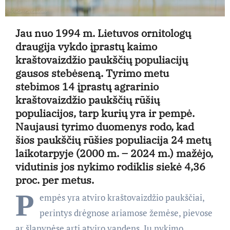
Jau nuo 1994 m. Lietuvos ornitologų
draugija vykdo įprastų kaimo
kraštovaizdžio paukščių populiacijų
gausos stebėseną. Tyrimo metu
stebimos 14 įprastų agrarinio
kraštovaizdžio paukščių rūšių
populiacijos, tarp kurių yra ir pempė.
Naujausi tyrimo duomenys rodo, kad
šios paukščių rūšies populiacija 24 metų
laikotarpyje (2000 m. – 2024 m.) mažėjo,
vidutinis jos nykimo rodiklis siekė 4,36
proc. per metus.
P
empės yra atviro kraštovaizdžio paukščiai,
perintys drėgnose ariamose žemėse, pievose
ar šlapynėse arti atviro vandens. Jų nykimo