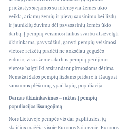
priežastys siejamos su intensyvia žemės ūkio
veikla, ariamų žemių ir pievų sausinimu bei lizdų
ir jauniklių žuvimu dėl pavasarinių žemės ūkio
darbų. Į pempių veisimosi laikus svarbu atsižvelgti
ūkininkams, pavyzdžiui, ganyti pempių veisimosi
vietose reikėtų pradėti ne anksčiau gegužės
vidurio, visus žemės darbus pempių perėjimo
vietose baigti iki atsirandant pirmosioms dėtims.
Nemažai žalos pempių lizdams pridaro ir išaugusi
sausumos plėšrūnų, ypač lapių, populiacija.
Darnus ūkininkavimas – raktas į pempių
populiacijos išsaugojimą
Nors Lietuvoje pempės vis dar paplitusios, jų
skaičius mažėja visoje Europos Sąjungoje. Europos