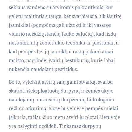
seklaus vandens su atviromis pakrantėmis, kur
galėtų maitintis suaugę, bet svarbiausia, tik išsiritę
jaunikliai (pempėms gali užtekti ir iki vasaros
vidurio neišdžiųstančių lauko balučių), kad lizdų
nesunaikintų žemės ūkio technika ar plėšrūnai, ir
kad pempės bei jų jaunikliai rastų pakankamai
maisto, pagrinde, įvairių bestuburių, kurie labai
nukenčia naudojant pesticidus.
Be to, vykdant atvirų salų gamtotvarką, svarbu
skatinti išeksploatuotų durpynų ir žemės ūkyje
naudojamų nusausintų durpžemių hidrologinio
režimo atkūrimą. Šiose buveinėse pempės mielai
įsikuria, tačiau šiuo metu atviri jų plotai Lietuvoje
yra palyginti nedideli. Tinkamas durpynų