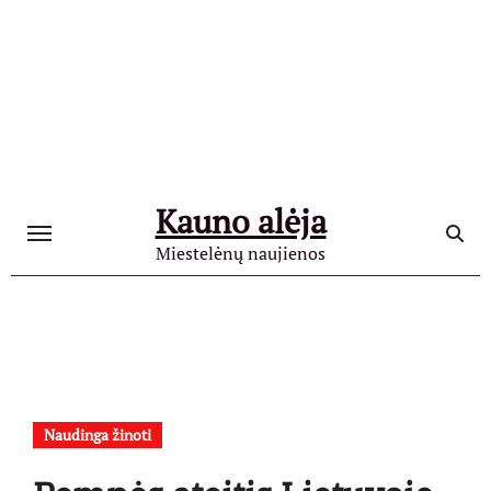
Skip
to
content
Kauno alėja
Miestelėnų naujienos
Naudinga žinoti