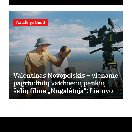
Naudinga žinoti
Valentinas Novopolskis – viename
pagrindinių vaidmenų penkių
šalių filme „Nugalėtoja“: Lietuvos
kino teatruose – nuo rugpjūčio 7-
osios