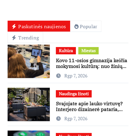
Paskutinės naujienos
Popular
Trending
Kultūra
Miestas
Kovo 11-osios gimnazija keičia
mokymosi kultūrą: nuo žinių
kaupimo – prie jų supratimo ir
Rgp 7, 2026
taikymo
Naudinga žinoti
Svajojate apie lauko virtuvę?
Interjero dizainerė pataria,
nuo ko pradėti
Rgp 7, 2026