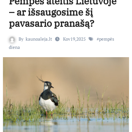
Pempės ateitis Lietuvoje
– ar išsaugosime šį
pavasario pranašą?
By
kaunoaleja.lt
Kov19,2025
#
pempės
diena