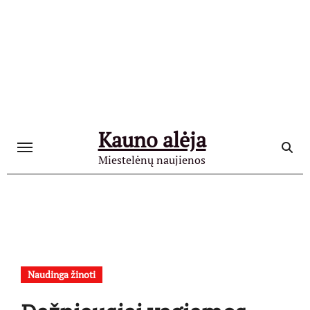
Skip
to
content
Kauno alėja
Miestelėnų naujienos
Naudinga žinoti