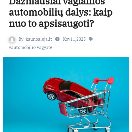
Dažniausiai vagiamos
automobilių dalys: kaip
nuo to apsisaugoti?
By
kaunoaleja.lt
Kov11,2025
#
automobilio vagystė