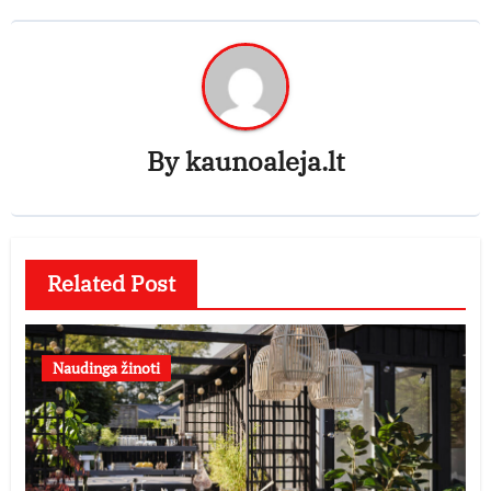
By
kaunoaleja.lt
Related Post
Naudinga žinoti