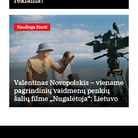
reklama?
Naudinga žinoti
Valentinas Novopolskis – viename
pagrindinių vaidmenų penkių
šalių filme „Nugalėtoja“: Lietuvos
kino teatruose – nuo rugpjūčio 7-
osios