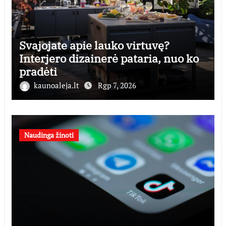
Svajojate apie lauko virtuvę?
Interjero dizainerė pataria, nuo ko
pradėti
kaunoaleja.lt
Rgp 7, 2026
Naudinga žinoti