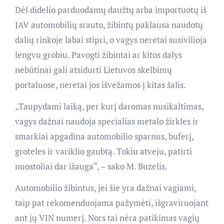
Dėl didelio parduodamų daužtų arba importuotų iš
JAV automobilių srauto, žibintų paklausa naudotų
dalių rinkoje labai stipri, o vagys neretai susivilioja
lengvu grobiu. Pavogti žibintai ar kitos dalys
nebūtinai gali atsidurti Lietuvos skelbimų
portaluose, neretai jos išvežamos į kitas šalis.
„Taupydami laiką, per kurį daromas nusikaltimas,
vagys dažnai naudoja specialias metalo žirkles ir
smarkiai apgadina automobilio sparnus, buferį,
groteles ir variklio gaubtą. Tokiu atveju, patirti
nuostoliai dar išauga“, – sako M. Buzelis.
Automobilio žibintus, jei šie yra dažnai vagiami,
taip pat rekomenduojama pažymėti, išgraviruojant
ant jų VIN numerį. Nors tai nėra patikimas vagių