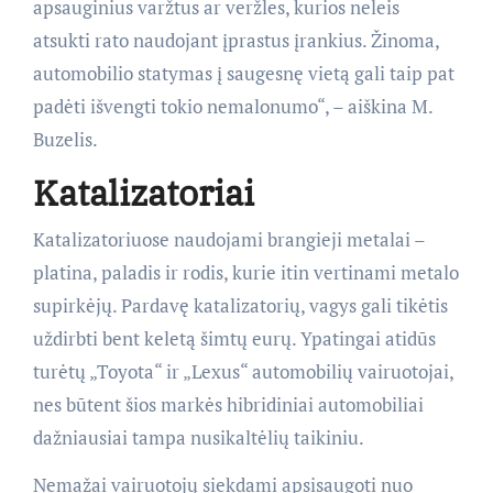
apsauginius varžtus ar veržles, kurios neleis
atsukti rato naudojant įprastus įrankius. Žinoma,
automobilio statymas į saugesnę vietą gali taip pat
padėti išvengti tokio nemalonumo“, – aiškina M.
Buzelis.
Katalizatoriai
Katalizatoriuose naudojami brangieji metalai –
platina, paladis ir rodis, kurie itin vertinami metalo
supirkėjų. Pardavę katalizatorių, vagys gali tikėtis
uždirbti bent keletą šimtų eurų. Ypatingai atidūs
turėtų „Toyota“ ir „Lexus“ automobilių vairuotojai,
nes būtent šios markės hibridiniai automobiliai
dažniausiai tampa nusikaltėlių taikiniu.
Nemažai vairuotojų siekdami apsisaugoti nuo