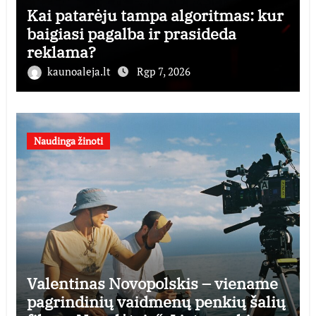
Kai patarėju tampa algoritmas: kur
baigiasi pagalba ir prasideda
reklama?
kaunoaleja.lt
Rgp 7, 2026
Naudinga žinoti
Valentinas Novopolskis – viename
pagrindinių vaidmenų penkių šalių