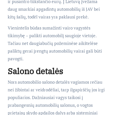
ir pusantro tūkstančio eurų. Į Lietuvą įvežama
daug smarkiai apgadintų automobilių iš JAV bei
kitų šalių, todėl vairas yra paklausi prekė.
Vienintelis būdas sumažinti vairo vagystės
tikimybę – palikti automobilį saugioje vietoje.
Tačiau net daugiabučių požeminėse aikštelėse
paliktų gerai įrengtų automobilių vairai gali būti
pavogti.
Salono detalės
Nors automobilio salono detalės vagiamos rečiau
nei žibintai ar veidrodėliai, tarp ilgapirščių jos irgi
populiarios. Dažniausiai vagys taikosi į
prabangesnių automobilių salonus, o vogtos
prietaisų skydo apdailos dalys arba sisteminiai