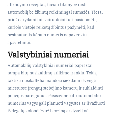
atbaidymo receptas, tačiau tikimybė rasti
automobilį be žibintų reikšmingai sumažės. Tiesa,
prieš darydami tai, vairuotojai turi pasidomėti,
kurioje vietoje reikėtų žibintus pažymėti, kad
besimatantis kėbulo numeris nepakenktų
apšvietimui.
Valstybiniai numeriai
Automobilių valstybiniai numeriai paprastai
tampa kitų nusikaltimų atlikimo įrankiu. Tokią
taktiką nusikaltėliai naudoja siekdami išvengti
miestuose įrengtų stebėjimo kamerų ir suklaidinti
policijos pareigūnus. Pasisavinę kito automobilio
numerius vagys gali planuoti vagystes ar išvažiuoti
iš degalų kolonėlės už benziną ar dyzelį nė