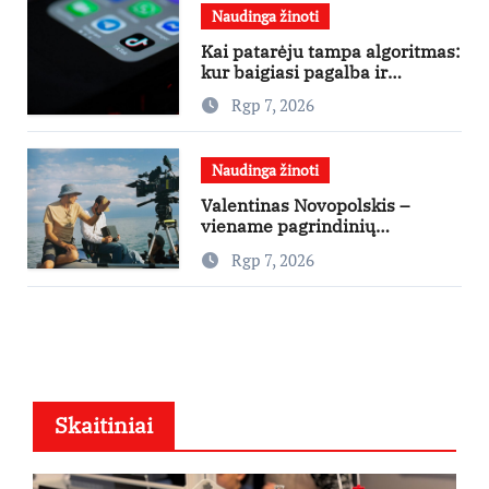
Naudinga žinoti
Kai patarėju tampa algoritmas:
kur baigiasi pagalba ir
prasideda reklama?
Rgp 7, 2026
Naudinga žinoti
Valentinas Novopolskis –
viename pagrindinių
vaidmenų penkių šalių filme
Rgp 7, 2026
„Nugalėtoja“: Lietuvos kino
teatruose – nuo rugpjūčio 7-
osios
Skaitiniai