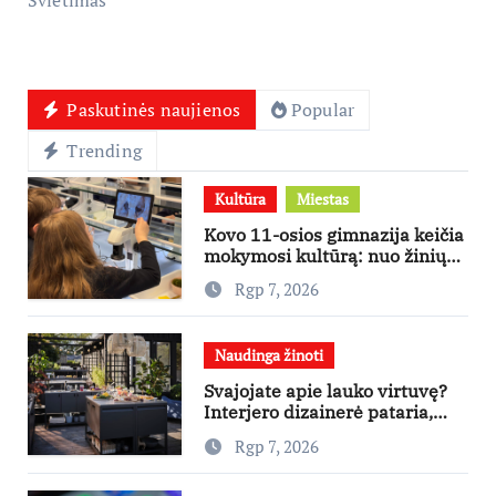
Paskutinės naujienos
Popular
Trending
Kultūra
Miestas
Kovo 11-osios gimnazija keičia
mokymosi kultūrą: nuo žinių
kaupimo – prie jų supratimo ir
Rgp 7, 2026
taikymo
Naudinga žinoti
Svajojate apie lauko virtuvę?
Interjero dizainerė pataria,
nuo ko pradėti
Rgp 7, 2026