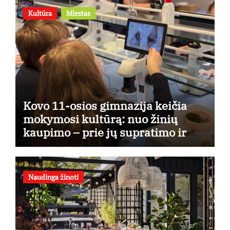
Kultūra
Miestas
Kovo 11-osios gimnazija keičia
mokymosi kultūrą: nuo žinių
kaupimo – prie jų supratimo ir
taikymo
Naudinga žinoti