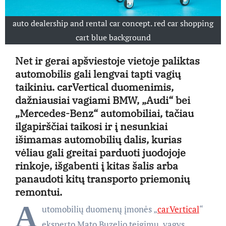
auto dealership and rental car concept. red car shopping
cart blue background
Net ir gerai apšviestoje vietoje paliktas
automobilis gali lengvai tapti vagių
taikiniu. carVertical duomenimis,
dažniausiai vagiami BMW, „Audi“ bei
„Mercedes-Benz“ automobiliai, tačiau
ilgapirščiai taikosi ir į nesunkiai
išimamas automobilių dalis, kurias
vėliau gali greitai parduoti juodojoje
rinkoje, išgabenti į kitas šalis arba
panaudoti kitų transporto priemonių
remontui.
A
utomobilių duomenų įmonės „
carVertical
“
eksperto Mato Buzelio teigimu, vagys