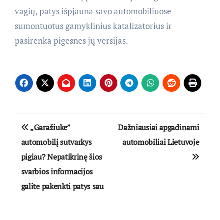
vagių, patys išpjauna savo automobiliuose
sumontuotus gamyklinius katalizatorius ir
pasirenka pigesnes jų versijas.
Navigacija
„Garažiuke”
Dažniausiai apgadinami
tarp
automobilį sutvarkys
automobiliai Lietuvoje
pigiau? Nepatikrinę šios
įrašų
svarbios informacijos
galite pakenkti patys sau