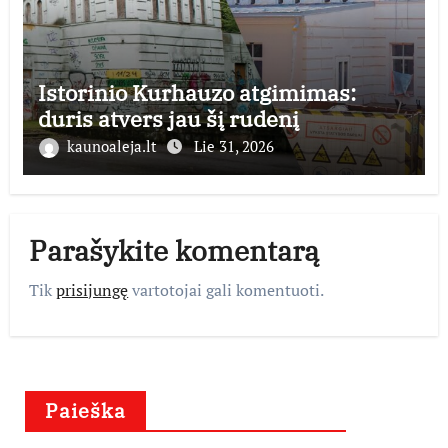
Istorinio Kurhauzo atgimimas:
duris atvers jau šį rudenį
kaunoaleja.lt
Lie 31, 2026
Parašykite komentarą
Tik
prisijungę
vartotojai gali komentuoti.
Paieška