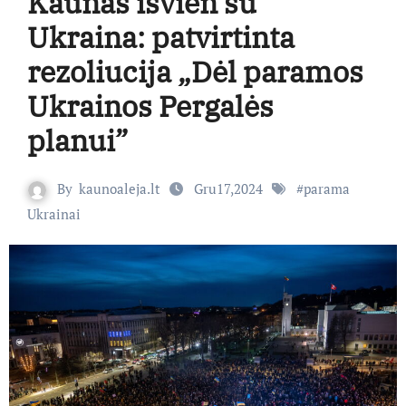
Kaunas išvien su
Ukraina: patvirtinta
rezoliucija „Dėl paramos
Ukrainos Pergalės
planui”
By
kaunoaleja.lt
Gru17,2024
#
parama
Ukrainai