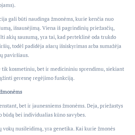
ojams).
cija gali būti naudinga žmonėms, kurie kenčia nuo
lumą, išsausėjimą. Viena iš pagrindinių priežasčių,
elti akių sausumą, yra tai, kad perteklinė oda trukdo
šių, todėl padidėja ašarų išsiskyrimas arba sumažėja
ų paviršiaus.
 tik kosmetiniu, bet ir medicininiu sprendimu, siekiant
žinti geresnę regėjimo funkciją.
ms žmonėms
 senstant, bet ir jaunesniems žmonėms. Deja, priežastys
mo būdą bei individualias kūno savybes.
ų vokų nusileidimą, yra genetika. Kai kurie žmonės