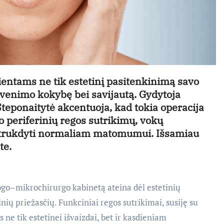
cientams ne tik estetinį pasitenkinimą savo
 gyvenimo kokybę bei savijautą. Gydytoja
eponaitytė akcentuoja, kad tokia operacija
o periferinių regos sutrikimų, vokų
ali trukdyti normaliam matomumui. Išsamiau
te.
ogo–mikrochirurgo kabinetą ateina dėl estetinių
inių priežasčių. Funkciniai regos sutrikimai, susiję su
s ne tik estetinei išvaizdai, bet ir kasdieniam