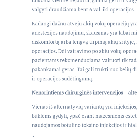
taikoma vietinė nejautra, galima gerti ir valg
valgyti draudžiama bent 6 val. iki operacijos.
Kadangi dažnu atveju akių vokų operacijų yra
anestezijos naudojimu, skausmas yra labai min
diskomfortą arba lengvą tirpimą akių srityje,
operacijos. Dėl vairavimo po akių vokų operaci
pacientams rekomenduojama vairuoti tik tada, 
pakankamai geras. Tai gali trukti nuo kelių di
ir operacijos sudėtingumą.
Nenorintiems chirurginės intervencijos – alt
Vienas iš alternatyvių variantų yra injekcijo
būklėms gydyti, ypač esant mažesniems este
naudojamos botulino toksino injekcijos ir hia