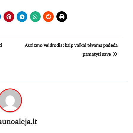
i
Autizmo veidrodis: kaip vaikai tėvams padeda
pamatyti save
aunoaleja.lt