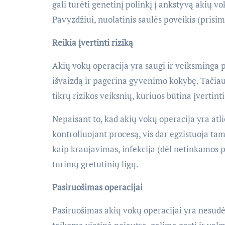
gali turėti genetinį polinkį į ankstyvą akių 
Pavyzdžiui, nuolatinis saulės poveikis (prisi
Reikia įvertinti riziką
Akių vokų operacija yra saugi ir veiksminga 
išvaizdą ir pagerina gyvenimo kokybę. Tačiau,
tikrų rizikos veiksnių, kuriuos būtina įvertinti
Nepaisant to, kad akių vokų operacija yra atl
kontroliuojant procesą, vis dar egzistuoja ta
kaip kraujavimas, infekcija (dėl netinkamos p
turimų gretutinių ligų.
Pasiruošimas operacijai
Pasiruošimas akių vokų operacijai yra nesudė