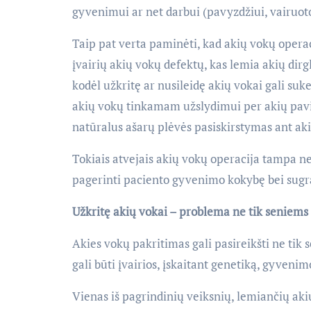
gyvenimui ar net darbui (pavyzdžiui, vairuot
Taip pat verta paminėti, kad akių vokų opera
įvairių akių vokų defektų, kas lemia akių dirg
kodėl užkritę ar nusileidę akių vokai gali suk
akių vokų tinkamam užslydimui per akių pavir
natūralus ašarų plėvės pasiskirstymas ant aki
Tokiais atvejais akių vokų operacija tampa ne
pagerinti paciento gyvenimo kokybę bei sugrą
Užkritę akių vokai – problema ne tik senie
Akies vokų pakritimas gali pasireikšti ne tik
gali būti įvairios, įskaitant genetiką, gyveni
Vienas iš pagrindinių veiksnių, lemiančių aki