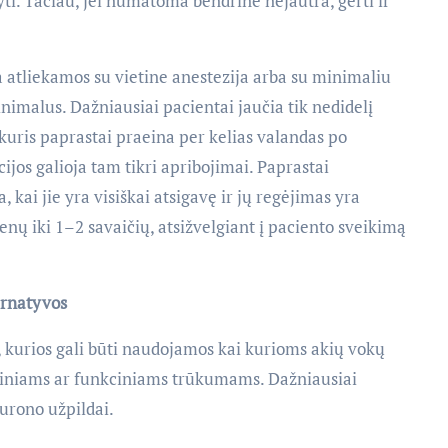
yti. Tačiau, jei numatoma bendrinė nejautra, gerti ir
 atliekamos su vietine anestezija arba su minimaliu
imalus. Dažniausiai pacientai jaučia tik nedidelį
 kuris paprastai praeina per kelias valandas po
jos galioja tam tikri apribojimai. Paprastai
kai jie yra visiškai atsigavę ir jų regėjimas yra
enų iki 1–2 savaičių, atsižvelgiant į paciento sveikimą
ernatyvos
s, kurios gali būti naudojamos kai kurioms akių vokų
tiniams ar funkciniams trūkumams. Dažniausiai
lurono užpildai.