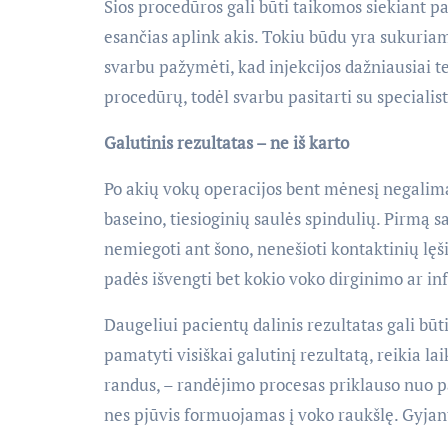
Šios procedūros gali būti taikomos siekiant p
esančias aplink akis. Tokiu būdu yra sukuriama
svarbu pažymėti, kad injekcijos dažniausiai tei
procedūrų, todėl svarbu pasitarti su speciali
Galutinis rezultatas – ne iš karto
Po akių vokų operacijos bent mėnesį negalima š
baseino, tiesioginių saulės spindulių. Pirmą s
nemiegoti ant šono, nenešioti kontaktinių lęši
padės išvengti bet kokio voko dirginimo ar inf
Daugeliui pacientų dalinis rezultatas gali būt
pamatyti visiškai galutinį rezultatą, reikia lai
randus, – randėjimo procesas priklauso nuo p
nes pjūvis formuojamas į voko raukšlę. Gyjant 