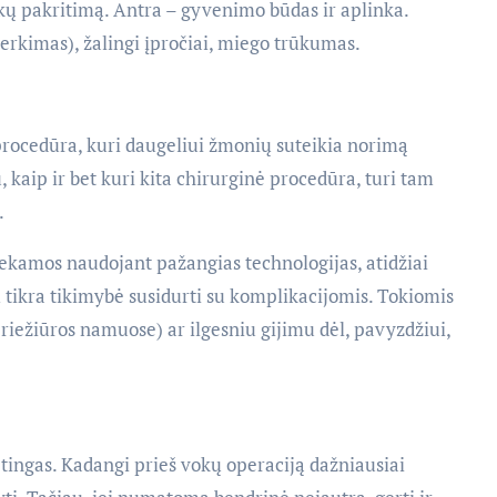
vokų pakritimą. Antra – gyvenimo būdas ir aplinka.
merkimas), žalingi įpročiai, miego trūkumas.
procedūra, kuri daugeliui žmonių suteikia norimą
 kaip ir bet kuri kita chirurginė procedūra, turi tam
.
iekamos naudojant pažangias technologijas, atidžiai
m tikra tikimybė susidurti su komplikacijomis. Tokiomis
riežiūros namuose) ar ilgesniu gijimu dėl, pavyzdžiui,
tingas. Kadangi prieš vokų operaciją dažniausiai