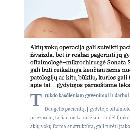
Akių vokų operacija gali suteikti pa
išvaizda, bet ir realiai pagerinti jų
oftalmologė–mikrochirurgė Sonata St
gali būti reikalinga kenčiantiems nu
patologijų ar kitų būklių, kurios g
apie tai – gydytojos paruoštame teks
T
rukdo kasdieniam gyvenimui ir darbui
Daugelis pacientų, į gydytojo oftalmol
priežasčių, tačiau ne ką mažiau – ir dėl funkc
akių vokų forma ar struktūra, gali turėti įtako