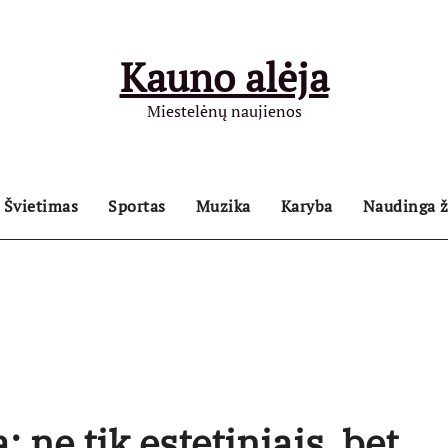
Kauno alėja
Miestelėnų naujienos
Švietimas
Sportas
Muzika
Karyba
Naudinga ž
 ne tik estetiniais, bet