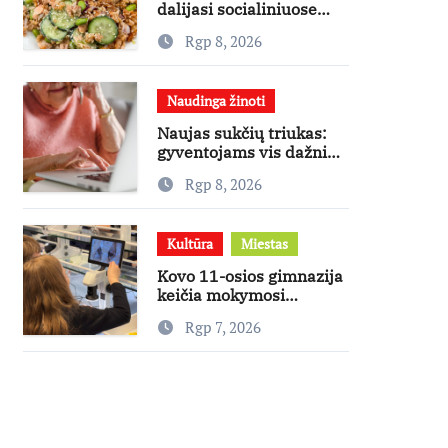
dalijasi socialiniuose
tinkluose
Rgp 8, 2026
išpopuliarėjusiu lašišos
salotų receptu
Naudinga žinoti
Naujas sukčių triukas:
gyventojams vis dažniau
skambina per „Viber“
Rgp 8, 2026
Kultūra
Miestas
Kovo 11-osios gimnazija
keičia mokymosi
kultūrą: nuo žinių
Rgp 7, 2026
kaupimo – prie jų
supratimo ir taikymo