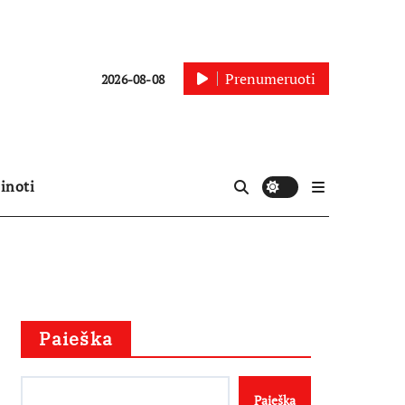
Prenumeruoti
2026-08-08
inoti
Paieška
Paieška