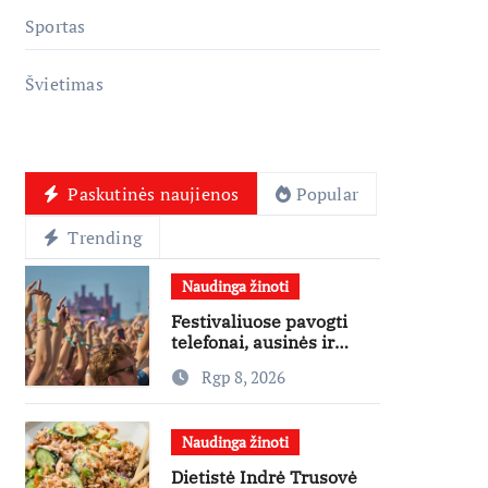
Sportas
Švietimas
Paskutinės naujienos
Popular
Trending
Naudinga žinoti
Festivaliuose pavogti
telefonai, ausinės ir
laikrodžiai – ekspertai
Rgp 8, 2026
primena apie
didžiausias finansines
rizikas
Naudinga žinoti
Dietistė Indrė Trusovė