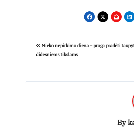
Navigacija
Nieko nepirkimo diena – proga pradėti taupyt
tarp
didesniems tikslams
įrašų
By
k