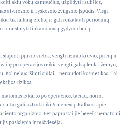
akelti akių vokų kampučius, užpildyti raukšles,
s atviresnio ir ryškesnio žvilgsnio įspūdis. Visgi
kia tik laikiną efektą ir gali reikalauti periodinių
stu ir nustatyti tinkamiausią gydymo būdą.
lapinti pjūvio vietos, vengti fizinio krūvio, pirčių ir
avaitę po operacijos reikia vengti galvą lenkti žemyn,
ų. Kol nebus išimti siūlai – nenaudoti kosmetikos. Tai
ekcijos rizikos.
i matomas iš karto po operacijos, tačiau, norint
ko ir tai gali užtrukti iki 6 mėnesių. Kalbant apie
aciento organizmo. Bet paprastai jie beveik nematomi,
jis pasislepia ir nušviesėja.