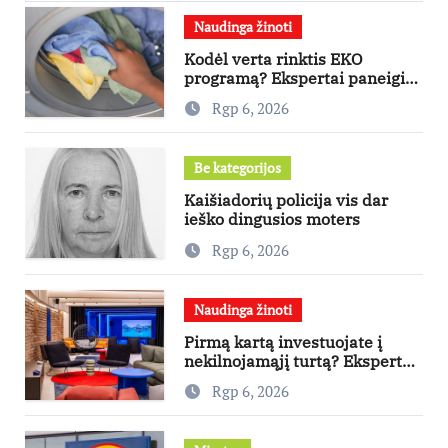
Naudinga žinoti
Kodėl verta rinktis EKO
programą? Ekspertai paneigia
dažniausius mitus
Rgp 6, 2026
Be kategorijos
Kaišiadorių policija vis dar
ieško dingusios moters
Rgp 6, 2026
Naudinga žinoti
Pirmą kartą investuojate į
nekilnojamąjį turtą? Ekspertas
pataria, kaip pasirinkti būstą,
Rgp 6, 2026
kuris generuos grąžą