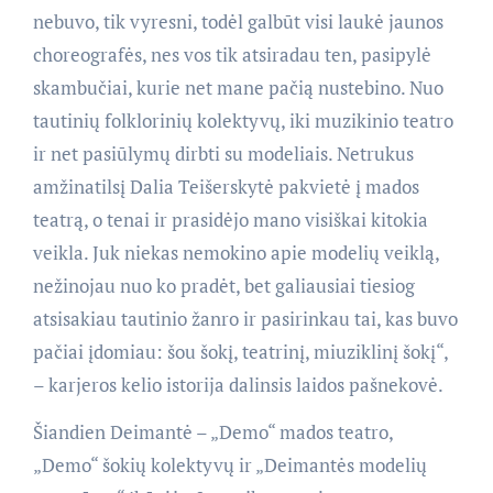
nebuvo, tik vyresni, todėl galbūt visi laukė jaunos
choreografės, nes vos tik atsiradau ten, pasipylė
skambučiai, kurie net mane pačią nustebino. Nuo
tautinių folklorinių kolektyvų, iki muzikinio teatro
ir net pasiūlymų dirbti su modeliais. Netrukus
amžinatilsį Dalia Teišerskytė pakvietė į mados
teatrą, o tenai ir prasidėjo mano visiškai kitokia
veikla. Juk niekas nemokino apie modelių veiklą,
nežinojau nuo ko pradėt, bet galiausiai tiesiog
atsisakiau tautinio žanro ir pasirinkau tai, kas buvo
pačiai įdomiau: šou šokį, teatrinį, miuziklinį šokį“,
– karjeros kelio istorija dalinsis laidos pašnekovė.
Šiandien Deimantė – „Demo“ mados teatro,
„Demo“ šokių kolektyvų ir „Deimantės modelių