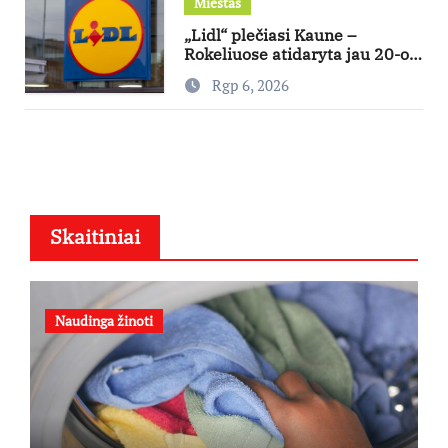
Miestas
„Lidl“ plečiasi Kaune –
Rokeliuose atidaryta jau 20-oji
parduotuvė mieste
Rgp 6, 2026
Skaitiniai
Naudinga žinoti