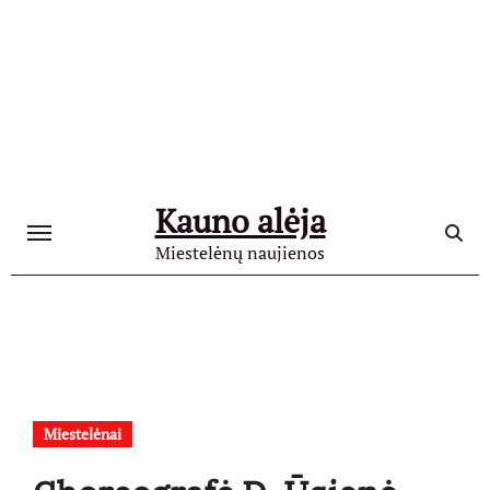
Skip
to
content
Kauno alėja
Miestelėnų naujienos
Miestelėnai