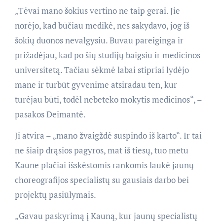
„Tėvai mano šokius vertino ne taip gerai. Jie
norėjo, kad būčiau medikė, nes sakydavo, jog iš
šokių duonos nevalgysiu. Buvau pareiginga ir
prižadėjau, kad po šių studijų baigsiu ir medicinos
universitetą. Tačiau sėkmė labai stipriai lydėjo
mane ir turbūt gyvenime atsiradau ten, kur
turėjau būti, todėl nebeteko mokytis medicinos“, –
pasakos Deimantė.
Ji atvira – „mano žvaigždė suspindo iš karto“. Ir tai
ne šiaip drąsios pagyros, mat iš tiesų, tuo metu
Kaune plačiai išskėstomis rankomis laukė jaunų
choreografijos specialistų su gausiais darbo bei
projektų pasiūlymais.
„Gavau paskyrimą į Kauną, kur jaunų specialistų