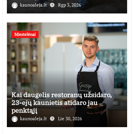
kaunoaleja.lt
Rgp 3, 2026
Miestelėnai
Kai daugelis restoranų užsidaro,
23-ejų kaunietis atidaro jau
penktąjį
kaunoaleja.lt
Lie 30, 2026