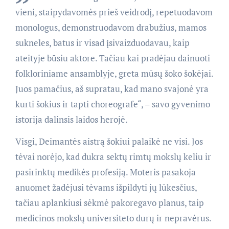
vieni, staipydavomės prieš veidrodį, repetuodavom
monologus, demonstruodavom drabužius, mamos
sukneles, batus ir visad įsivaizduodavau, kaip
ateityje būsiu aktore. Tačiau kai pradėjau dainuoti
folkloriniame ansamblyje, greta mūsų šoko šokėjai.
Juos pamačius, aš supratau, kad mano svajonė yra
kurti šokius ir tapti choreografe“, – savo gyvenimo
istorija dalinsis laidos herojė.
Visgi, Deimantės aistrą šokiui palaikė ne visi. Jos
tėvai norėjo, kad dukra sektų rimtų mokslų keliu ir
pasirinktų medikės profesiją. Moteris pasakoja
anuomet žadėjusi tėvams išpildyti jų lūkesčius,
tačiau aplankiusi sėkmė pakoregavo planus, taip
medicinos mokslų universiteto durų ir nepravėrus.