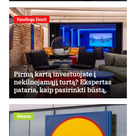
Naudinga žinoti
Pirmą kartą investuojate į
nekilnojamąjį turtą? Ekspertas
pataria, kaip pasirinkti būstą,
kuris generuos grąžą
Miestas