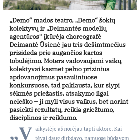
„Demo“ mados teatro, „Demo“ šokių
kolektyvų ir „Deimantės modelių
agentūros“ įkūrėja choreografė
Deimantė Ūsienė jau tris dešimtmečius
prisideda prie augančios kartos
tobulėjimo. Moters vadovaujami vaikų
kolektyvai kasmet pelno prizinius
apdovanojimus pasauliniuose
konkursuose, tad paklausta, kur slypi
sėkmės priežastis, atsakymo ilgai
neieško – ji myli visus vaikus, bet norint
pasiekti rezultatų, reikia griežtumo,
disciplinos ir reiklumo.
„V
aikystėje aš norėjau tapti aktore. Kai
tėvai daug dirbdavo, namuose būdavom