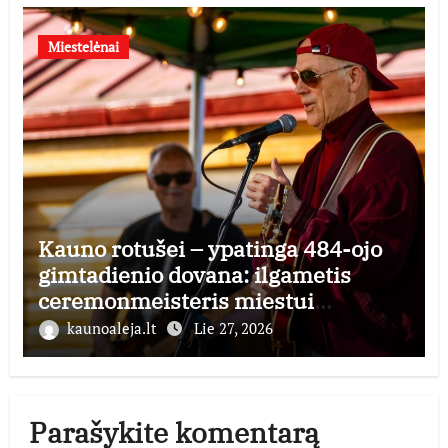
Miestelėnai
Kauno rotušei – ypatinga 484-ojo
gimtadienio dovana: ilgametis
ceremonmeisteris miestui
perduoda dešimtmečius kauptą
kaunoaleja.lt
Lie 27, 2026
istorijos kolekciją
Parašykite komentarą