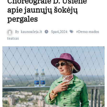
Choreografė D. Ūsienė
apie jaunųjų šokėjų
pergales
By
kaunoaleja.lt
Spa4,2024
#
Demo mados
teatras