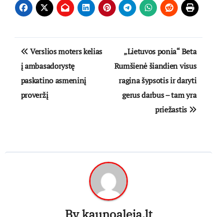
Navigacija
Verslios moters kelias
„Lietuvos ponia“ Beta
tarp
į ambasadorystę
Rumšienė šiandien visus
paskatino asmeninį
ragina šypsotis ir daryti
įrašų
proveržį
gerus darbus – tam yra
priežastis
By
kaunoaleja.lt