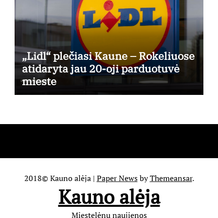
„Lidl“ plečiasi Kaune – Rokeliuose
atidaryta jau 20-oji parduotuvė
mieste
2018© Kauno alėja
|
Paper News
by
Themeansar
.
Kauno alėja
Miestelėnų naujienos