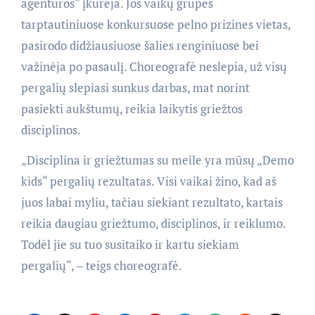
agentūros“ įkūrėja. Jos vaikų grupės
tarptautiniuose konkursuose pelno prizines vietas,
pasirodo didžiausiuose šalies renginiuose bei
važinėja po pasaulį. Choreografė neslepia, už visų
pergalių slepiasi sunkus darbas, mat norint
pasiekti aukštumų, reikia laikytis griežtos
disciplinos.
„Disciplina ir griežtumas su meile yra mūsų „Demo
kids“ pergalių rezultatas. Visi vaikai žino, kad aš
juos labai myliu, tačiau siekiant rezultato, kartais
reikia daugiau griežtumo, disciplinos, ir reiklumo.
Todėl jie su tuo susitaiko ir kartu siekiam
pergalių“, – teigs choreografė.