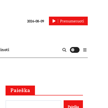
Prenumeruoti
2026-08-09
inoti
Paieška
Paieška