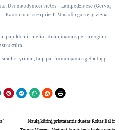
imiai. Dvi maudymosi vietos – Lampėdžiuose (Gervių
t – Kauno mariose (prie T. Masiulio gatvės), viena –
ai papildomi smėliu, atnaujinamos persirengimo
astruktūra.
 smėlio tyrimai, taip pat formuojamos gelbėtojų
va“
Naują kūrinį pristatantis duetas Rokas Bal ir
Tauras Macas: „Nežinai, kur ir kada laukia nauja