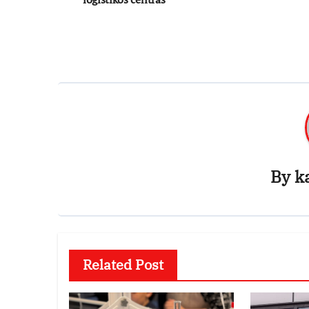
įrašų
By
k
Related Post