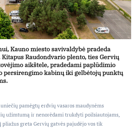
onui, Kauno miesto savivaldybė pradeda
Kitapus Raudondvario plento, ties Gervių
stovėjimo aikštele, pradedami paplūdimio
uo persirengimo kabinų iki gelbėtojų punktų
ms.
 kauniečių pamėgtų erdvių vasaros maudynėms
čių užimtumą ir nenorėdami trukdyti poilsiautojams,
 pliažus greta Gervių gatvės pajudėjo vos tik