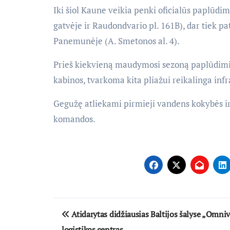
Iki šiol Kaune veikia penki oficialūs paplūd
gatvėje ir Raudondvario pl. 161B), dar tiek pa
Panemunėje (A. Smetonos al. 4).
Prieš kiekvieną maudymosi sezoną paplūdimi
kabinos, tvarkoma kita pliažui reikalinga infr
Gegužę atliekami pirmieji vandens kokybės ir
komandos.
Navigacija
Atidarytas didžiausias Baltijos šalyse „Omni
tarp
logistikos centras