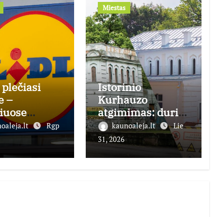
Miestas
 plečiasi
Istorinio
e –
Kurhauzo
iuose
atgimimas: duris
ryta jau 20-
atvers jau šį
oaleja.lt
Rgp
kaunoaleja.lt
Lie
arduotuvė
rudenį
31, 2026
e