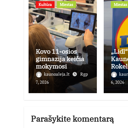
Kultūra
Miestas
Miestas
Kovo 11-osios
„Lidl“
gimnazija keičia
Kaun
mokymosi
Rokel
kultūrą: nuo žinių
atida
kaunoaleja.lt
Rgp
kaun
kaupimo – prie jų
oji p
7, 2026
6, 2026
supratimo ir
miest
taikymo
Parašykite komentarą