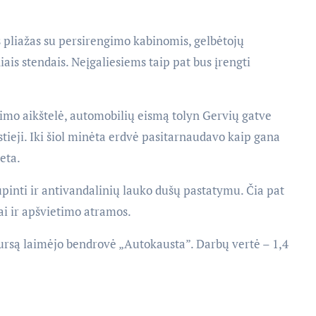
 pliažas su persirengimo kabinomis, gelbėtojų
ais stendais. Neįgaliesiems taip pat bus įrengti
ėjimo aikštelė, automobilių eismą tolyn Gervių gatve
stieji. Iki šiol minėta erdvė pasitarnaudavo kaip gana
eta.
pinti ir antivandalinių lauko dušų pastatymu. Čia pat
ai ir apšvietimo atramos.
ursą laimėjo bendrovė „Autokausta”. Darbų vertė – 1,4