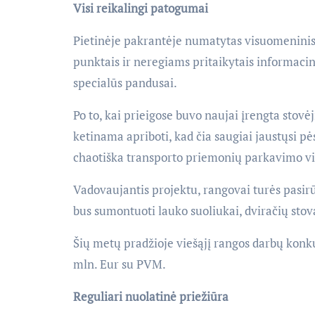
Visi reikalingi patogumai
Pietinėje pakrantėje numatytas visuomeninis
punktais ir neregiams pritaikytais informacini
specialūs pandusai.
Po to, kai prieigose buvo naujai įrengta stov
ketinama apriboti, kad čia saugiai jaustųsi pė
chaotiška transporto priemonių parkavimo vi
Vadovaujantis projektu, rangovai turės pasirū
bus sumontuoti lauko suoliukai, dviračių stov
Šių metų pradžioje viešąjį rangos darbų konk
mln. Eur su PVM.
Reguliari nuolatinė priežiūra