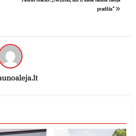
pradžia“
aunoaleja.lt