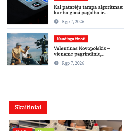
Kai patarėju tampa algoritmas:
kur baigiasi pagalba ir
prasideda reklama?
Rgp 7, 2026
Naudinga žinoti
Valentinas Novopolskis –
viename pagrindinių
vaidmenų penkių šalių filme
Rgp 7, 2026
„Nugalėtoja“: Lietuvos kino
teatruose – nuo rugpjūčio 7-
osios
Skaitiniai