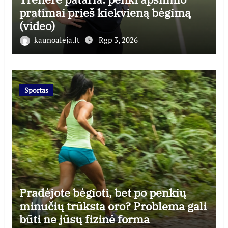
pratimai prieš kiekvieną bėgimą
(video)
kaunoaleja.lt
Rgp 3, 2026
Sportas
Pradėjote bėgioti, bet po penkių
minučių trūksta oro? Problema gali
būti ne jūsų fizinė forma