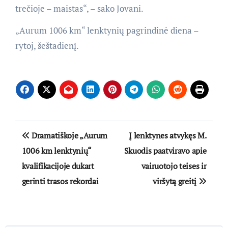
trečioje – maistas“, – sako Jovani.
„Aurum 1006 km“ lenktynių pagrindinė diena –
rytoj, šeštadienį.
Navigacija
Dramatiškoje „Aurum
Į lenktynes atvykęs M.
tarp
1006 km lenktynių“
Skuodis paatviravo apie
kvalifikacijoje dukart
vairuotojo teises ir
įrašų
gerinti trasos rekordai
viršytą greitį