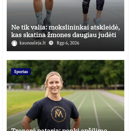
Ne tik valia: mokslininkai atskleidė,
kas skatina žmones daugiau judėti
kaunoaleja.lt
Rgp 6, 2026
Sportas
Trenerė pataria: penki apšilimo