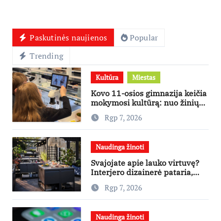
Paskutinės naujienos
Popular
Trending
Kultūra
Miestas
Kovo 11-osios gimnazija keičia
mokymosi kultūrą: nuo žinių
kaupimo – prie jų supratimo ir
Rgp 7, 2026
taikymo
Naudinga žinoti
Svajojate apie lauko virtuvę?
Interjero dizainerė pataria,
nuo ko pradėti
Rgp 7, 2026
Naudinga žinoti