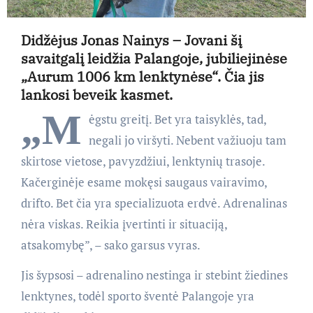
Didžėjus Jonas Nainys – Jovani šį
savaitgalį leidžia Palangoje, jubiliejinėse
„Aurum 1006 km lenktynėse“. Čia jis
lankosi beveik kasmet.
„M
ėgstu greitį. Bet yra taisyklės, tad,
negali jo viršyti. Nebent važiuoju tam
skirtose vietose, pavyzdžiui, lenktynių trasoje.
Kačerginėje esame mokęsi saugaus vairavimo,
drifto. Bet čia yra specializuota erdvė. Adrenalinas
nėra viskas. Reikia įvertinti ir situaciją,
atsakomybę”, – sako garsus vyras.
Jis šypsosi – adrenalino nestinga ir stebint žiedines
lenktynes, todėl sporto šventė Palangoje yra