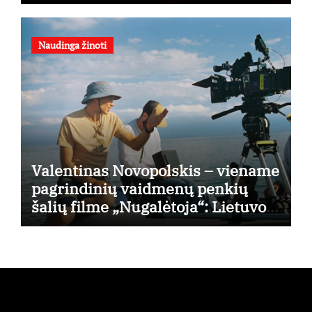
Naudinga žinoti
Valentinas Novopolskis – viename
pagrindinių vaidmenų penkių
šalių filme „Nugalėtoja“: Lietuvos
kino teatruose – nuo rugpjūčio 7-
osios