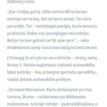
didžiulis įvykis.
„Esu viršijęs greitį. 2006 metais dėl to buvau
netekęs net teisių. Bet tai buvo seniai. Tai nėra
pavyzdys. Tai – neteisingas poelgis, kurio nenoriu
prisiminti. Dabar esu pareigingas vairuotojas.
Kelyje turime galvoti ne tik apie save“, – sako
dvidešimties metų vairavimo stažą turintis Jovani.
Į Palangą jis atvyko su savo bičiuliu – dviejų metų
Bruno. J. Nainio augintiniui važiuoti automobiliu
labai patinka – šuo, prisegtas specialiu pavadėliu,
visada įsitaiso automobilio priekyje.
„Jis mano šturmanas. Kartu keliaujame po visą
Lietuvą. Bruno – važiavimas yra didžiausias
malonumas. Antroje vietoje – pasivaikščiojimas, o