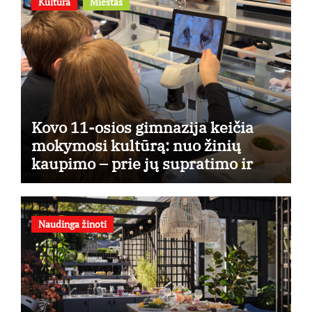
Kultūra
Miestas
Kovo 11-osios gimnazija keičia
mokymosi kultūrą: nuo žinių
kaupimo – prie jų supratimo ir
taikymo
Naudinga žinoti