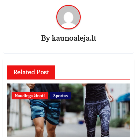
By
kaunoaleja.lt
Related Post
Naudinga žinoti
Sportas