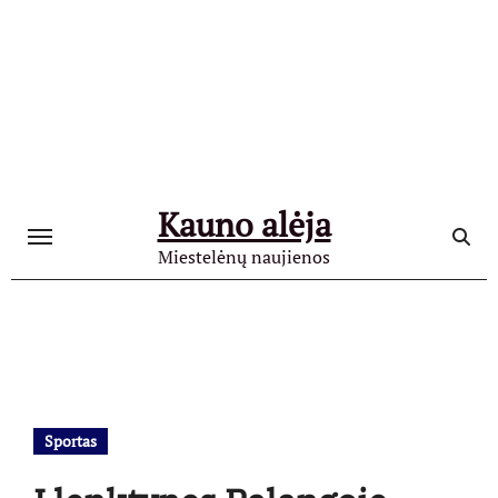
Skip
to
content
Kauno alėja
Miestelėnų naujienos
Sportas