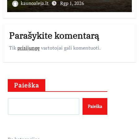
kaunoaleja.lt
Rgp 1, 2026
Parašykite komentarą
Tik
prisijungę
vartotojai gali komentuoti.
Paieška
Paieška